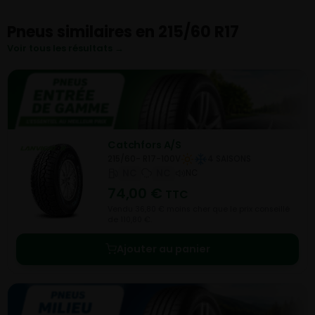
Pneus similaires en 215/60 R17
Voir tous les résultats →
Catchfors A/S
215/60- R17-100V
4 SAISONS
NC
NC
NC
74,00
€
TTC
Vendu 36,80 € moins cher que le prix conseillé
de 110,80 €.
Ajouter au panier