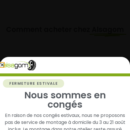
Comment acheter chez
Alsagom
1
Cherchez et trouvez votre modèle de
pneus
FERMETURE ESTIVALE
Nous sommes en
Renseignez les dimensions de vos pneus afin
d’identifier rapidement les modèles compatibles
congés
avec votre véhicule.
En raison de nos congés estivaux, nous ne proposons
pas de service de montage à domicile du 3 au 21 août
inclus. Le montage dans notre atelier reste assuré