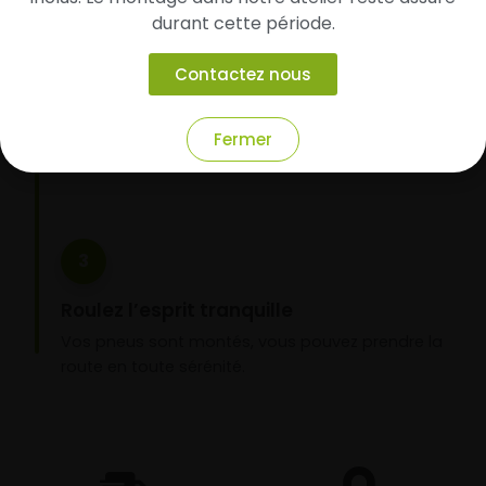
2
durant cette période.
Faites-les livrer chez vous ou monter en
Contactez nous
garage partenaire
Choisissez votre mode de réception : livraison à
domicile ou montage de vos pneus dans l’un de
Fermer
nos garages partenaires.
3
Roulez l’esprit tranquille
Vos pneus sont montés, vous pouvez prendre la
route en toute sérénité.