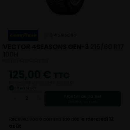
4 SAISONS
VECTOR 4SEASONS GEN-3
215/60 R17
100H
Réf. EAN 4038526431738
125,00
€
TTC
Prix conseillé constructeur : 202,00 €
30 en stock
✓
Ajouter au panier
−
+
250,00 € au total
Recevez votre commande dès le
mercredi 12
août