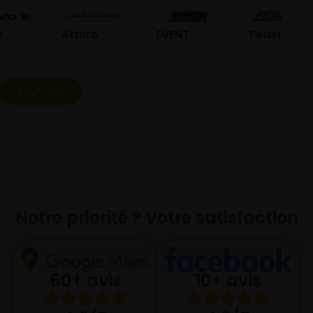
G
Atturo
EVENT
Federal
Tout voir
Notre priorité ? Votre satisfaction
10+ avis
60+ avis