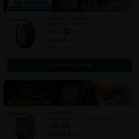
PROXES COMFORT
215/60- R17-100V
ETE
C
A
B 70 dB
102,00
€
TTC
Vendu 33,90 € moins cher que le prix conseillé
de 135,90 €.
Ajouter au panier
ALL SEASON 2
215/60- R17-100V
4 SAISONS
B
C
B 71 dB
118,00
€
TTC