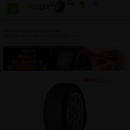
0
Accueil
/
4 SAISONS
/
Goodyear
/
VECTOR 4SEASONS GEN-3 215/60R17 100H
−38 %
DU PRIX
CONSEILLÉ