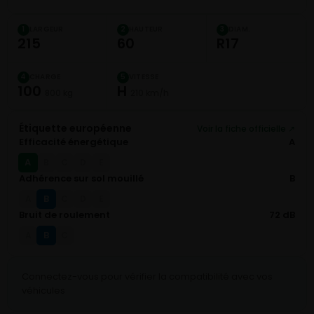
LARGEUR
HAUTEUR
DIAM.
1
2
3
215
60
R17
CHARGE
VITESSE
4
5
100
H
800 kg
210 km/h
Étiquette européenne
Voir la fiche officielle ↗
Efficacité énergétique
A
A
B
C
D
E
Adhérence sur sol mouillé
B
B
A
C
D
E
Bruit de roulement
72 dB
B
A
C
Connectez-vous pour vérifier la compatibilité avec vos
véhicules