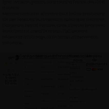
ligne. Livraison gratuite dans toute la France dès 100€
d’achats
Merci de contacter le centre pour toutes prestations
sur des véhicules ou dimensions spécifiques (Hummer,
Dodgeram, Ferrari, Porsche, jante à cercle, jante avec
écrou central, pneus ultra bas…) qui peuvent
nécessiter un outillage ou un temps d’intervention
spécifique.
Catégories
Marques
Informations
Contactez-
Moyens
nous
de
Pneus
Toutes
Politique de
paiements
Vous
4
les
Confidentialité
pouvez
Saisons
marques
nous
Mentions
Noté 4,9 /
contacter
5 avec
Pneus
Michelin
légales
plus de
par email
60 avis
Été
à:
Goodyear
CGV
contact@alsagom.fr
Pneus
Pirelli
CGR
Hiver
ou par
Kleber
Notre
téléphone
Nos
au
atelier
Chaussettes
Hankook