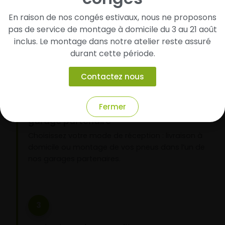
pneus
En raison de nos congés estivaux, nous ne proposons
Renseignez les dimensions de vos pneus afin
pas de service de montage à domicile du 3 au 21 août
d’identifier rapidement les modèles compatibles
inclus. Le montage dans notre atelier reste assuré
avec votre véhicule.
durant cette période.
Contactez nous
2
Fermer
Faites-les livrer chez vous ou monter en
garage partenaire
Choisissez votre mode de réception : livraison à
domicile ou montage de vos pneus dans l’un de
nos garages partenaires.
3