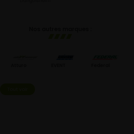
Dangolsheim
Nos autres marques :
GO
Atturo
EVENT
Federal
Tout voir