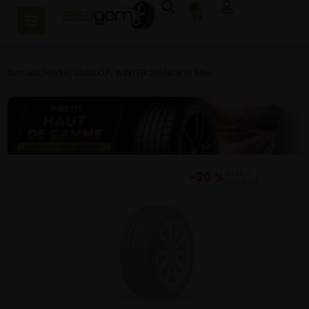
0
Accueil
/
HIVER
/
DUNLOP
/
WINTER 215/60R16 99H
−30 %
DU PRIX
CONSEILLÉ