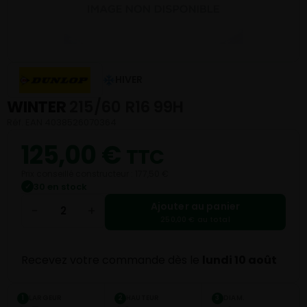
HIVER
WINTER
215/60 R16 99H
Réf. EAN 4038526070364
125,00
€
TTC
Prix conseillé constructeur : 177,50 €
30 en stock
✓
Ajouter au panier
−
+
250,00 € au total
Recevez votre commande dès le
lundi 10 août
LARGEUR
HAUTEUR
DIAM.
1
2
3