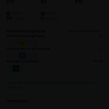
215
60
R16
CHARGE
VITESSE
4
5
99
H
775 kg
210 km/h
Étiquette européenne
Voir la fiche officielle ↗
Efficacité énergétique
C
C
A
B
D
E
Adhérence sur sol mouillé
C
C
A
B
D
E
Bruit de roulement
70 dB
B
A
C
Connectez-vous pour vérifier la compatibilité avec vos
véhicules
Description
⌄