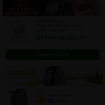
CROSSCLIMATE +
215/60- R16-99V
4 SAISONS
NC
NC
NC
165,00
€
100,00
€
TTC
Ajouter au panier
A701
215/60- R16-99H
HIVER
D
C
B 72 dB