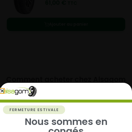
61,00
€
TTC
Ajouter au panier
Comment acheter chez
Alsagom
FERMETURE ESTIVALE
1
Nous sommes en
congés
Cherchez et trouvez votre modèle de