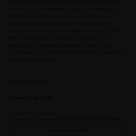
Le Pneus hiver DUNLOP WINTER 215/60R16 99H est idéal
pour ceux qui recherchent un pneu performant et
fiable au quotidien. Ce pneu hiver garantit une
excellente motricité sur neige et verglas, même à
basse température. Ces dimensions sont 215/60 R16,
99H La certification 3PMSF assure une sécurité
renforcée en conditions hivernales. Passez votre
commande pour le WINTER 215/60R16 99H et bénéficiez
de notre expertise pneu.
⌄
Caractéristiques
⌄
Livraison & garantie
LIVRAISON AU GARAGE
Faites livrer vos pneus directement chez un garage du réseau.
Choisir un garage