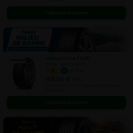
de 113,80 €.
Ajouter au panier
Ventus Prime 3 K125
215/50- R18-92H
ETE
C
B
B 70 dB
106,00
€
TTC
Vendu 72,00 € moins cher que le prix conseillé
de 178,00 €.
Ajouter au panier