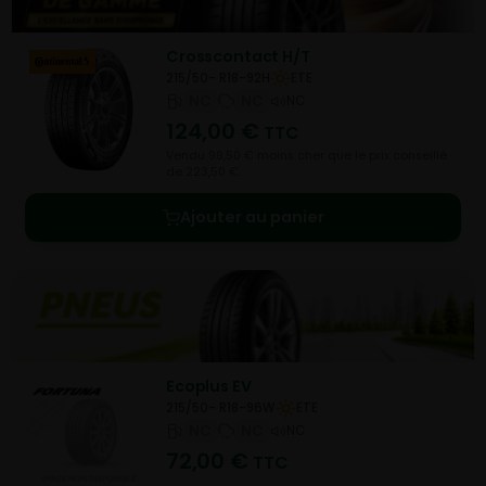
Crosscontact H/T
215/50- R18-92H
ETE
NC
NC
NC
124,00
€
TTC
Vendu 99,50 € moins cher que le prix conseillé
de 223,50 €.
Ajouter au panier
Ecoplus EV
215/50- R18-96W
ETE
NC
NC
NC
72,00
€
TTC