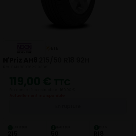
ETE
N'Priz AH8
215/50 R18 92H
Réf. EAN 8807622193361
119,00
€
TTC
Prix conseillé constructeur : 160,00 €
Actuellement indisponible
En rupture
LARGEUR
HAUTEUR
DIAM.
1
2
3
215
50
R18