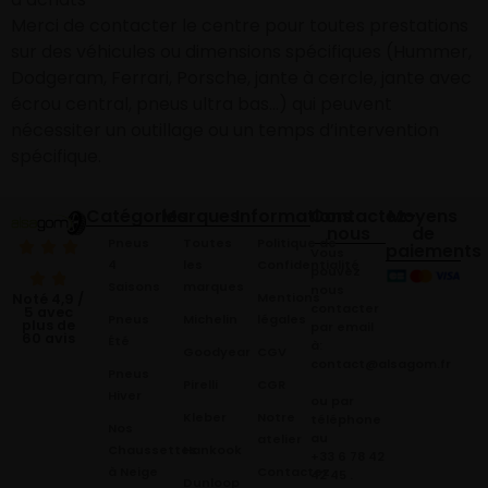
Merci de contacter le centre pour toutes prestations
sur des véhicules ou dimensions spécifiques (Hummer,
Dodgeram, Ferrari, Porsche, jante à cercle, jante avec
écrou central, pneus ultra bas…) qui peuvent
nécessiter un outillage ou un temps d’intervention
spécifique.
Catégories
Marques
Informations
Contactez-
Moyens
nous
de
Pneus
Toutes
Politique de
paiements
Vous
4
les
Confidentialité
pouvez
Saisons
marques
nous
Mentions
Noté 4,9 /
contacter
5 avec
Pneus
Michelin
légales
plus de
par email
60 avis
Été
à:
Goodyear
CGV
contact@alsagom.fr
Pneus
Pirelli
CGR
Hiver
ou par
Kleber
Notre
téléphone
Nos
au
atelier
Chaussettes
Hankook
+33 6 78 42
à Neige
Contactez
42 45
.
Dunloop