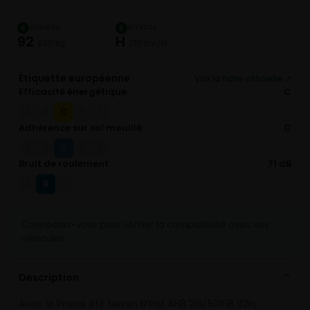
CHARGE
VITESSE
4
5
92
H
630 kg
210 km/h
Étiquette européenne
Voir la fiche officielle ↗
Efficacité énergétique
C
C
A
B
D
E
Adhérence sur sol mouillé
C
C
A
B
D
E
Bruit de roulement
71 dB
B
A
C
Connectez-vous pour vérifier la compatibilité avec vos
véhicules
Description
⌄
Avec le Pneus été Nexen N’Priz AH8 215/50R18 92H,