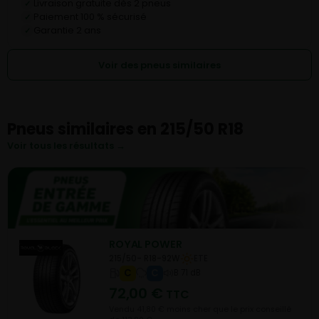
Livraison gratuite dès 2 pneus
✓
Paiement 100 % sécurisé
✓
Garantie 2 ans
✓
Voir des pneus similaires
Pneus similaires en 215/50 R18
Voir tous les résultats →
ROYAL POWER
215/50- R18-92W
ETE
C
C
B 71 dB
72,00
€
TTC
Vendu 41,80 € moins cher que le prix conseillé