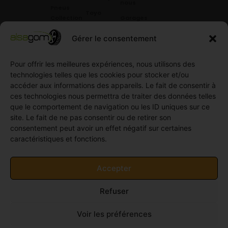
nous
Pneus
Toyo
Collection
Garages
Compétition
Néolin
partenaires
Gérer le consentement
Pneus
Linglong
Demande
Collection
de devis
standard
Pour offrir les meilleures expériences, nous utilisons des
Demande
technologies telles que les cookies pour stocker et/ou
Pneus
de
accéder aux informations des appareils. Le fait de consentir à
Semi
partenariat
ces technologies nous permettra de traiter des données telles
slick
Ouvrir un
que le comportement de navigation ou les ID uniques sur ce
Pneus
compte
site. Le fait de ne pas consentir ou de retirer son
Utilitaire
professionnel
consentement peut avoir un effet négatif sur certaines
4
caractéristiques et fonctions.
Offres
saisons
d’emploi
Pneus
Politique
Accepter
Utilitaire
de
été
cookies
Refuser
Pneus
(UE)
Utilitaire
Voir les préférences
Hiver