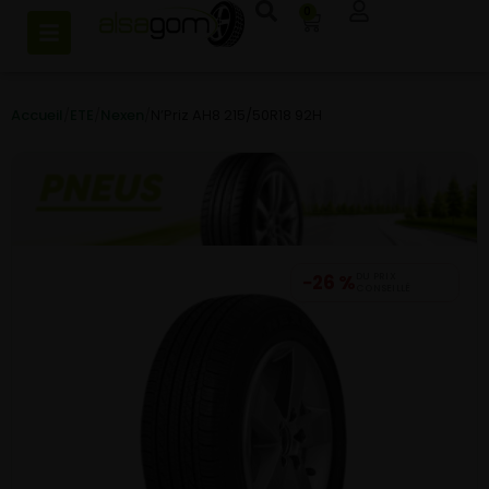
0
Accueil
/
ETE
/
Nexen
/
N’Priz AH8 215/50R18 92H
−26 %
DU PRIX
CONSEILLÉ