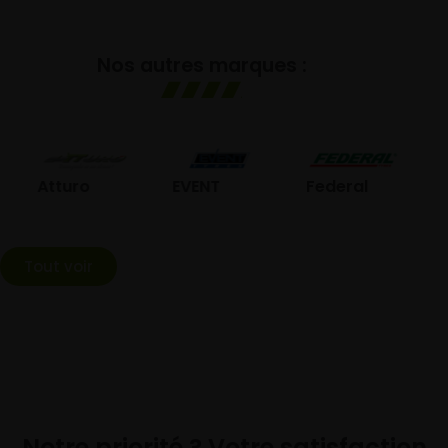
Nos autres marques :
GO
Atturo
EVENT
Federal
Tout voir
Notre priorité ? Votre satisfaction