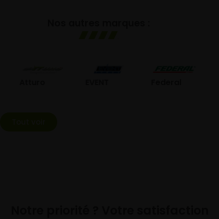
Nos autres marques :
GO
Atturo
EVENT
Federal
Tout voir
Notre priorité ? Votre satisfaction