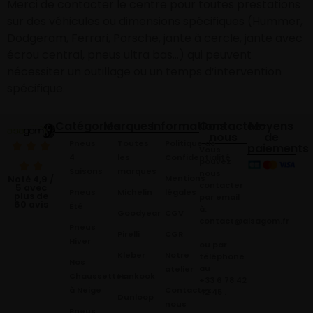
Merci de contacter le centre pour toutes prestations
sur des véhicules ou dimensions spécifiques (Hummer,
Dodgeram, Ferrari, Porsche, jante à cercle, jante avec
écrou central, pneus ultra bas…) qui peuvent
nécessiter un outillage ou un temps d’intervention
spécifique.
Catégories
Marques
Informations
Contactez-
Moyens
nous
de
Pneus
Toutes
Politique de
paiements
Vous
4
les
Confidentialité
pouvez
Saisons
marques
nous
Mentions
Noté 4,9 /
contacter
5 avec
Pneus
Michelin
légales
plus de
par email
60 avis
Été
à:
Goodyear
CGV
contact@alsagom.fr
Pneus
Pirelli
CGR
Hiver
ou par
Kleber
Notre
téléphone
Nos
au
atelier
Chaussettes
Hankook
+33 6 78 42
à Neige
Contactez
42 45
.
Dunloop
nous
Pneus