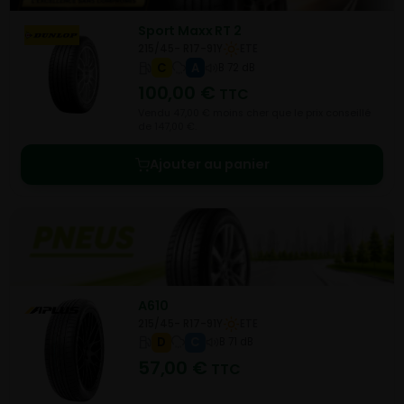
Sport Maxx RT 2
215/45- R17-91Y
ETE
C
A
B 72 dB
100,00
€
TTC
Vendu 47,00 € moins cher que le prix conseillé
de 147,00 €.
Ajouter au panier
A610
215/45- R17-91Y
ETE
D
C
B 71 dB
57,00
€
TTC