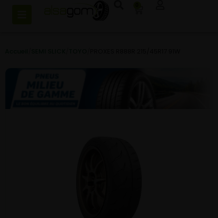
0
Accueil
/
SEMI SLICK
/
TOYO
/
PROXES R888R 215/45R17 91W