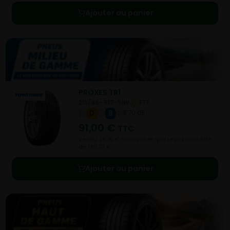
Ajouter au panier
PROXES TR1
215/45- R17-91W
ETE
D
B
B 70 dB
91,00
€
TTC
Vendu 29,70 € moins cher que le prix conseillé
de 120,70 €.
Ajouter au panier