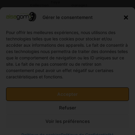
Toyo
Collection
Garages
Compétition
Néolin
partenaires
Gérer le consentement
Pneus
Linglong
Demande
Collection
de devis
Pour offrir les meilleures expériences, nous utilisons des
standard
Demande
technologies telles que les cookies pour stocker et/ou
Pneus
de
accéder aux informations des appareils. Le fait de consentir à
Semi
partenariat
ces technologies nous permettra de traiter des données telles
slick
Ouvrir un
que le comportement de navigation ou les ID uniques sur ce
Pneus
compte
site. Le fait de ne pas consentir ou de retirer son
Utilitaire
professionnel
consentement peut avoir un effet négatif sur certaines
4
caractéristiques et fonctions.
Offres
saisons
d’emploi
Pneus
Politique
Accepter
Utilitaire
de
été
cookies
Refuser
Pneus
(UE)
Utilitaire
Voir les préférences
Hiver
© 2011-2026 Alsagom - Tous droits réservés -
Site
Politique de cookies
Politique de Confidentialité