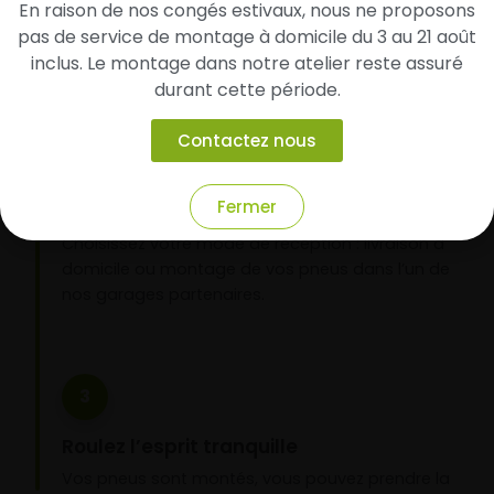
En raison de nos congés estivaux, nous ne proposons
d’identifier rapidement les modèles compatibles
pas de service de montage à domicile du 3 au 21 août
avec votre véhicule.
inclus. Le montage dans notre atelier reste assuré
durant cette période.
2
Contactez nous
Faites-les livrer chez vous ou monter en
Fermer
garage partenaire
Choisissez votre mode de réception : livraison à
domicile ou montage de vos pneus dans l’un de
nos garages partenaires.
3
Roulez l’esprit tranquille
Vos pneus sont montés, vous pouvez prendre la