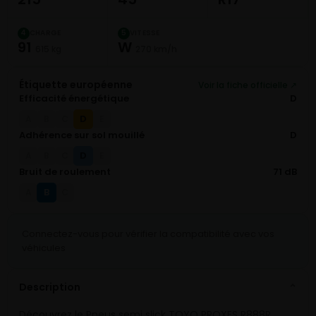
CHARGE
VITESSE
4
5
91
W
615 kg
270 km/h
Étiquette européenne
Voir la fiche officielle ↗
Efficacité énergétique
D
D
A
B
C
E
Adhérence sur sol mouillé
D
D
A
B
C
E
Bruit de roulement
71 dB
B
A
C
Connectez-vous pour vérifier la compatibilité avec vos
véhicules
Description
⌄
Découvrez le Pneus semi slick TOYO PROXES R888R