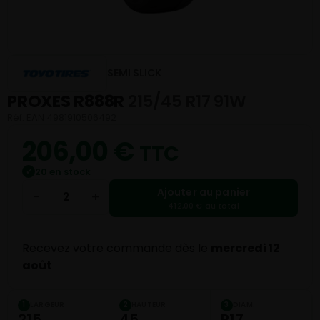
SEMI SLICK
PROXES R888R
215/45 R17 91W
Réf. EAN 4981910506492
206,00
€
TTC
20 en stock
✓
Ajouter au panier
−
+
412,00 € au total
Recevez votre commande dès le
mercredi 12
août
LARGEUR
HAUTEUR
DIAM.
1
2
3
215
45
R17