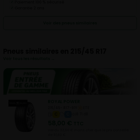
Paiement 100 % sécurisé
✓
Garantie 2 ans
✓
Voir des pneus similaires
Pneus similaires en 215/45 R17
Voir tous les résultats →
ROYAL POWER
215/45- R17-91Y
ETE
C
C
B 71 dB
58,00
€
TTC
Vendu 33,60 € moins cher que le prix conseillé
de 91,60 €.