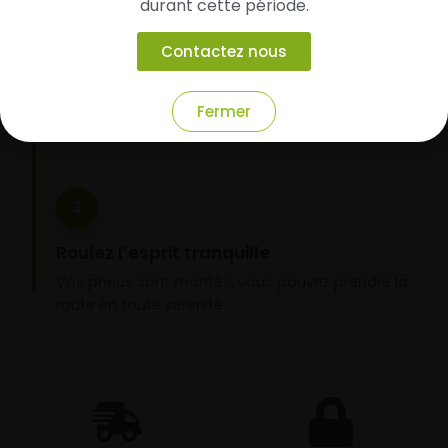
durant cette période.
Faites-les livrer chez vous ou monter en
garage partenaire
Contactez nous
Choisissez votre mode de réception : livraison à
domicile ou montage de vos pneus dans l’un de
Fermer
nos garages partenaires.
3
Roulez l’esprit tranquille
Vos pneus sont montés, vous pouvez prendre la
route en toute sérénité.