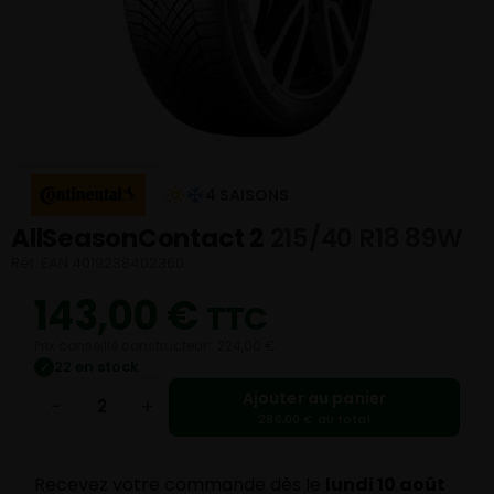
4 SAISONS
AllSeasonContact 2
215/40 R18 89W
Réf. EAN 4019238402360
143,00
€
TTC
Prix conseillé constructeur : 224,00 €
22 en stock
✓
Ajouter au panier
−
+
286,00 € au total
Recevez votre commande dès le
lundi 10 août