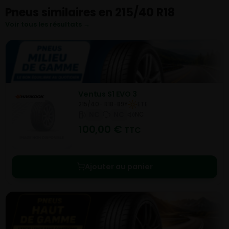
Pneus similaires en 215/40 R18
Voir tous les résultats →
Ventus S1 EVO 3
215/40- R18-89Y
ETE
NC
NC
NC
100,00
€
TTC
Ajouter au panier