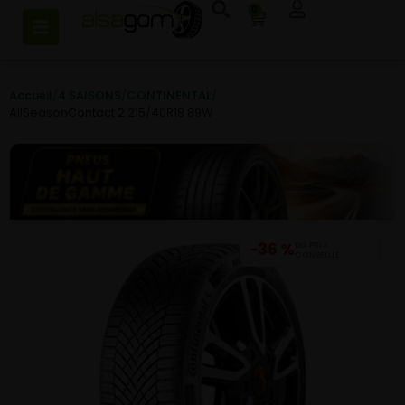
0
Accueil
/
4 SAISONS
/
CONTINENTAL
/
AllSeasonContact 2 215/40R18 89W
−36 %
DU PRIX
CONSEILLÉ