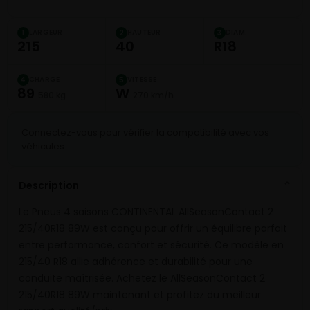
LARGEUR
HAUTEUR
DIAM.
1
2
3
215
40
R18
CHARGE
VITESSE
4
5
89
W
580 kg
270 km/h
Connectez-vous pour vérifier la compatibilité avec vos
véhicules
Description
⌄
Le Pneus 4 saisons CONTINENTAL AllSeasonContact 2
215/40R18 89W est conçu pour offrir un équilibre parfait
entre performance, confort et sécurité. Ce modèle en
215/40 R18 allie adhérence et durabilité pour une
conduite maîtrisée. Achetez le AllSeasonContact 2
215/40R18 89W maintenant et profitez du meilleur