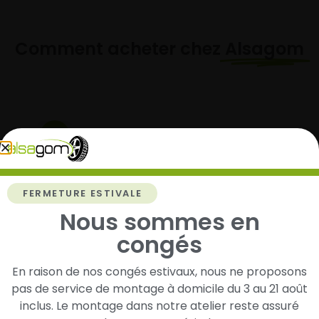
Comment acheter chez
Alsagom
1
Cherchez et trouvez votre modèle de
pneus
FERMETURE ESTIVALE
Renseignez les dimensions de vos pneus afin
Nous sommes en
d’identifier rapidement les modèles compatibles
avec votre véhicule.
congés
En raison de nos congés estivaux, nous ne proposons
pas de service de montage à domicile du 3 au 21 août
2
inclus. Le montage dans notre atelier reste assuré