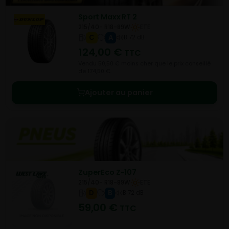
Sport Maxx RT 2
215/40- R18-89W
ETE
C
A
B 72 dB
124,00
€
TTC
Vendu 50,50 € moins cher que le prix conseillé
de 174,50 €.
Ajouter au panier
ZuperEco Z-107
215/40- R18-89W
ETE
D
B
B 72 dB
59,00
€
TTC