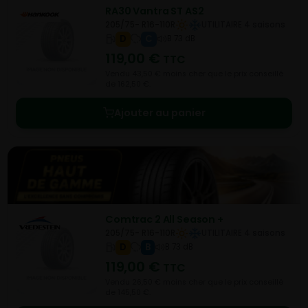
RA30 Vantra ST AS2
205/75- R16-110R
UTILITAIRE 4 saisons
D
C
B 73 dB
119,00
€
TTC
Vendu 43,50 € moins cher que le prix conseillé
de 162,50 €.
Ajouter au panier
Comtrac 2 All Season +
205/75- R16-110R
UTILITAIRE 4 saisons
D
B
B 73 dB
119,00
€
TTC
Vendu 26,50 € moins cher que le prix conseillé
de 145,50 €.