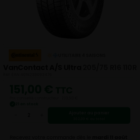
UTILITAIRE 4 SAISONS
VanContact A/S Ultra
205/75 R16 110R
Réf. EAN 4019238093476
151,00
€
TTC
Prix conseillé constructeur : 223,50 €
21 en stock
✓
Ajouter au panier
−
+
302,00 € au total
Recevez votre commande dès le
mardi 11 août