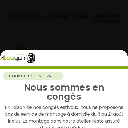
Comment acheter chez
Alsagom
1
Cherchez et trouvez votre modèle de
pneus
FERMETURE ESTIVALE
Renseignez les dimensions de vos pneus afin
Nous sommes en
d’identifier rapidement les modèles compatibles
avec votre véhicule.
congés
En raison de nos congés estivaux, nous ne proposons
pas de service de montage à domicile du 3 au 21 août
2
inclus. Le montage dans notre atelier reste assuré
durant cette période.