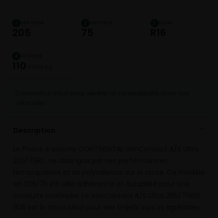
LARGEUR
HAUTEUR
DIAM.
1
2
3
205
75
R16
CHARGE
4
110
1 060 kg
Connectez-vous pour vérifier la compatibilité avec vos
véhicules
Description
⌄
Le Pneus 4 saisons CONTINENTAL VanContact A/S Ultra
205/75R1… se distingue par ses performances
remarquables et sa polyvalence sur la route. Ce modèle
en 205/75 R16 allie adhérence et durabilité pour une
conduite maîtrisée. Le VanContact A/S Ultra 205/75R16
110R est le choix idéal pour des trajets sûrs et agréables.