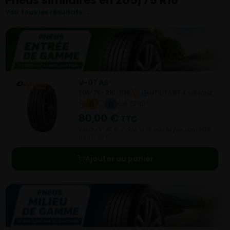
Pneus similaires en 205/75 R16
Voir tous les résultats →
V-07 AS
205/75- R16-113R
UTILITAIRE 4 saisons
D
D
B 73 dB
80,00
€
TTC
Vendu 51,40 € moins cher que le prix conseillé
de 131,40 €.
Ajouter au panier