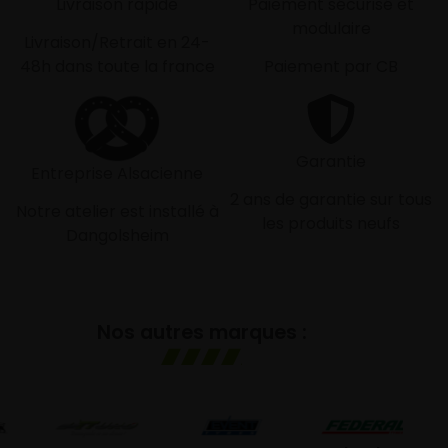
Livraison rapide
Paiement sécurisé et
modulaire
Livraison/Retrait en 24-
48h dans toute la france
Paiement par CB
Garantie
Entreprise Alsacienne
2 ans de garantie sur tous
Notre atelier est installé à
les produits neufs
Dangolsheim
Nos autres marques :
GO