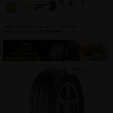
0
Accueil
/
UTILITAIRE 4 saisons
/
CONTINENTAL
/
VanContact A/S Ultra 205/75R16 110R
−32 %
DU PRIX
CONSEILLÉ