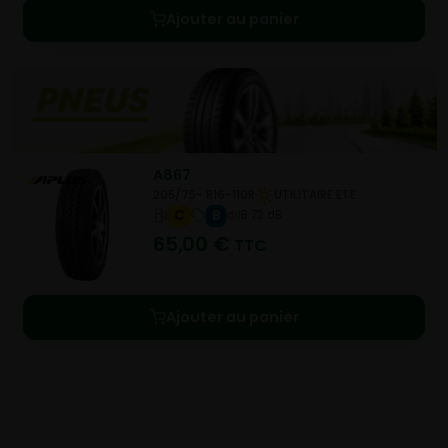
Ajouter au panier
A867
205/75- R16-110R
UTILITAIRE ETE
C
B
B 72 dB
65,00
€
TTC
Ajouter au panier