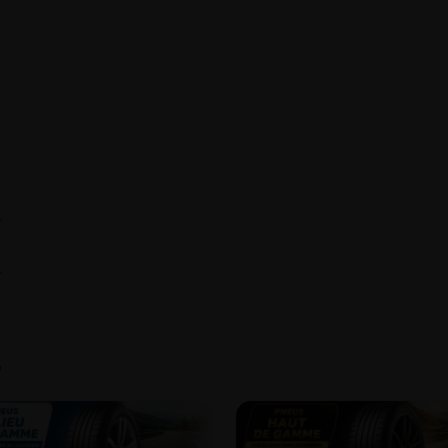
⌄
⌄
6