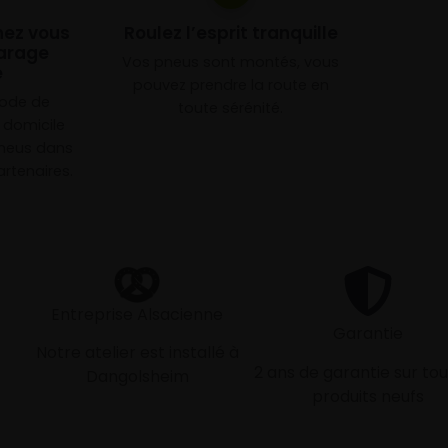
chez vous
Roulez l’esprit tranquille
arage
Vos pneus sont montés, vous
e
pouvez prendre la route en
mode de
toute sérénité.
à domicile
neus dans
rtenaires.
Entreprise Alsacienne
Garantie
Notre atelier est installé à
2 ans de garantie sur tou
Dangolsheim
produits neufs