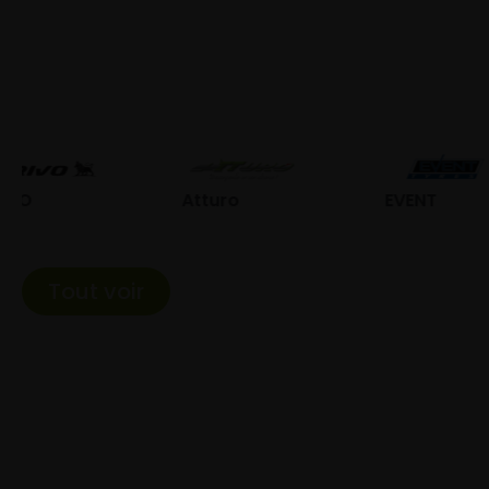
Atturo
EVENT
Fed
Tout voir