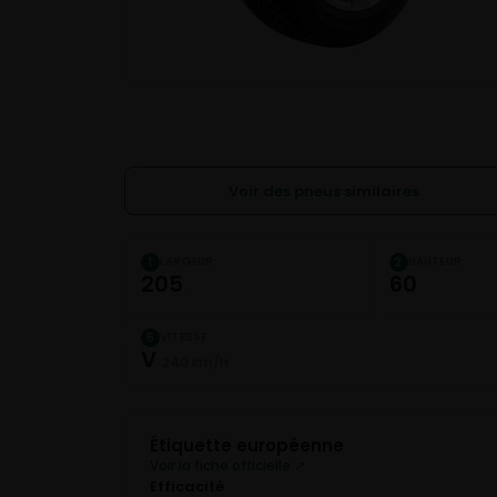
Voir des pneus similaires
LARGEUR
HAUTEUR
1
2
205
60
VITESSE
5
V
240 km/h
Étiquette européenne
Voir la fiche officielle ↗
Efficacité