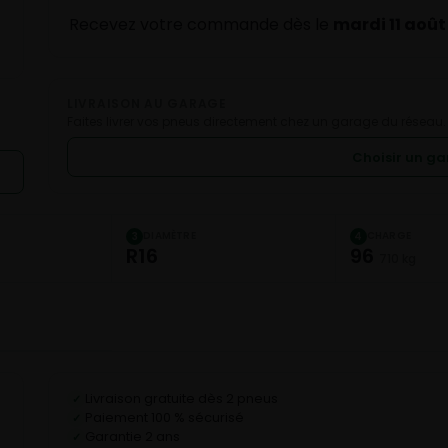
Recevez votre commande dès le
mardi 11 août
LIVRAISON AU GARAGE
Faites livrer vos pneus directement chez un garage du réseau.
Choisir un g
DIAMÈTRE
CHARGE
3
4
R16
96
710 kg
Livraison gratuite dès 2 pneus
✓
Paiement 100 % sécurisé
✓
Garantie 2 ans
✓