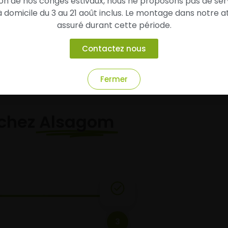
son de nos congés estivaux, nous ne proposons pas de ser
domicile du 3 au 21 août inclus. Le montage dans notre at
Ajouter au panier
Ajouter au panier
assuré durant cette période.
Contactez nous
Fermer
chez
Alsagom
3