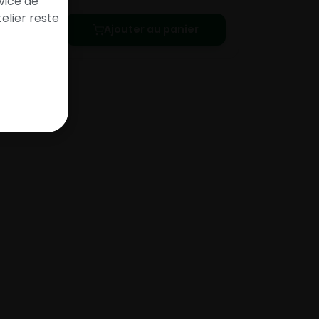
vice de
elier reste
Ajouter au panier