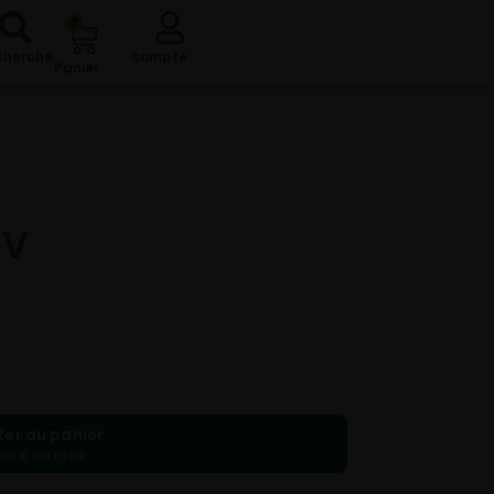
0
cherche
compte
Panier
6V
ter au panier
,00 € au total