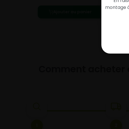
En rai
montage à 
Ajouter au panier
Comment acheter 
1
2