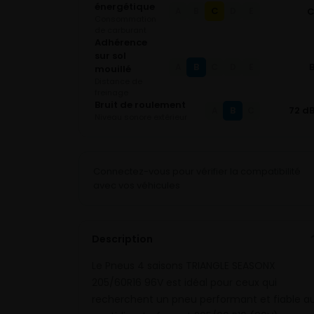
énergétique
C
A
B
D
E
Consommation
de carburant
Adhérence
sur sol
B
A
C
D
E
mouillé
Distance de
freinage
Bruit de roulement
B
72 d
A
C
Niveau sonore extérieur
Connectez-vous pour vérifier la compatibilité
avec vos véhicules
Description
Le Pneus 4 saisons TRIANGLE SEASONX
205/60R16 96V est idéal pour ceux qui
recherchent un pneu performant et fiable a