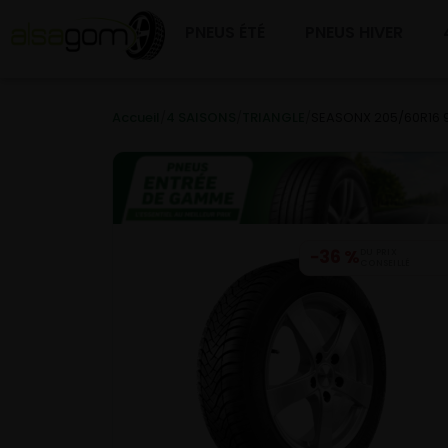
PNEUS ÉTÉ
PNEUS HIVER
Accueil
/
4 SAISONS
/
TRIANGLE
/
SEASONX 205/60R16 
−36 %
DU PRIX
CONSEILLÉ