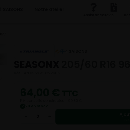
4 SAISONS
Notre atelier
Assistance
Devis
Re
96V
4 SAISONS
SEASONX
205/60 R16 9
Réf. EAN 6959753222686
64,00
€
TTC
Prix conseillé constructeur : 99,80 €
20 en stock
✓
Ajou
−
+
128