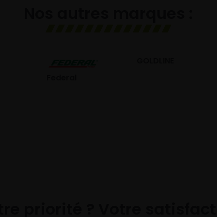
Nos autres marques :
GOLDLINE
GISLAVED
eral
re priorité ? Votre satisfac