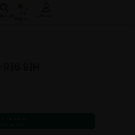
0
cherche
compte
Panier
 R16 91H
ter au panier
,00 € au total