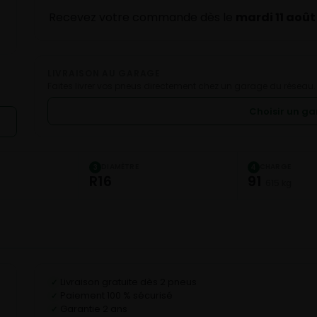
Recevez votre commande dès le
mardi 11 août
LIVRAISON AU GARAGE
Faites livrer vos pneus directement chez un garage du réseau.
Choisir un g
DIAMÈTRE
CHARGE
3
4
R16
91
615 kg
Livraison gratuite dès 2 pneus
✓
Paiement 100 % sécurisé
✓
Garantie 2 ans
✓