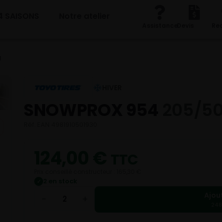
4 SAISONS
Notre atelier
Assistance
Devis
Re
H
HIVER
SNOWPROX 954
205/50
Réf. EAN 4981910501930
124,00
€
TTC
Prix conseillé constructeur : 165,30 €
2 en stock
✓
Ajou
−
+
248