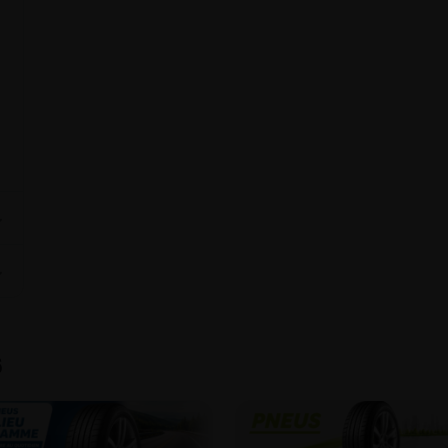
é
⌄
⌄
6