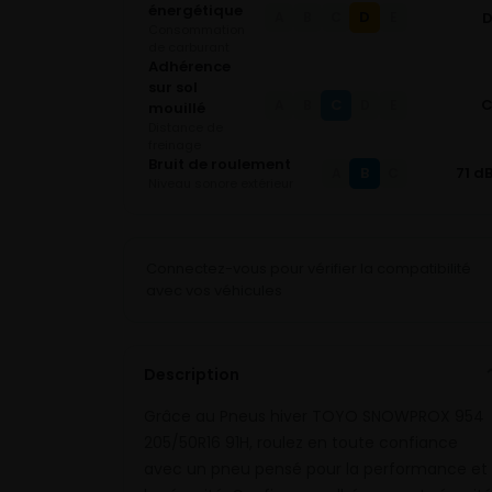
énergétique
D
A
B
C
E
Consommation
de carburant
Adhérence
sur sol
C
A
B
D
E
mouillé
Distance de
freinage
Bruit de roulement
B
71 d
A
C
Niveau sonore extérieur
Connectez-vous pour vérifier la compatibilité
avec vos véhicules
Description
Grâce au Pneus hiver TOYO SNOWPROX 954
205/50R16 91H, roulez en toute confiance
avec un pneu pensé pour la performance et