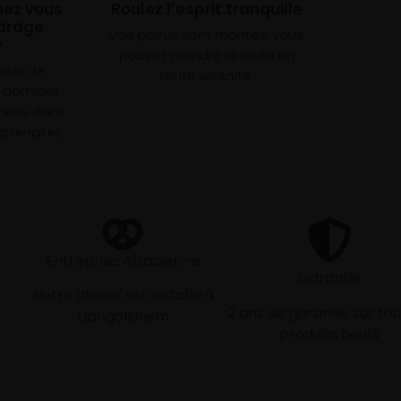
chez vous
Roulez l’esprit tranquille
arage
Vos pneus sont montés, vous
e
pouvez prendre la route en
mode de
toute sérénité.
à domicile
neus dans
rtenaires.
Entreprise Alsacienne
Garantie
Notre atelier est installé à
2 ans de garantie sur tou
Dangolsheim
produits neufs