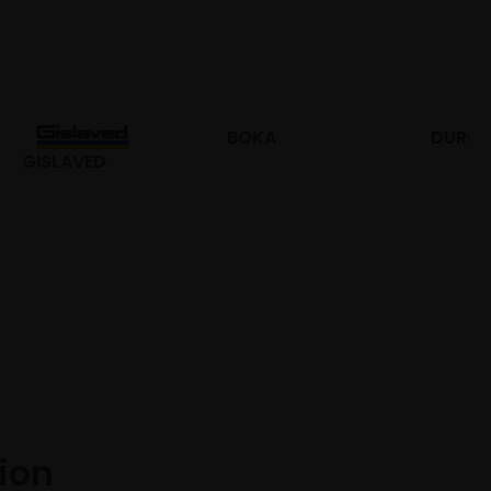
BOKA
DURO
tion