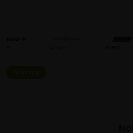
Atturo
EVENT
Fed
Tout voir
Not