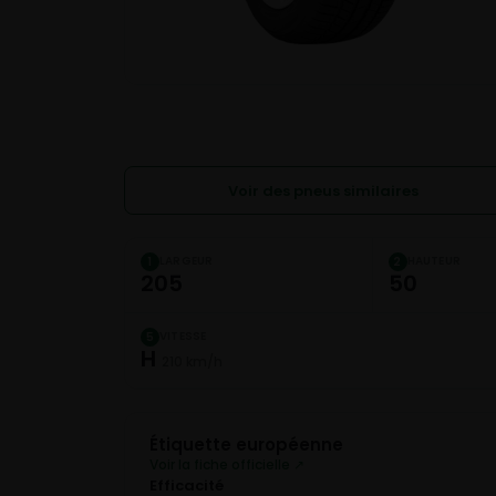
Voir des pneus similaires
LARGEUR
HAUTEUR
1
2
205
50
VITESSE
5
H
210 km/h
Étiquette européenne
Voir la fiche officielle ↗
Efficacité