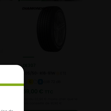
DE307
205/50- R16-91W
ETE
B 72 dB
C
B
59,00
€
TTC
Vendu 32,90 € moins cher que le
prix conseillé de 91,90 €.