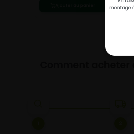
En rai
Ajouter au panier
montage à 
Comment acheter 
1
2