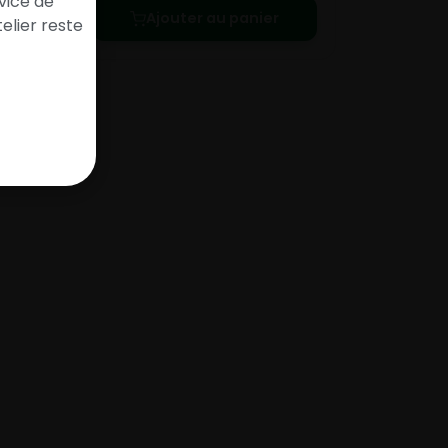
vice de
Ajouter au panier
elier reste