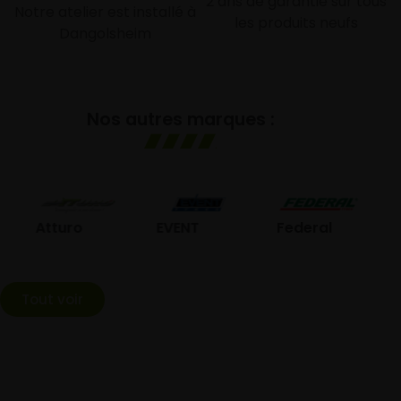
2 ans de garantie sur tous
Notre atelier est installé à
les produits neufs
Dangolsheim
Nos autres marques :
GO
Atturo
EVENT
Federal
Tout voir