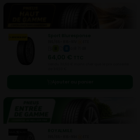
Sport Bluresponse
195/65- R15-91V
ETE
B
B
B 71 dB
64,00
€
TTC
Vendu 30,50 € moins cher que le prix conseillé
de 94,50 €.
Ajouter au panier
ROYALMILE
195/65- R15-91H
ETE