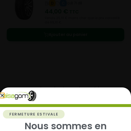
D
C
B 71 dB
44,00
€
TTC
Vendu 25,10 € moins cher que le prix conseillé
de 69,10 €.
Ajouter au panier
Comment acheter chez
Alsagom
FERMETURE ESTIVALE
Nous sommes en
1