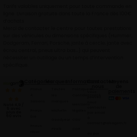
Tarifs valables uniquement pour toute commande en
ligne. Livraison gratuite dans toute la France dès 100€
d’achats
Merci de contacter le centre pour toutes prestations
sur des véhicules ou dimensions spécifiques (Hummer,
Dodgeram, Ferrari, Porsche, jante à cercle, jante avec
écrou central, pneus ultra bas…) qui peuvent
nécessiter un outillage ou un temps d’intervention
spécifique.
Catégories
Marques
Informations
Contactez-
Moyens
nous
de
Pneus
Toutes
Politique de
paiements
Vous
4
les
Confidentialité
pouvez
Saisons
marques
nous
Mentions
Noté 4,9 /
contacter
5 avec
Pneus
Michelin
légales
plus de
par email
60 avis
Été
à:
Goodyear
CGV
contact@alsagom.fr
Pneus
Pirelli
CGR
Hiver
ou par