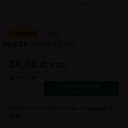
HIVER
WINTER
195/65 R15 91H
Réf. EAN 4038526070180
85,00
€
TTC
Prix conseillé constructeur : 118,50 €
25 en stock
✓
Ajouter au panier
−
+
170,00 € au total
Recevez votre commande dès le
mercredi 12
août