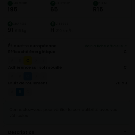
LARGEUR
HAUTEUR
DIAM.
1
2
3
195
65
R15
CHARGE
VITESSE
4
5
91
H
615 kg
210 km/h
Étiquette européenne
Voir la fiche officielle ↗
Efficacité énergétique
C
C
A
B
D
E
Adhérence sur sol mouillé
C
C
A
B
D
E
Bruit de roulement
70 dB
B
A
C
Connectez-vous pour vérifier la compatibilité avec vos
véhicules
Description
⌄