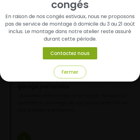
congés
Cherchez et trouvez votre modèle de
pneus
En raison de nos congés estivaux, nous ne proposons
Renseignez les dimensions de vos pneus afin
pas de service de montage à domicile du 3 au 21 août
d’identifier rapidement les modèles compatibles
inclus. Le montage dans notre atelier reste assuré
avec votre véhicule.
durant cette période.
Contactez nous
2
Fermer
Faites-les livrer chez vous ou monter en
garage partenaire
Choisissez votre mode de réception : livraison à
domicile ou montage de vos pneus dans l’un de
nos garages partenaires.
3