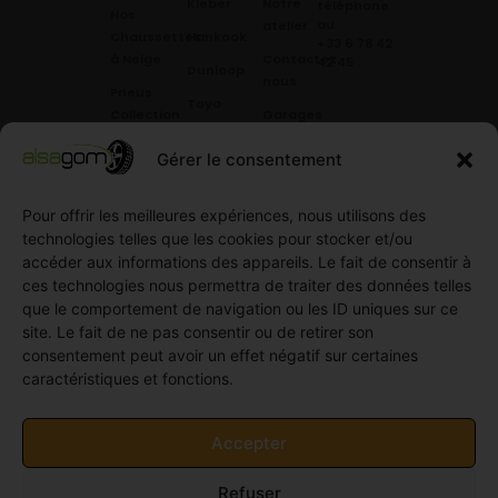
Kleber
Notre
téléphone
Nos
au
atelier
Chaussettes
Hankook
+33 6 78 42
à Neige
Contactez
42 45
.
Dunloop
nous
Pneus
Toyo
Collection
Garages
Compétition
Néolin
partenaires
Gérer le consentement
Pneus
Linglong
Demande
Collection
de devis
standard
Pour offrir les meilleures expériences, nous utilisons des
Demande
technologies telles que les cookies pour stocker et/ou
Pneus
de
accéder aux informations des appareils. Le fait de consentir à
Semi
partenariat
ces technologies nous permettra de traiter des données telles
slick
Ouvrir un
que le comportement de navigation ou les ID uniques sur ce
Pneus
compte
site. Le fait de ne pas consentir ou de retirer son
Utilitaire
professionnel
consentement peut avoir un effet négatif sur certaines
4
caractéristiques et fonctions.
Offres
saisons
d’emploi
Pneus
Politique
Accepter
Utilitaire
de
été
cookies
Refuser