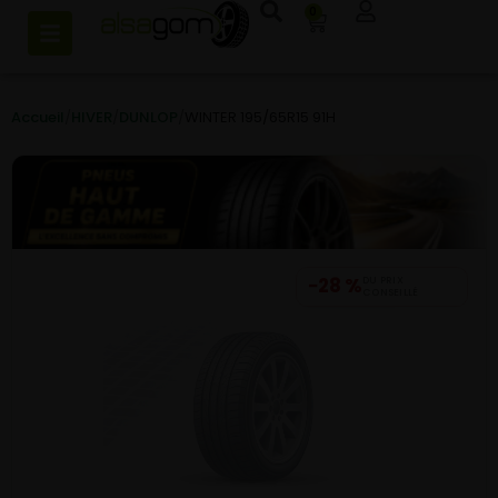
0
Accueil
/
HIVER
/
DUNLOP
/
WINTER 195/65R15 91H
−28 %
DU PRIX
CONSEILLÉ