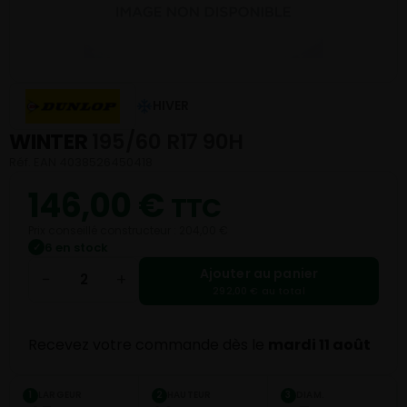
HIVER
WINTER
195/60 R17 90H
Réf. EAN 4038526450418
146,00
€
TTC
Prix conseillé constructeur : 204,00 €
6 en stock
✓
Ajouter au panier
−
+
292,00 € au total
Recevez votre commande dès le
mardi 11 août
LARGEUR
HAUTEUR
DIAM.
1
2
3