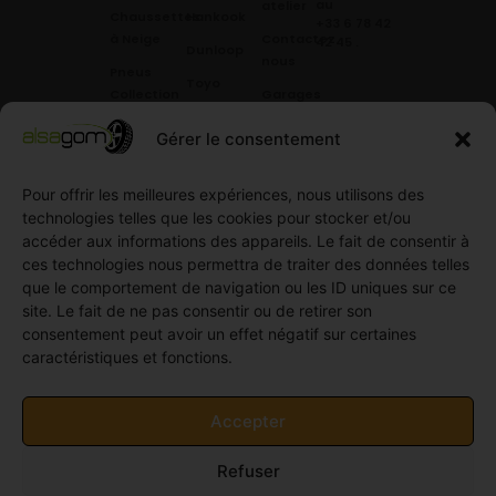
au
atelier
Chaussettes
Hankook
+33 6 78 42
à Neige
Contactez
42 45
.
Dunloop
nous
Pneus
Toyo
Collection
Garages
Compétition
Néolin
partenaires
Gérer le consentement
Pneus
Linglong
Demande
Collection
de devis
standard
Pour offrir les meilleures expériences, nous utilisons des
Demande
technologies telles que les cookies pour stocker et/ou
Pneus
de
accéder aux informations des appareils. Le fait de consentir à
Semi
partenariat
ces technologies nous permettra de traiter des données telles
slick
Ouvrir un
que le comportement de navigation ou les ID uniques sur ce
Pneus
compte
site. Le fait de ne pas consentir ou de retirer son
Utilitaire
professionnel
consentement peut avoir un effet négatif sur certaines
4
caractéristiques et fonctions.
Offres
saisons
d’emploi
Pneus
Politique
Accepter
Utilitaire
de
été
cookies
Refuser
Pneus
(UE)