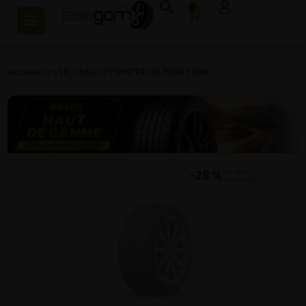
0
Accueil
/
HIVER
/
DUNLOP
/
WINTER 195/60R17 90H
−28 %
DU PRIX
CONSEILLÉ