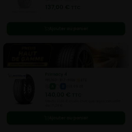
137,00
€
TTC
Ajouter au panier
Primacy 4
195/60- R17-90W
ETE
A
B
B 69 dB
140,00
€
TTC
Vendu 31,00 € moins cher que le prix conseillé
de 171,00 €.
Ajouter au panier