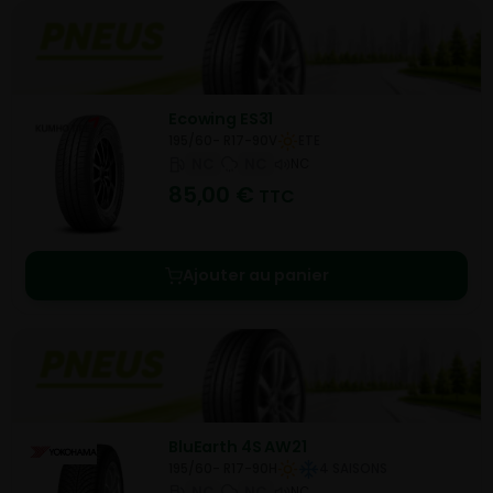
Ecowing ES31
195/60- R17-90V
ETE
NC
NC
NC
85,00
€
TTC
Ajouter au panier
BluEarth 4S AW21
195/60- R17-90H
4 SAISONS
NC
NC
NC