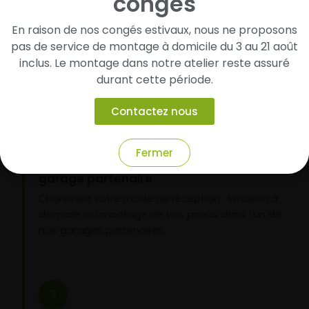
congés
Cherchez et trouvez votre modèle de
pneus
En raison de nos congés estivaux, nous ne proposons
Renseignez les dimensions de vos pneus afin
pas de service de montage à domicile du 3 au 21 août
d’identifier rapidement les modèles compatibles
inclus. Le montage dans notre atelier reste assuré
avec votre véhicule.
durant cette période.
Contactez nous
2
Fermer
Faites-les livrer chez vous ou monter en
garage partenaire
Choisissez votre mode de réception : livraison à
domicile ou montage de vos pneus dans l’un de
nos garages partenaires.
3