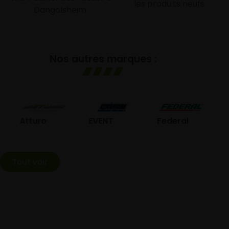
les produits neufs
Dangolsheim
Nos autres marques :
GO
Atturo
EVENT
Federal
Tout voir