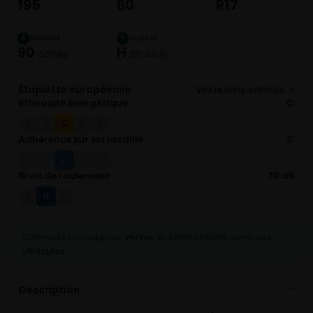
195
60
R17
CHARGE
VITESSE
4
5
90
H
600 kg
210 km/h
Étiquette européenne
Voir la fiche officielle ↗
Efficacité énergétique
C
C
A
B
D
E
Adhérence sur sol mouillé
C
C
A
B
D
E
Bruit de roulement
70 dB
B
A
C
Connectez-vous pour vérifier la compatibilité avec vos
véhicules
Description
⌄