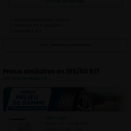
Choisir un garage
Livraison gratuite dès 2 pneus
✓
Paiement 100 % sécurisé
✓
Garantie 2 ans
✓
Voir des pneus similaires
Pneus similaires en 195/60 R17
Voir tous les résultats →
iON i*cept
195/60- R17-94H
HIVER
NC
NC
NC