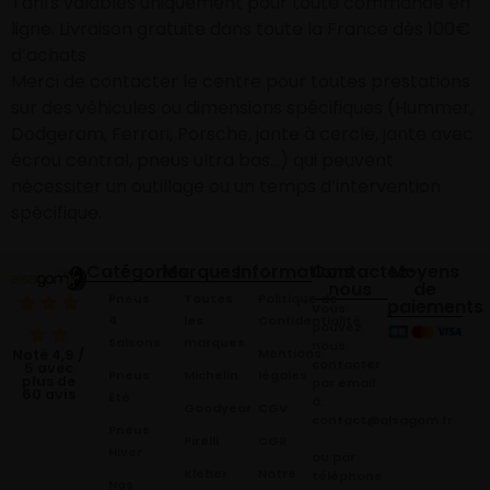
Tarifs valables uniquement pour toute commande en
ligne. Livraison gratuite dans toute la France dès 100€
d’achats
Merci de contacter le centre pour toutes prestations
sur des véhicules ou dimensions spécifiques (Hummer,
Dodgeram, Ferrari, Porsche, jante à cercle, jante avec
écrou central, pneus ultra bas…) qui peuvent
nécessiter un outillage ou un temps d’intervention
spécifique.
Catégories
Marques
Informations
Contactez-
Moyens
nous
de
Pneus
Toutes
Politique de
paiements
Vous
4
les
Confidentialité
pouvez
Saisons
marques
nous
Mentions
Noté 4,9 /
contacter
5 avec
Pneus
Michelin
légales
plus de
par email
60 avis
Été
à:
Goodyear
CGV
contact@alsagom.fr
Pneus
Pirelli
CGR
Hiver
ou par
Kleber
Notre
téléphone
Nos