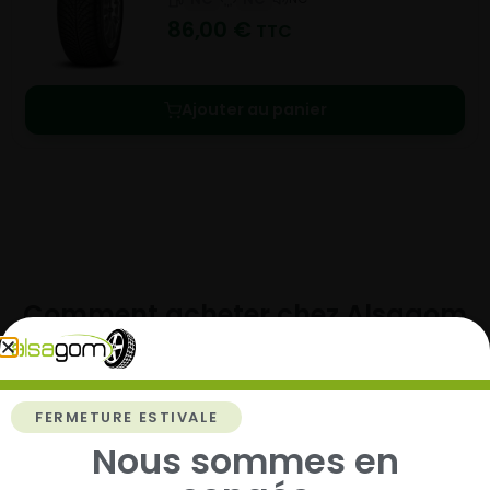
86,00
€
TTC
Ajouter au panier
Comment acheter chez
Alsagom
FERMETURE ESTIVALE
1
Nous sommes en