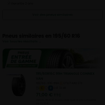
Garantie 2 ans
✓
Voir des pneus similaires
Pneus similaires en 195/60 R16
Voir tous les résultats →
195/60R16C 99H TRIANGLE CONNEX
VAN
195/60- R16-99H
UTILITAIRE ETE
C
B
B 72 dB
71,00
€
TTC
Vendu 40,10 € moins cher que le prix conseillé
de 111,10 €.