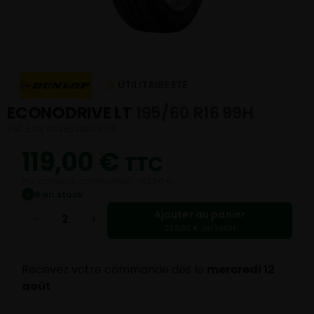
UTILITAIRE ETE
ECONODRIVE LT
195/60 R16 99H
Réf. EAN 4038526028174
119,00
€
TTC
Prix conseillé constructeur : 163,50 €
8 en stock
✓
Ajouter au panier
−
+
238,00 € au total
Recevez votre commande dès le
mercredi 12
août