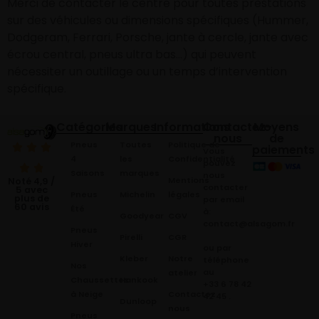
Merci de contacter le centre pour toutes prestations
sur des véhicules ou dimensions spécifiques (Hummer,
Dodgeram, Ferrari, Porsche, jante à cercle, jante avec
écrou central, pneus ultra bas…) qui peuvent
nécessiter un outillage ou un temps d’intervention
spécifique.
Catégories
Marques
Informations
Contactez-
Moyens
nous
de
Pneus
Toutes
Politique de
paiements
Vous
4
les
Confidentialité
pouvez
Saisons
marques
nous
Mentions
Noté 4,9 /
contacter
5 avec
Pneus
Michelin
légales
plus de
par email
60 avis
Été
à:
Goodyear
CGV
contact@alsagom.fr
Pneus
Pirelli
CGR
Hiver
ou par
Kleber
Notre
téléphone
Nos
au
atelier
Chaussettes
Hankook
+33 6 78 42
à Neige
Contactez
42 45
.
Dunloop
nous
Pneus