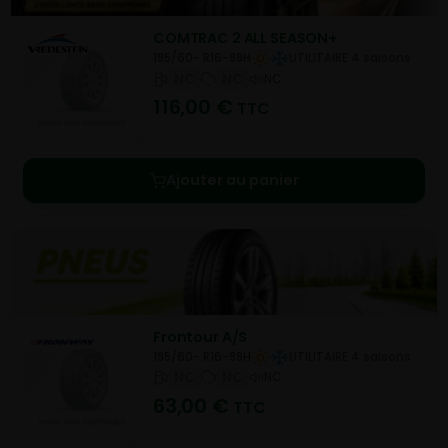
COMTRAC 2 ALL SEASON+
195/60- R16-99H
UTILITAIRE 4 saisons
NC
NC
NC
116,00
€
TTC
Ajouter au panier
Frontour A/S
195/60- R16-99H
UTILITAIRE 4 saisons
NC
NC
NC
63,00
€
TTC