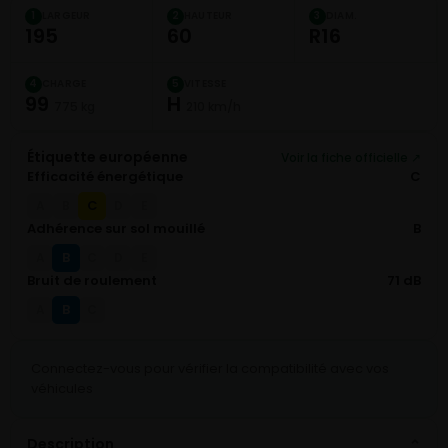
LARGEUR
HAUTEUR
DIAM.
1
2
3
195
60
R16
CHARGE
VITESSE
4
5
99
H
775 kg
210 km/h
Étiquette européenne
Voir la fiche officielle ↗
Efficacité énergétique
C
C
A
B
D
E
Adhérence sur sol mouillé
B
B
A
C
D
E
Bruit de roulement
71 dB
B
A
C
Connectez-vous pour vérifier la compatibilité avec vos
véhicules
Description
⌄