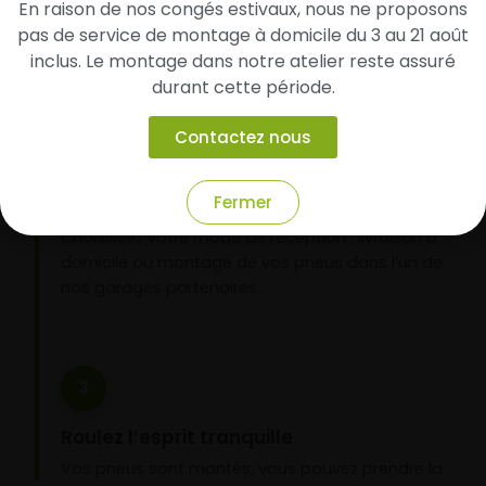
En raison de nos congés estivaux, nous ne proposons
d’identifier rapidement les modèles compatibles
pas de service de montage à domicile du 3 au 21 août
avec votre véhicule.
inclus. Le montage dans notre atelier reste assuré
durant cette période.
2
Contactez nous
Faites-les livrer chez vous ou monter en
Fermer
garage partenaire
Choisissez votre mode de réception : livraison à
domicile ou montage de vos pneus dans l’un de
nos garages partenaires.
3
Roulez l’esprit tranquille
Vos pneus sont montés, vous pouvez prendre la