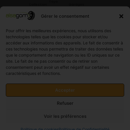
Toyo
Collection
Garages
Compétition
Néolin
partenaires
Gérer le consentement
Pneus
Linglong
Demande
Collection
de devis
Pour offrir les meilleures expériences, nous utilisons des
standard
Demande
technologies telles que les cookies pour stocker et/ou
Pneus
de
accéder aux informations des appareils. Le fait de consentir à
Semi
partenariat
ces technologies nous permettra de traiter des données telles
slick
Ouvrir un
que le comportement de navigation ou les ID uniques sur ce
Pneus
compte
site. Le fait de ne pas consentir ou de retirer son
Utilitaire
professionnel
consentement peut avoir un effet négatif sur certaines
4
caractéristiques et fonctions.
Offres
saisons
d’emploi
Pneus
Politique
Accepter
Utilitaire
de
été
cookies
Refuser
Pneus
(UE)
Utilitaire
Voir les préférences
Hiver
© 2011-2026 Alsagom - Tous droits réservés -
Site
Politique de cookies
Politique de Confidentialité