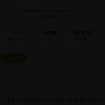
Nos autres marques :
GO
Atturo
EVENT
Federal
Tout voir
Notre priorité ? Votre satisfaction