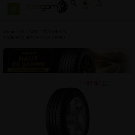
0
Accueil
/
UTILITAIRE ETE
/
DUNLOP
/
195/60R16C 99/97H ECONODRIVE LT
−27 %
DU PRIX
CONSEILLÉ