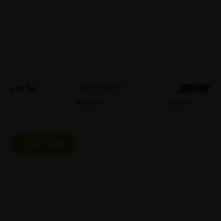
Atturo
EVENT
Fed
Tout voir