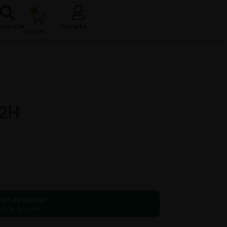
0
cherche
compte
Panier
92H
ter au panier
,00 € au total