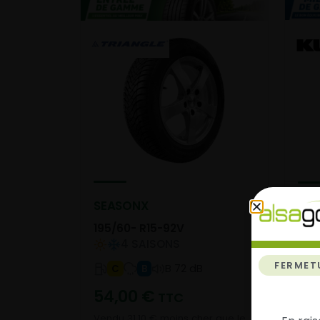
SEASONX
Qua
195/60- R15-92V
195
4 SAISONS
FERMET
B 72 dB
C
B
54,00
€
80
TTC
Vendu 31,10 € moins cher que le
Vend