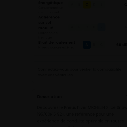
énergétique
C
A
B
D
E
Consommation
de carburant
Adhérence
sur sol
E
A
B
C
D
mouillé
Distance de
freinage
Bruit de roulement
A
69 d
B
C
Niveau sonore extérieur
Connectez-vous pour vérifier la compatibilité
avec vos véhicules
Description
Découvrez le Pneus hiver MICHELIN X Ice Sno
195/60R15 92H, une référence pour une
expérience de conduite optimale en toutes