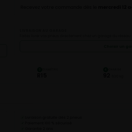
Recevez votre commande dès le
mercredi 12 
LIVRAISON AU GARAGE
Faites livrer vos pneus directement chez un garage du réseau.
Choisir un g
DIAMÈTRE
CHARGE
3
4
R15
92
630 kg
Livraison gratuite dès 2 pneus
✓
Paiement 100 % sécurisé
✓
Garantie 2 ans
✓