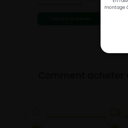
En rai
prix conseillé de 85,10 €.
prix 
montage à 
Ajouter au panier
Comment acheter 