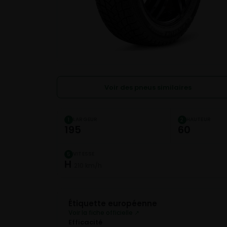
Voir des pneus similaires
LARGEUR
HAUTEUR
1
2
195
60
VITESSE
5
H
210 km/h
Étiquette européenne
Voir la fiche officielle ↗
Efficacité