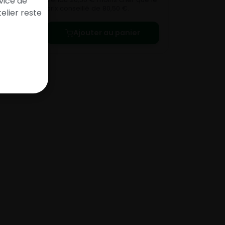
vice de
prix conseillé de 80,50 €.
elier reste
Ajouter au panier