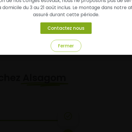
son de nos congés estivaux, nous ne proposons pas de ser
prix conseillé de 121,50 €.
conseillé de 108,00 €.
domicile du 3 au 21 août inclus. Le montage dans notre at
assuré durant cette période.
Ajouter au panier
Ajouter au panier
Contactez nous
Fermer
chez
Alsagom