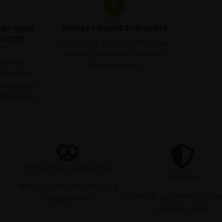
3
chez vous
Roulez l’esprit tranquille
arage
Vos pneus sont montés, vous
e
pouvez prendre la route en
mode de
toute sérénité.
à domicile
neus dans
rtenaires.
Entreprise Alsacienne
Garantie
Notre atelier est installé à
2 ans de garantie sur tou
Dangolsheim
produits neufs