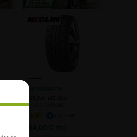
NEO4SEASON
195/60- R15-92V
4 SAISONS
B 72 dB
C
B
54,00
€
TTC
e le
Vendu 26,50 € moins cher que le