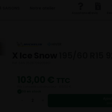
4 SAISONS
Notre atelier
Assistance
Devis
Re
HIVER
X Ice Snow
195/60 R15 
Réf. EAN 3528709205801
103,00
€
TTC
Prix conseillé constructeur : 109,50 €
30 en stock
✓
Ajou
−
+
206