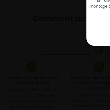
En rai
montage à 
Comment acheter 
1
2
Cherchez et trouvez votre
Faites-les livrer 
modèle de pneus
ou monter en g
partenair
Renseignez les dimensions de
Choisissez votre 
vos pneus afin d’identifier
réception : livraison 
rapidement les modèles
ou montage de vos p
compatibles avec votre