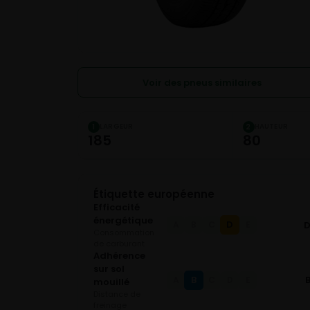
Voir des pneus similaires
LARGEUR
HAUTEUR
1
2
185
80
Étiquette européenne
Efficacité
énergétique
D
A
B
C
E
Consommation
de carburant
Adhérence
sur sol
B
A
C
D
E
mouillé
Distance de
freinage