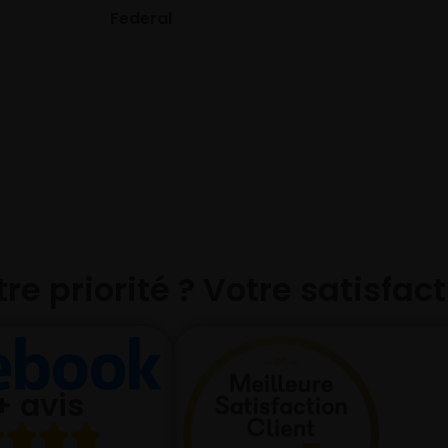
GISLAVED
eral
re priorité ? Votre satisfac
+ avis