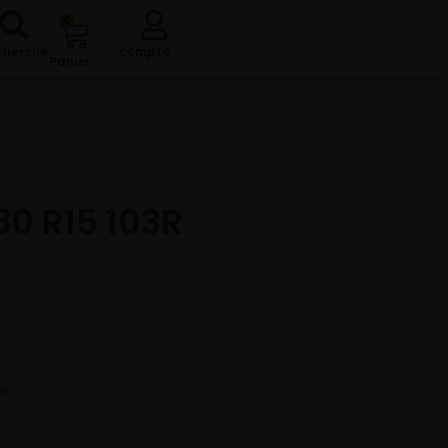
0
cherche
compte
Panier
80 R15 103R
re