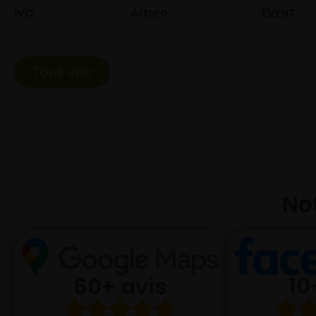
Atturo
EVENT
Fed
Tout voir
Not
10
60+ avis