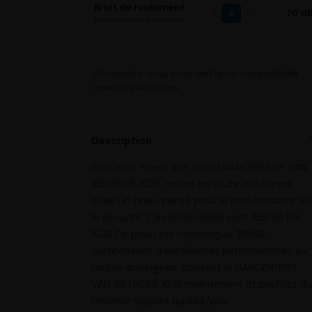
Bruit de roulement
B
70 d
A
C
Niveau sonore extérieur
Connectez-vous pour vérifier la compatibilité
avec vos véhicules
Description
Grâce au Pneus été TOYO NANOENERGY VAN
185/80R15 103R, roulez en toute confiance
avec un pneu pensé pour la performance et
la sécurité. Ces dimensions sont 185/80 R15,
103R Ce pneu est homologué 3PMSF,
garantissant d’excellentes performances sur
routes enneigées. Achetez le NANOENERGY
VAN 185/80R15 103R maintenant et profitez du
meilleur rapport qualité/prix.