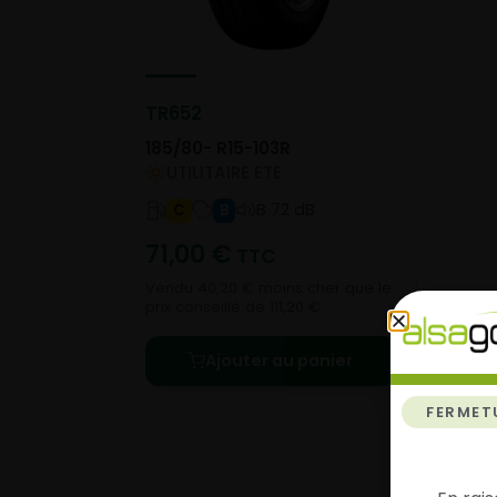
TR652
185/80- R15-103R
UTILITAIRE ETE
B 72 dB
C
B
71,00
€
TTC
Vendu 40,20 € moins cher que le
prix conseillé de 111,20 €.
Ajouter au panier
FERMET