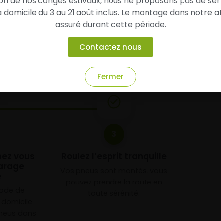
son de nos congés estivaux, nous ne proposons pas de ser
domicile du 3 au 21 août inclus. Le montage dans notre at
assuré durant cette période.
chez
Alsagom
Contactez nous
Fermer
3
chez vous
Roulez l’esprit tranquille
arage
Vos pneus sont montés, vous
e
pouvez prendre la route en
mode de
toute sérénité.
à domicile
neus dans