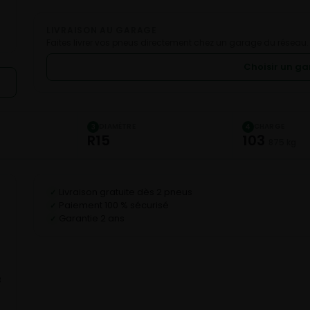
LIVRAISON AU GARAGE
Faites livrer vos pneus directement chez un garage du réseau.
Choisir un g
DIAMÈTRE
CHARGE
3
4
R15
103
875 kg
Livraison gratuite dès 2 pneus
✓
Paiement 100 % sécurisé
✓
Garantie 2 ans
✓
D
B