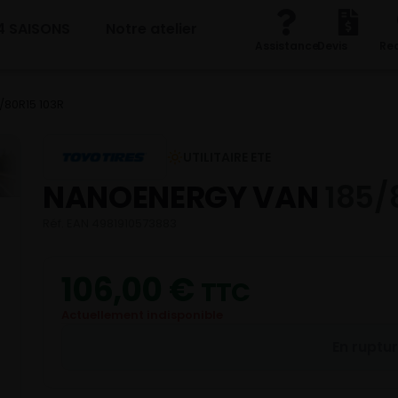
4 SAISONS
Notre atelier
Assistance
Devis
Re
80R15 103R
UTILITAIRE ETE
NANOENERGY VAN
185/
Réf. EAN 4981910573883
106,00
€
TTC
Actuellement indisponible
En ruptu