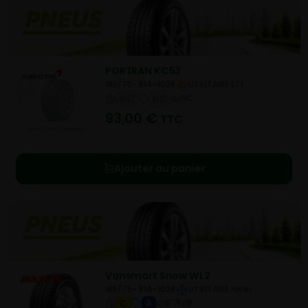
PORTRAN KC53
185/75- R14-102R
UTILITAIRE ETE
NC
NC
NC
93,00
€
TTC
Ajouter au panier
Vansmart Snow WL2
185/75- R14-102R
UTILITAIRE hiver
C
A
B 71 dB