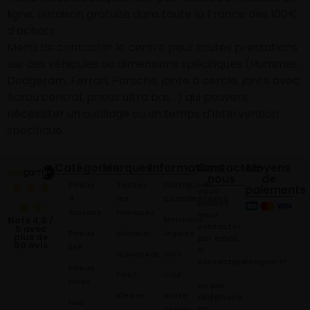
ligne. Livraison gratuite dans toute la France dès 100€
d’achats
Merci de contacter le centre pour toutes prestations
sur des véhicules ou dimensions spécifiques (Hummer,
Dodgeram, Ferrari, Porsche, jante à cercle, jante avec
écrou central, pneus ultra bas…) qui peuvent
nécessiter un outillage ou un temps d’intervention
spécifique.
Catégories
Marques
Informations
Contactez-
Moyens
nous
de
Pneus
Toutes
Politique de
paiements
Vous
4
les
Confidentialité
pouvez
Saisons
marques
nous
Mentions
Noté 4,9 /
contacter
5 avec
Pneus
Michelin
légales
plus de
par email
60 avis
Été
à:
Goodyear
CGV
contact@alsagom.fr
Pneus
Pirelli
CGR
Hiver
ou par
Kleber
Notre
téléphone
Nos
au
atelier