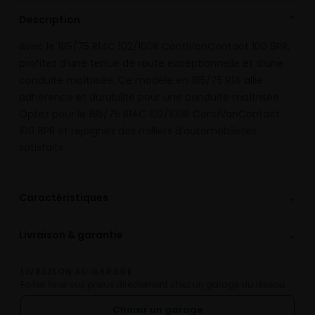
Description
⌄
Avec le 185/75 R14C 102/100R ContiVanContact 100 8PR,
profitez d’une tenue de route exceptionnelle et d’une
conduite maîtrisée. Ce modèle en 185/75 R14 allie
adhérence et durabilité pour une conduite maîtrisée.
Optez pour le 185/75 R14C 102/100R ContiVanContact
100 8PR et rejoignez des milliers d’automobilistes
satisfaits.
⌄
Caractéristiques
⌄
Livraison & garantie
LIVRAISON AU GARAGE
Faites livrer vos pneus directement chez un garage du réseau.
Choisir un garage