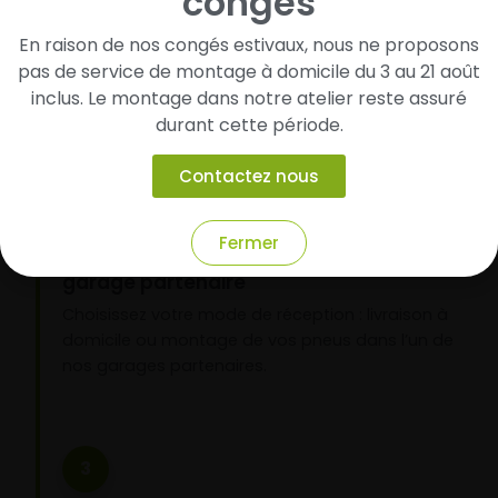
congés
Cherchez et trouvez votre modèle de
pneus
En raison de nos congés estivaux, nous ne proposons
Renseignez les dimensions de vos pneus afin
pas de service de montage à domicile du 3 au 21 août
d’identifier rapidement les modèles compatibles
inclus. Le montage dans notre atelier reste assuré
avec votre véhicule.
durant cette période.
Contactez nous
2
Fermer
Faites-les livrer chez vous ou monter en
garage partenaire
Choisissez votre mode de réception : livraison à
domicile ou montage de vos pneus dans l’un de
nos garages partenaires.
3