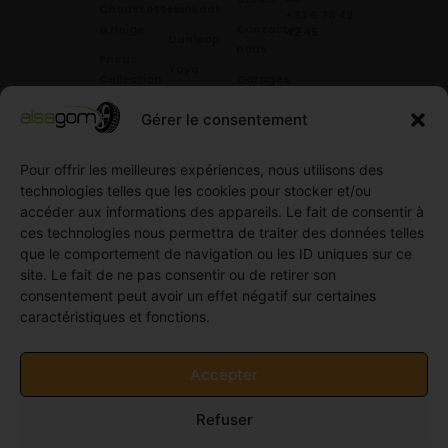
Chaussettes
Hankook
+33 6 78 42
à Neige
Contactez
42 45
.
Dunloop
nous
Pneus
Toyo
Collection
Garages
Compétition
Néolin
partenaires
Gérer le consentement
Pneus
Linglong
Demande
Collection
de devis
Pour offrir les meilleures expériences, nous utilisons des
standard
Demande
technologies telles que les cookies pour stocker et/ou
Pneus
de
accéder aux informations des appareils. Le fait de consentir à
Semi
partenariat
ces technologies nous permettra de traiter des données telles
slick
Ouvrir un
que le comportement de navigation ou les ID uniques sur ce
Pneus
compte
site. Le fait de ne pas consentir ou de retirer son
Utilitaire
professionnel
consentement peut avoir un effet négatif sur certaines
4
caractéristiques et fonctions.
Offres
saisons
d’emploi
Pneus
Politique
Accepter
Utilitaire
de
été
cookies
Refuser
Pneus
(UE)