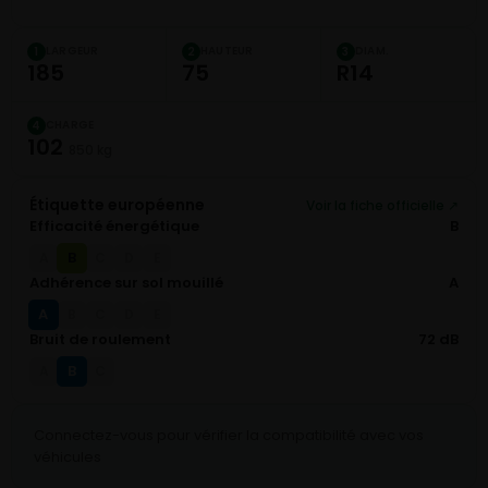
LARGEUR
HAUTEUR
DIAM.
1
2
3
185
75
R14
CHARGE
4
102
850 kg
Étiquette européenne
Voir la fiche officielle ↗
Efficacité énergétique
B
B
A
C
D
E
Adhérence sur sol mouillé
A
A
B
C
D
E
Bruit de roulement
72 dB
B
A
C
Connectez-vous pour vérifier la compatibilité avec vos
véhicules