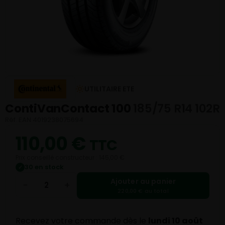
UTILITAIRE ETE
ContiVanContact 100
185/75 R14 102R
Réf. EAN 4019238075694
110,00
€
TTC
Prix conseillé constructeur : 145,00 €
30 en stock
✓
Ajouter au panier
−
+
220,00 € au total
Recevez votre commande dès le
lundi 10 août