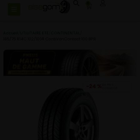
0
Accueil
/
UTILITAIRE ETE
/
CONTINENTAL
/
185/75 R14C 102/100R ContiVanContact 100 8PR
−24 %
DU PRIX
CONSEILLÉ