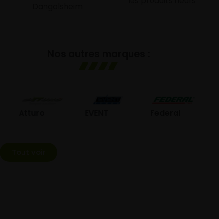
les produits neufs
Dangolsheim
Nos autres marques :
GO
Atturo
EVENT
Federal
Tout voir