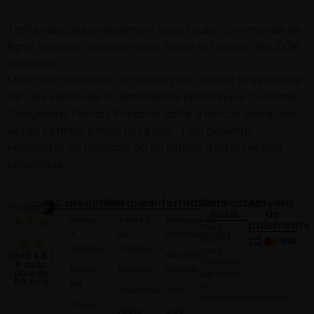
Tarifs valables uniquement pour toute commande en
ligne. Livraison gratuite dans toute la France dès 100€
d’achats
Merci de contacter le centre pour toutes prestations
sur des véhicules ou dimensions spécifiques (Hummer,
Dodgeram, Ferrari, Porsche, jante à cercle, jante avec
écrou central, pneus ultra bas…) qui peuvent
nécessiter un outillage ou un temps d’intervention
spécifique.
Catégories
Marques
Informations
Contactez-
Moyens
nous
de
Pneus
Toutes
Politique de
paiements
Vous
4
les
Confidentialité
pouvez
Saisons
marques
nous
Mentions
Noté 4,9 /
contacter
5 avec
Pneus
Michelin
légales
plus de
par email
60 avis
Été
à:
Goodyear
CGV
contact@alsagom.fr
Pneus
Pirelli
CGR