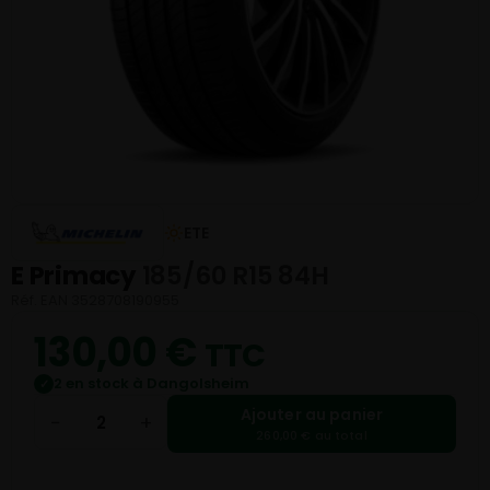
ETE
E Primacy
185/60 R15 84H
Réf. EAN 3528708190955
130,00
€
TTC
2 en stock à Dangolsheim
✓
Ajouter au panier
−
+
260,00 € au total