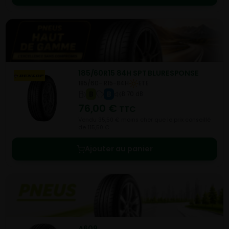
185/60R15 84H SPT BLURESPONSE
185/60- R15-84H
ETE
B
B
B 70 dB
76,00
€
TTC
Vendu 35,50 € moins cher que le prix conseillé
de 115,50 €.
Ajouter au panier
A609