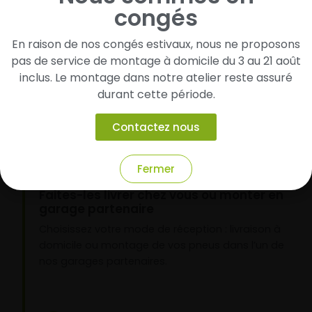
1
congés
Cherchez et trouvez votre modèle de
En raison de nos congés estivaux, nous ne proposons
pneus
pas de service de montage à domicile du 3 au 21 août
Renseignez les dimensions de vos pneus afin
inclus. Le montage dans notre atelier reste assuré
d’identifier rapidement les modèles compatibles
durant cette période.
avec votre véhicule.
Contactez nous
2
Fermer
Faites-les livrer chez vous ou monter en
garage partenaire
Choisissez votre mode de réception : livraison à
domicile ou montage de vos pneus dans l’un de
nos garages partenaires.