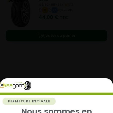
185/60- R15-84H
ETE
D
C
B 70 dB
44,00
€
TTC
Ajouter au panier
Comment acheter chez
Alsagom
FERMETURE ESTIVALE
Nous sommes en