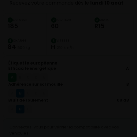
Recevez votre commande dès le
lundi 10 août
LARGEUR
HAUTEUR
DIAM.
1
2
3
185
60
R15
CHARGE
VITESSE
4
5
84
H
500 kg
210 km/h
Étiquette européenne
Efficacité énergétique
A
A
B
C
D
E
Adhérence sur sol mouillé
B
B
A
C
D
E
Bruit de roulement
68 dB
B
A
C
Connectez-vous pour vérifier la compatibilité avec vos
véhicules