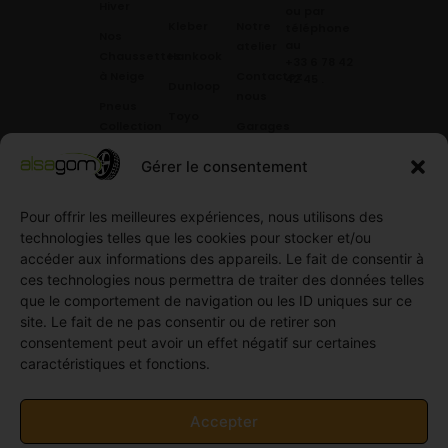
Hiver
ou par
Kleber
Notre
téléphone
Nos
au
atelier
Chaussettes
Hankook
+33 6 78 42
à Neige
Contactez
42 45
.
Dunloop
nous
Pneus
Toyo
Collection
Garages
Compétition
Néolin
partenaires
Gérer le consentement
Pneus
Linglong
Demande
Collection
de devis
standard
Pour offrir les meilleures expériences, nous utilisons des
Demande
technologies telles que les cookies pour stocker et/ou
Pneus
de
accéder aux informations des appareils. Le fait de consentir à
Semi
partenariat
ces technologies nous permettra de traiter des données telles
slick
Ouvrir un
que le comportement de navigation ou les ID uniques sur ce
Pneus
compte
site. Le fait de ne pas consentir ou de retirer son
Utilitaire
professionnel
consentement peut avoir un effet négatif sur certaines
4
caractéristiques et fonctions.
Offres
saisons
d’emploi
Pneus
Politique
Accepter
Utilitaire
de
été