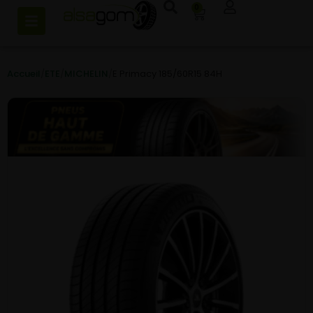
0
Accueil
/
ETE
/
MICHELIN
/
E Primacy 185/60R15 84H