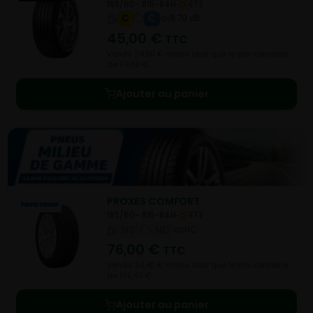
185/60- R15-84H
ETE
C
C
B 70 dB
45,00
€
TTC
Vendu 24,80 € moins cher que le prix conseillé
de 69,80 €.
Ajouter au panier
PROXES COMFORT
185/60- R15-84H
ETE
NC
NC
NC
76,00
€
TTC
Vendu 24,40 € moins cher que le prix conseillé
de 100,40 €.
Ajouter au panier