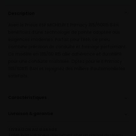
Description
⌄
Avec le Pneus été MICHELIN E Primacy 185/60R15 84H,
bénéficiez d’une technologie de pointe adaptée aux
exigences modernes. Parfait pour l’été, ce pneu
combine précision de conduite et freinage performant.
Ce modèle en 185/60 R15 allie adhérence et durabilité
pour une conduite maîtrisée. Optez pour le E Primacy
185/60R15 84H et rejoignez des milliers d’automobilistes
satisfaits.
⌄
Caractéristiques
⌄
Livraison & garantie
LIVRAISON AU GARAGE
Faites livrer vos pneus directement chez un garage du réseau.