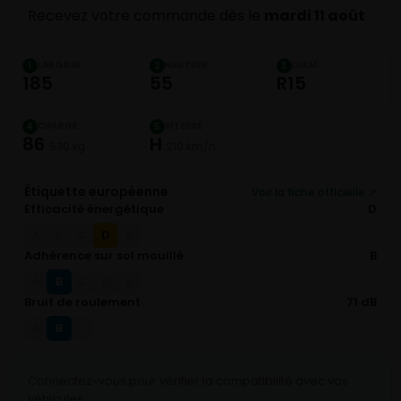
Recevez votre commande dès le
mardi 11 août
LARGEUR
HAUTEUR
DIAM.
1
2
3
185
55
R15
CHARGE
VITESSE
4
5
86
H
530 kg
210 km/h
Étiquette européenne
Voir la fiche officielle ↗
Efficacité énergétique
D
D
A
B
C
E
Adhérence sur sol mouillé
B
B
A
C
D
E
Bruit de roulement
71 dB
B
A
C
Connectez-vous pour vérifier la compatibilité avec vos
véhicules