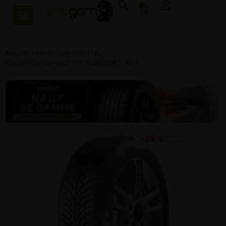
0
Accueil
/
HIVER
/
CONTINENTAL
/
ContiWinterContact TS870 185/55R15 86H
−28 %
DU PRIX
CONSEILLÉ