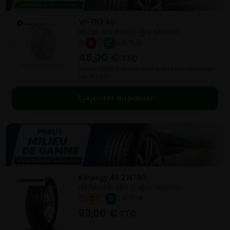
VI-782 AS
185/55- R15-86H
4 SAISONS
E
C
B 71 dB
48,00
€
TTC
Vendu 30,90 € moins cher que le prix conseillé
de 78,90 €.
Ajouter au panier
Kinergy 4S 2 H750
185/55- R15-86H
4 SAISONS
C
B
B 71 dB
93,00
€
TTC