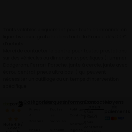
Tarifs valables uniquement pour toute commande en
ligne. Livraison gratuite dans toute la France dès 100€
d’achats
Merci de contacter le centre pour toutes prestations
sur des véhicules ou dimensions spécifiques (Hummer,
Dodgeram, Ferrari, Porsche, jante à cercle, jante avec
écrou central, pneus ultra bas…) qui peuvent
nécessiter un outillage ou un temps d’intervention
spécifique.
Catégories
Marques
Informations
Contactez-
Moyens
nous
de
Pneus
Toutes
Politique de
paiements
Vous
4
les
Confidentialité
pouvez
Saisons
marques
nous
Mentions
Noté 4,9 /
contacter
5 avec
Pneus
Michelin
légales
plus de