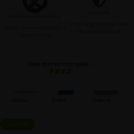
Garantie
Entreprise Alsacienne
2 ans de garantie sur tous
Notre atelier est installé à
les produits neufs
Dangolsheim
Nos autres marques :
GO
Atturo
EVENT
Federal
Tout voir