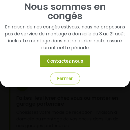
Nous sommes en
congés
1
En raison de nos congés estivaux, nous ne proposons
Cherchez et trouvez votre modèle de
pas de service de montage à domicile du 3 au 21 août
pneus
inclus. Le montage dans notre atelier reste assuré
Renseignez les dimensions de vos pneus afin
durant cette période.
d’identifier rapidement les modèles compatibles
avec votre véhicule.
Contactez nous
Fermer
2
Faites-les livrer chez vous ou monter en
garage partenaire
Choisissez votre mode de réception : livraison à
domicile ou montage de vos pneus dans l’un de
nos garages partenaires.