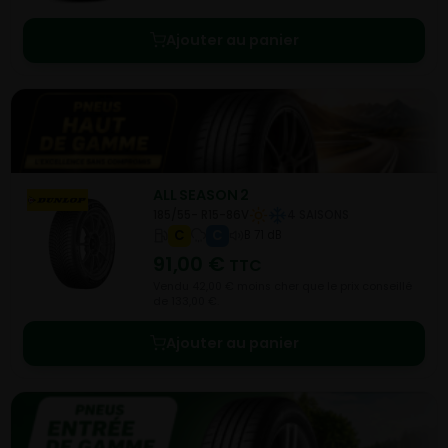
Ajouter au panier
ALL SEASON 2
185/55- R15-86V
4 SAISONS
C
C
B 71 dB
91,00
€
TTC
Vendu 42,00 € moins cher que le prix conseillé
de 133,00 €.
Ajouter au panier