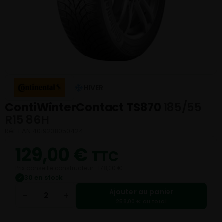
HIVER
ContiWinterContact TS870
185/55
R15 86H
Réf. EAN 4019238050424
129,00
€
TTC
Prix conseillé constructeur : 178,00 €
30 en stock
✓
Ajouter au panier
−
+
258,00 € au total