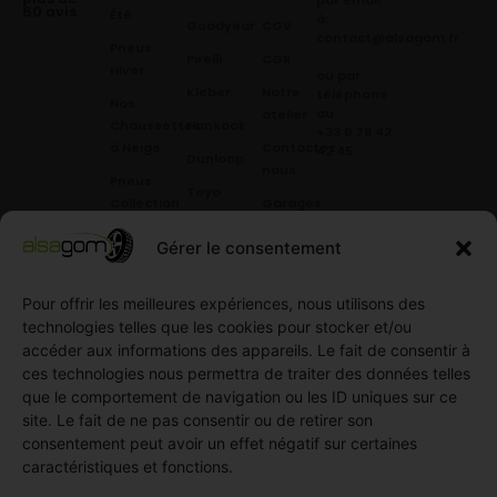
par email
60 avis
Été
à:
Goodyear
CGV
contact@alsagom.fr
Pneus
Pirelli
CGR
Hiver
ou par
Kleber
Notre
téléphone
Nos
au
atelier
Chaussettes
Hankook
+33 6 78 42
à Neige
Contactez
42 45
.
Dunloop
nous
Pneus
Toyo
Collection
Garages
Compétition
Néolin
partenaires
Gérer le consentement
Pneus
Linglong
Demande
Collection
de devis
Pour offrir les meilleures expériences, nous utilisons des
standard
Demande
technologies telles que les cookies pour stocker et/ou
Pneus
de
accéder aux informations des appareils. Le fait de consentir à
Semi
partenariat
ces technologies nous permettra de traiter des données telles
slick
Ouvrir un
que le comportement de navigation ou les ID uniques sur ce
Pneus
compte
site. Le fait de ne pas consentir ou de retirer son
Utilitaire
professionnel
consentement peut avoir un effet négatif sur certaines
4
caractéristiques et fonctions.
Offres
saisons
d’emploi