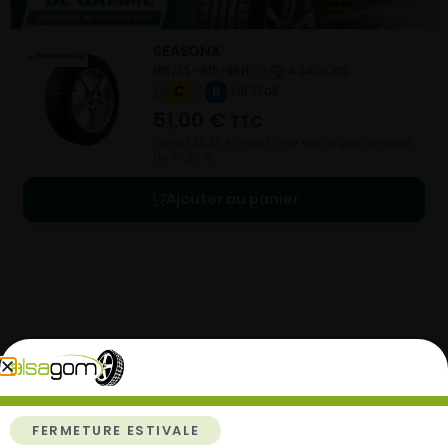
SEASONX
185/55- R15-86H
4 SAISONS
C
B
B 71 dB
51,00
€
TTC
Vendu 29,20 € moins cher que le prix conseillé
de 80,20 €.
Ajouter au panier
Comment acheter chez
Alsagom
FERMETURE ESTIVALE