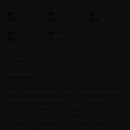
LARGEUR
HAUTEUR
DIAM.
1
2
3
175
65
R15
CHARGE
VITESSE
4
5
88
H
560 kg
210 km/h
Connectez-vous pour vérifier la compatibilité avec vos
véhicules
Description
⌄
Avec le Pneus 4 saisons CONTINENTAL AllSeasonContact
2 175/65R15 88H, bénéficiez d’une technologie de pointe
adaptée aux exigences modernes. Ce modèle en
175/65 R15 allie adhérence et durabilité pour une
conduite maîtrisée. Achetez le AllSeasonContact 2
175/65R15 88H maintenant et profitez du meilleur