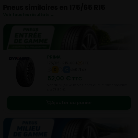
Pneus similaires en 175/65 R15
Voir tous les résultats →
PRIMA
175/65- R15-88H
ETE
D
C
B 71 dB
52,00
€
TTC
Vendu 26,50 € moins cher que le prix conseillé
de 78,50 €.
Ajouter au panier