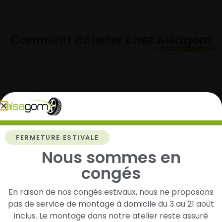
Comment acheter chez
Alsagom
1
Cherchez et trouvez votre modèle de
pneus
FERMETURE ESTIVALE
Renseignez les dimensions de vos pneus afin
Nous sommes en
d’identifier rapidement les modèles compatibles
congés
avec votre véhicule.
En raison de nos congés estivaux, nous ne proposons
pas de service de montage à domicile du 3 au 21 août
2
inclus. Le montage dans notre atelier reste assuré