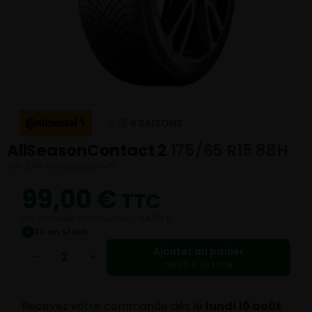
4 SAISONS
AllSeasonContact 2
175/65 R15 88H
Réf. EAN 4019238297645
99,00
€
TTC
Prix conseillé constructeur : 144,50 €
30 en stock
✓
Ajouter au panier
−
+
198,00 € au total
Recevez votre commande dès le
lundi 10 août