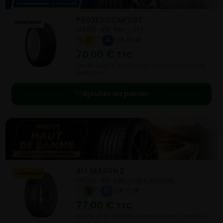
PROXES COMFORT
175/65- R15-88H
ETE
C
A
B 70 dB
70,00
€
TTC
Vendu 22,60 € moins cher que le prix conseillé
de 92,60 €.
Ajouter au panier
ALL SEASON 2
175/65- R15-88H
4 SAISONS
B
C
B 71 dB
77,00
€
TTC
Vendu 30,00 € moins cher que le prix conseillé