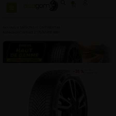
0
Accueil
/
4 SAISONS
/
CONTINENTAL
/
AllSeasonContact 2 175/65R15 88H
−31 %
DU PRIX
CONSEILLÉ