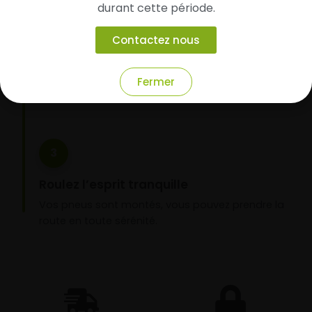
durant cette période.
Faites-les livrer chez vous ou monter en
garage partenaire
Contactez nous
Choisissez votre mode de réception : livraison à
domicile ou montage de vos pneus dans l’un de
Fermer
nos garages partenaires.
3
Roulez l’esprit tranquille
Vos pneus sont montés, vous pouvez prendre la
route en toute sérénité.