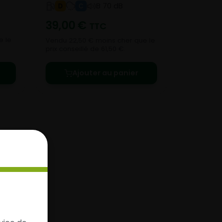
B 70 dB
D
C
39,00
€
TTC
e le
Vendu 22,50 € moins cher que le
prix conseillé de 61,50 €.
Ajouter au panier