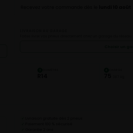
Recevez votre commande dès le
lundi 10 août
LIVRAISON AU GARAGE
Faites livrer vos pneus directement chez un garage du réseau.
Choisir un g
DIAMÈTRE
CHARGE
3
4
R14
75
387 kg
Livraison gratuite dès 2 pneus
✓
Paiement 100 % sécurisé
✓
Garantie 2 ans
✓