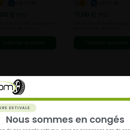
B 70 dB
B 70 dB
D
A
D
B
,00
€
71,00
€
TTC
TTC
u 21,50 € moins cher que le
Vendu 19,50 € moins cher qu
 conseillé de 99,50 €.
prix conseillé de 90,50 €.
Ajouter au panier
Ajouter au panier
chez
Alsagom
URE ESTIVALE
Nous sommes en congés