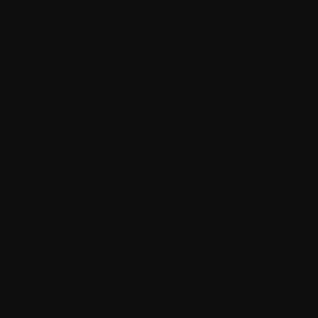
⌄
⌄
⌄