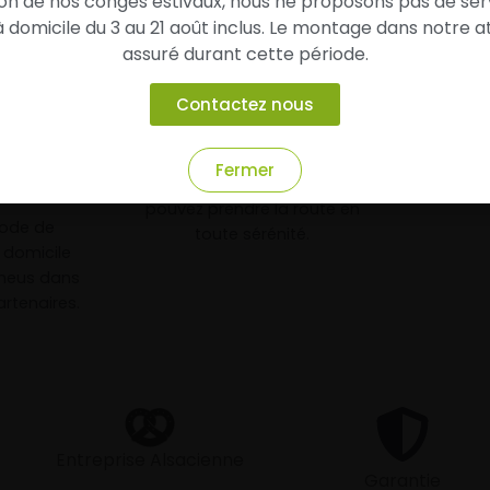
son de nos congés estivaux, nous ne proposons pas de ser
domicile du 3 au 21 août inclus. Le montage dans notre at
assuré durant cette période.
3
Contactez nous
chez vous
Roulez l’esprit tranquille
Fermer
arage
Vos pneus sont montés, vous
e
pouvez prendre la route en
mode de
toute sérénité.
à domicile
neus dans
rtenaires.
Entreprise Alsacienne
Garantie