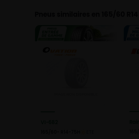
Pneus similaires en 165/60 R14
Rai
VI-682
165
165/60- R14-75H
ETE