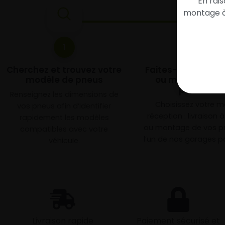
En rai
montage à 
1
2
Cherchez et trouvez votre
Faites-les livrer 
modèle de pneus
ou monter en g
partenair
Renseignez les dimensions de
Choisissez votre 
vos pneus afin d’identifier
réception : livraison 
rapidement les modèles
ou montage de vos p
compatibles avec votre
l’un de nos garages pa
véhicule.
Livraison rapide
Paiement sécurisé et