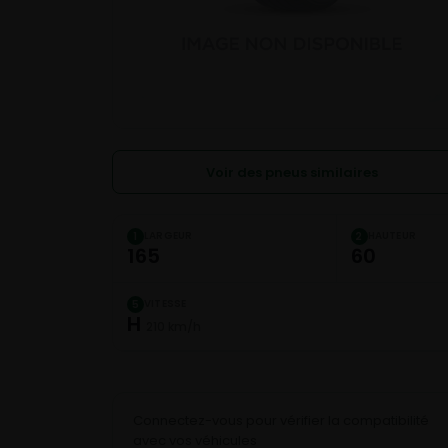
Voir des pneus similaires
LARGEUR
HAUTEUR
1
2
165
60
VITESSE
5
H
210 km/h
Connectez-vous pour vérifier la compatibilité
avec vos véhicules