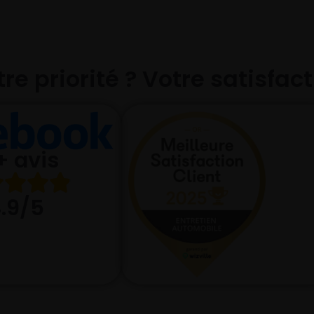
re priorité ? Votre satisfac
+ avis
.9/5