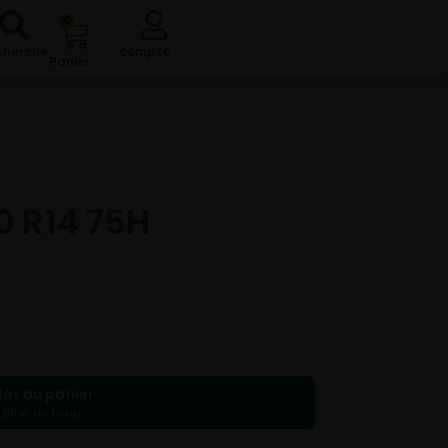
0
cherche
compte
Panier
0 R14 75H
ter au panier
,00 € au total