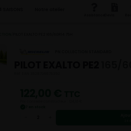
4 SAISONS
Notre atelier
Assistance
Devis
Re
CTION
/
PILOT EXALTO PE2 165/60R14 75H
PN COLLECTION STANDARD
PILOT EXALTO PE2
165/6
Réf. EAN 3528706676390
122,00
€
TTC
Prix conseillé constructeur : 124,10 €
7 en stock
✓
Ajou
−
+
244