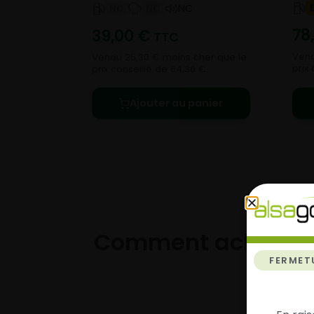
NC
NC
NC
78
39,00
€
TTC
Vend
Vendu 25,30 € moins cher que le
prix
prix conseillé de 64,30 €.
Ajouter au panier
Comment acheter 
FERMET