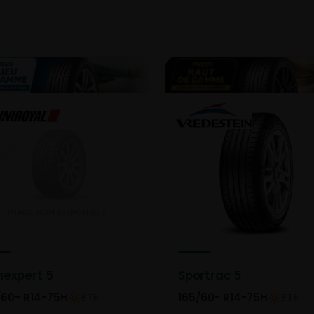
nexpert 5
Sportrac 5
/60- R14-75H
ETE
165/60- R14-75H
ETE