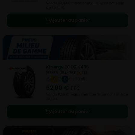
Vendu 23,40 € moins cher que le prix conseillé
de 60,40 €.
Ajouter au panier
Kinergy ECO2 K435
155/65- R14-75T
ETE
C
B
B 70 dB
62,00
€
TTC
Vendu 11,50 € moins cher que le prix conseillé de
73,50 €.
Ajouter au panier