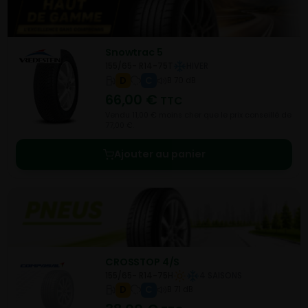
Snowtrac 5
155/65- R14-75T
HIVER
D
C
B 70 dB
66,00
€
TTC
Vendu 11,00 € moins cher que le prix conseillé de
77,00 €.
Ajouter au panier
CROSSTOP 4/S
155/65- R14-75H
4 SAISONS
D
C
B 71 dB