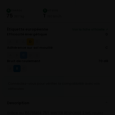
CHARGE
VITESSE
4
5
75
T
387 kg
190 km/h
Étiquette européenne
Voir la fiche officielle ↗
Efficacité énergétique
D
D
A
B
C
E
Adhérence sur sol mouillé
C
C
A
B
D
E
Bruit de roulement
70 dB
B
A
C
Connectez-vous pour vérifier la compatibilité avec vos
véhicules
Description
⌄
Grâce au 155/65R14 75T WINTER RESPONSE 2 MS, roulez