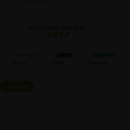
Nos autres marques :
GO
Atturo
EVENT
Federal
Tout voir