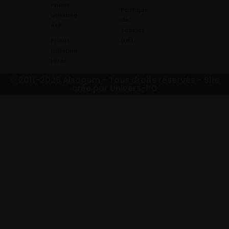
Pneus
Politique
Utilitaire
de
été
cookies
Pneus
(UE)
Utilitaire
Hiver
© 2011-2026 Alsagom - Tous droits réservés -
Site
crée par Univers-PC