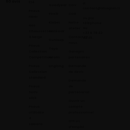
60 avis
Été
à:
Goodyear
CGV
contact@alsagom.fr
Pneus
Pirelli
CGR
Hiver
ou par
Kleber
Notre
téléphone
Nos
au
atelier
Chaussettes
Hankook
+33 6 78 42
à Neige
Contactez
42 45
.
Dunloop
nous
Pneus
Toyo
Collection
Garages
Compétition
Néolin
partenaires
Pneus
Linglong
Demande
Collection
de devis
standard
Demande
Pneus
de
Semi
partenariat
slick
Ouvrir un
Pneus
compte
Utilitaire
professionnel
4
Offres
saisons
d’emploi