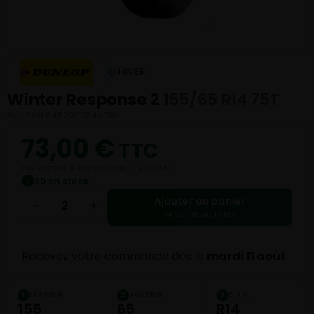
HIVER
Winter Response 2
155/65 R14 75T
Réf. EAN 5452000544780
73,00
€
TTC
Prix conseillé constructeur : 93,00 €
30 en stock
✓
Ajouter au panier
−
+
146,00 € au total
Recevez votre commande dès le
mardi 11 août
LARGEUR
HAUTEUR
DIAM.
1
2
3
155
65
R14