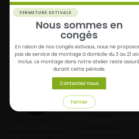
Roulez l’esprit tranquille
Vos pneus sont montés, vous pouvez prendre la
FERMETURE ESTIVALE
route en toute sérénité.
Nous sommes en
congés
En raison de nos congés estivaux, nous ne proposo
pas de service de montage à domicile du 3 au 21 ao
inclus. Le montage dans notre atelier reste assur
Livraison rapide
Paiement sécurisé et
durant cette période.
modulaire
Livraison/Retrait en 24-
Contactez nous
48h dans toute la france
Paiement par CB
Fermer
Garantie
Entreprise Alsacienne
2 ans de garantie sur tous
Notre atelier est installé à
les produits neufs
Dangolsheim