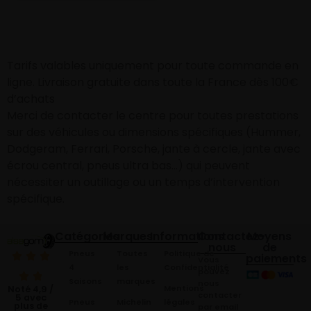
Tarifs valables uniquement pour toute commande en
ligne. Livraison gratuite dans toute la France dès 100€
d’achats
Merci de contacter le centre pour toutes prestations
sur des véhicules ou dimensions spécifiques (Hummer,
Dodgeram, Ferrari, Porsche, jante à cercle, jante avec
écrou central, pneus ultra bas…) qui peuvent
nécessiter un outillage ou un temps d’intervention
spécifique.
Catégories
Marques
Informations
Contactez-
Moyens
nous
de
Pneus
Toutes
Politique de
paiements
Vous
4
les
Confidentialité
pouvez
Saisons
marques
nous
Mentions
Noté 4,9 /
contacter
5 avec
Pneus
Michelin
légales
plus de
par email