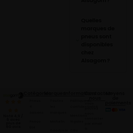
Alsagom ?
Quelles
marques de
pneus sont
disponibles
chez
Alsagom ?
Catégories
Marques
Informations
Contactez-
Moyens
nous
de
Pneus
Toutes
Politique de
paiements
Vous
4
les
Confidentialité
pouvez
Saisons
marques
nous
Mentions
Noté 4,9 /
contacter
5 avec
Pneus
Michelin
légales
plus de
par email
60 avis
Été
à:
Goodyear
CGV