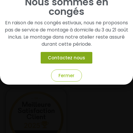
Nous sommes en
congés
En raison de nos congés estivaux, nous ne proposons
pas de service de montage à domicile du 3 au 21 août
inclus. Le montage dans notre atelier reste assuré
Notre priorité ? Votre satisfaction
durant cette période.
Contactez nous
10+ avis
60+ avis
Fermer
4.9/5
4.9/5