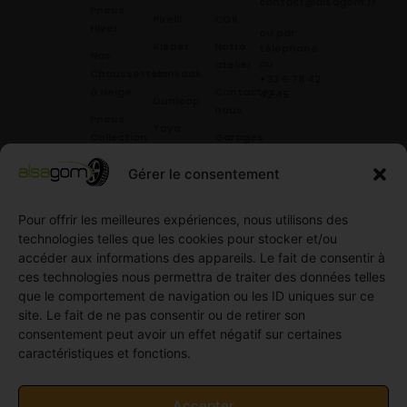
contact@alsagom.fr
Pneus
Pirelli
CGR
Hiver
ou par
Kleber
Notre
téléphone
Nos
au
atelier
Chaussettes
Hankook
+33 6 78 42
à Neige
Contactez
42 45
.
Dunloop
nous
Pneus
Toyo
Collection
Garages
Compétition
Néolin
partenaires
Gérer le consentement
Pneus
Linglong
Demande
Collection
de devis
Pour offrir les meilleures expériences, nous utilisons des
standard
Demande
technologies telles que les cookies pour stocker et/ou
Pneus
de
accéder aux informations des appareils. Le fait de consentir à
Semi
partenariat
ces technologies nous permettra de traiter des données telles
slick
Ouvrir un
que le comportement de navigation ou les ID uniques sur ce
Pneus
compte
site. Le fait de ne pas consentir ou de retirer son
Utilitaire
professionnel
consentement peut avoir un effet négatif sur certaines
4
caractéristiques et fonctions.
Offres
saisons
d’emploi
Pneus
Politique
Accepter