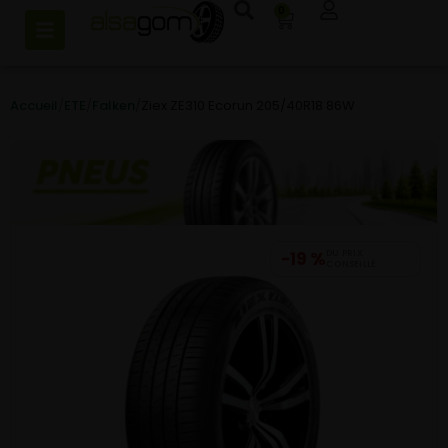
0
Accueil
/
ETE
/
Falken
/
Ziex ZE310 Ecorun 205/40R18 86W
−19 %
DU PRIX
CONSEILLÉ