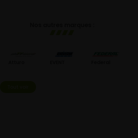
Nos autres marques :
GOL
Atturo
EVENT
Federal
Tout voir