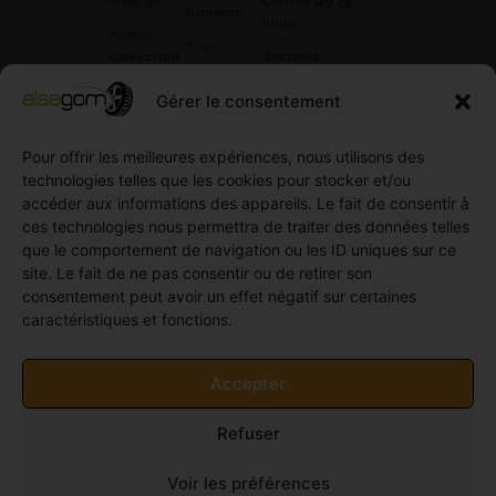
à Neige
Contactez
42 45
.
Dunloop
nous
Pneus
Toyo
Collection
Garages
Compétition
Néolin
partenaires
Gérer le consentement
Pneus
Linglong
Demande
Collection
de devis
standard
Pour offrir les meilleures expériences, nous utilisons des
Demande
technologies telles que les cookies pour stocker et/ou
Pneus
de
accéder aux informations des appareils. Le fait de consentir à
Semi
partenariat
ces technologies nous permettra de traiter des données telles
slick
Ouvrir un
que le comportement de navigation ou les ID uniques sur ce
Pneus
compte
site. Le fait de ne pas consentir ou de retirer son
Utilitaire
professionnel
consentement peut avoir un effet négatif sur certaines
4
caractéristiques et fonctions.
Offres
saisons
d’emploi
Pneus
Politique
Accepter
Utilitaire
de
été
cookies
Refuser
Pneus
(UE)
Utilitaire
Voir les préférences
Hiver