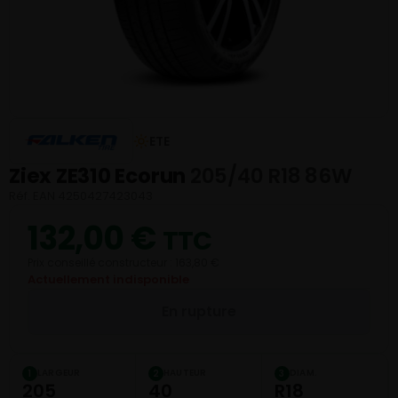
ETE
Ziex ZE310 Ecorun
205/40 R18 86W
Réf. EAN 4250427423043
132,00
€
TTC
Prix conseillé constructeur : 163,80 €
Actuellement indisponible
En rupture
LARGEUR
HAUTEUR
DIAM.
1
2
3
205
40
R18