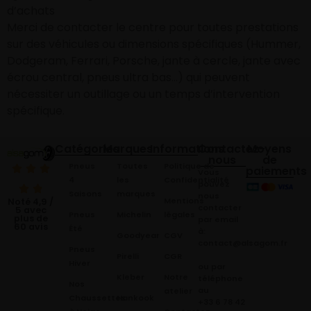
d’achats
Merci de contacter le centre pour toutes prestations
sur des véhicules ou dimensions spécifiques (Hummer,
Dodgeram, Ferrari, Porsche, jante à cercle, jante avec
écrou central, pneus ultra bas…) qui peuvent
nécessiter un outillage ou un temps d’intervention
spécifique.
Catégories
Marques
Informations
Contactez-
Moyens
nous
de
Pneus
Toutes
Politique de
paiements
Vous
4
les
Confidentialité
pouvez
Saisons
marques
nous
Mentions
Noté 4,9 /
contacter
5 avec
Pneus
Michelin
légales
plus de
par email
60 avis
Été
à:
Goodyear
CGV
contact@alsagom.fr
Pneus
Pirelli
CGR
Hiver
ou par
Kleber
Notre
téléphone
Nos
au
atelier
Chaussettes
Hankook
+33 6 78 42