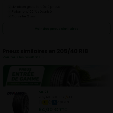
Livraison gratuite dès 2 pneus
✓
Paiement 100 % sécurisé
✓
Garantie 2 ans
✓
Voir des pneus similaires
Pneus similaires en 205/40 R18
Voir tous les résultats →
MU71
205/40- R18-86Y
ETE
C
A
B 71 dB
64,00
€
TTC