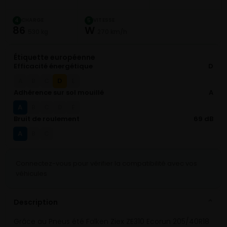
CHARGE
VITESSE
4
5
86
W
530 kg
270 km/h
Étiquette européenne
Efficacité énergétique
D
D
A
B
C
E
Adhérence sur sol mouillé
A
A
B
C
D
E
Bruit de roulement
69 dB
A
B
C
Connectez-vous pour vérifier la compatibilité avec vos
véhicules
Description
⌄
Grâce au Pneus été Falken Ziex ZE310 Ecorun 205/40R18