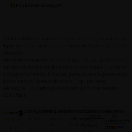
Facebook Alsagom
Tarifs valables uniquement pour toute commande en
ligne. Livraison gratuite dans toute la France dès 100€
d’achats
Merci de contacter le centre pour toutes prestations
sur des véhicules ou dimensions spécifiques (Hummer,
Dodgeram, Ferrari, Porsche, jante à cercle, jante avec
écrou central, pneus ultra bas…) qui peuvent
nécessiter un outillage ou un temps d’intervention
spécifique.
Catégories
Marques
Informations
Contactez-
Moyens
nous
de
Pneus
Toutes
Politique de
paiements
Vous
4
les
Confidentialité
pouvez
Saisons
marques
nous