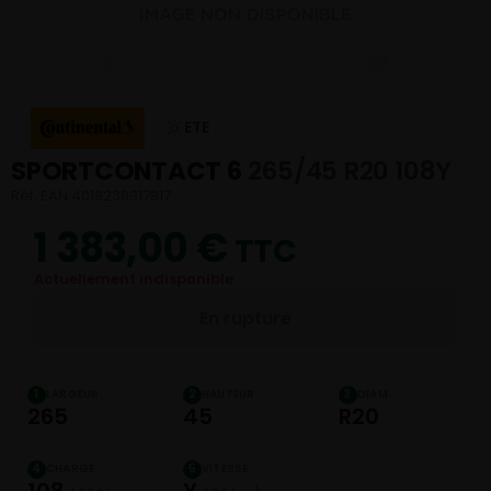
ETE
SPORTCONTACT 6
265/45 R20 108Y
Réf. EAN 4019238317817
1 383,00
€
TTC
Actuellement indisponible
En rupture
LARGEUR
HAUTEUR
DIAM.
1
2
3
265
45
R20
CHARGE
VITESSE
4
5
108
Y