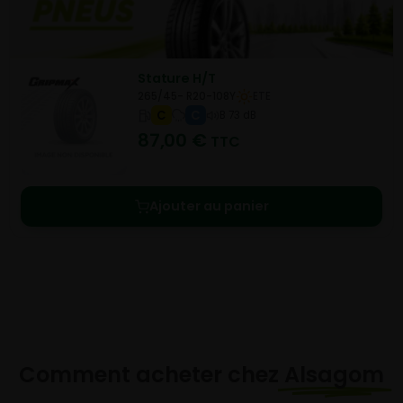
Stature H/T
265/45- R20-108Y
ETE
C
C
B 73 dB
87,00
€
TTC
Ajouter au panier
Comment acheter chez
Alsagom