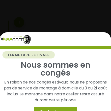
1
Cherchez et trouvez votre modèle de
pneus
Renseignez les dimensions de vos pneus afin
d’identifier rapidement les modèles compatibles
FERMETURE ESTIVALE
avec votre véhicule.
Nous sommes en
congés
2
En raison de nos congés estivaux, nous ne proposons
pas de service de montage à domicile du 3 au 21 août
Faites-les livrer chez vous ou monter en
inclus. Le montage dans notre atelier reste assuré
garage partenaire
durant cette période.
Choisissez votre mode de réception : livraison à
domicile ou montage de vos pneus dans l’un de