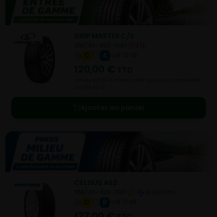
GRIP MASTER C/S
265/45- R20-108Y
ETE
C
A
B 73 dB
120,00
€
TTC
Vendu 68,90 € moins cher que le prix conseillé
de 188,90 €.
Ajouter au panier
CELSIUS AS2
265/45- R20-108Y
4 SAISONS
C
B
B 72 dB
177,00
€
TTC