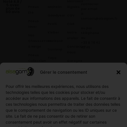
Mentions
Noté 4,9 /
contacter
5 avec
Pneus
Michelin
légales
plus de
par email
60 avis
Été
à:
Goodyear
CGV
contact@alsagom.fr
Pneus
Pirelli
CGR
Hiver
ou par
Kleber
Notre
téléphone
Nos
au
atelier
Chaussettes
Hankook
+33 6 78 42
à Neige
Contactez
42 45
.
Dunloop
nous
Pneus
Toyo
Collection
Garages
Compétition
Néolin
partenaires
Gérer le consentement
Pneus
Linglong
Demande
Collection
de devis
standard
Pour offrir les meilleures expériences, nous utilisons des
Demande
technologies telles que les cookies pour stocker et/ou
Pneus
de
accéder aux informations des appareils. Le fait de consentir à
Semi
partenariat
ces technologies nous permettra de traiter des données telles
slick
Ouvrir un
que le comportement de navigation ou les ID uniques sur ce
Pneus
compte
site. Le fait de ne pas consentir ou de retirer son
Utilitaire
professionnel
consentement peut avoir un effet négatif sur certaines
4