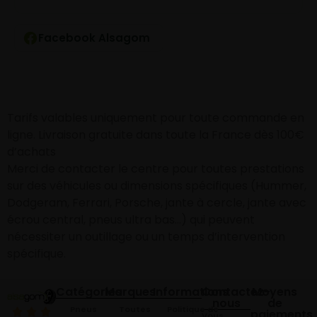
Facebook Alsagom
Tarifs valables uniquement pour toute commande en
ligne. Livraison gratuite dans toute la France dès 100€
d’achats
Merci de contacter le centre pour toutes prestations
sur des véhicules ou dimensions spécifiques (Hummer,
Dodgeram, Ferrari, Porsche, jante à cercle, jante avec
écrou central, pneus ultra bas…) qui peuvent
nécessiter un outillage ou un temps d’intervention
spécifique.
Catégories
Marques
Informations
Contactez-
Moyens
nous
de
Pneus
Toutes
Politique de
paiements
Vous