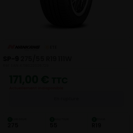
ETE
SP-9
275/55 R19 111W
Réf. EAN 4718022026729
171,00
€
TTC
Actuellement indisponible
En rupture
LARGEUR
HAUTEUR
DIAM.
1
2
3
275
55
R19