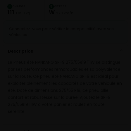
CHARGE
VITESSE
4
5
111
W
1 090 kg
270 km/h
Connectez-vous pour vérifier la compatibilité avec vos
véhicules
Description
⌄
Le Pneus été NANKANG SP-9 275/55R19 111W se distingue
par ses performances remarquables et sa polyvalence
sur la route. Ce pneu été NANKANG SP-9 est idéal pour
exploiter pleinement les capacités de votre véhicule en
été. Doté de dimensions 275/55 R19, ce pneu allie
confort et robustesse sur la durée. Ajoutez le SP-9
275/55R19 111W à votre panier et roulez en toute
sérénité.