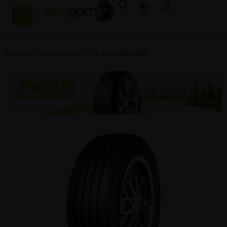
0
Accueil
/
ETE
/
NANKANG
/
SP-9 275/55R19 111W