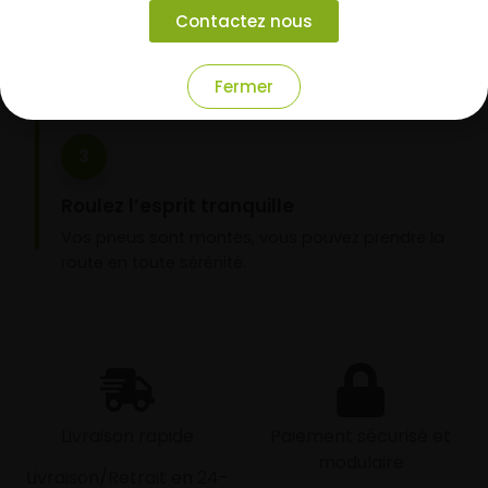
Choisissez votre mode de réception : livraison à
Contactez nous
domicile ou montage de vos pneus dans l’un de
nos garages partenaires.
Fermer
3
Roulez l’esprit tranquille
Vos pneus sont montés, vous pouvez prendre la
route en toute sérénité.
Livraison rapide
Paiement sécurisé et
modulaire
Livraison/Retrait en 24-