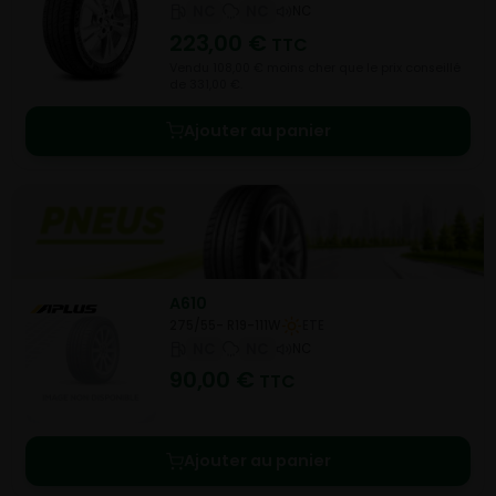
NC
NC
NC
223,00
€
TTC
Vendu 108,00 € moins cher que le prix conseillé
de 331,00 €.
Ajouter au panier
A610
275/55- R19-111W
ETE
NC
NC
NC
90,00
€
TTC
Ajouter au panier