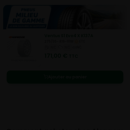
Ventus S1 Evo4 X K137A
275/55- R19-111W
ETE
NC
NC
NC
171,00
€
TTC
Ajouter au panier