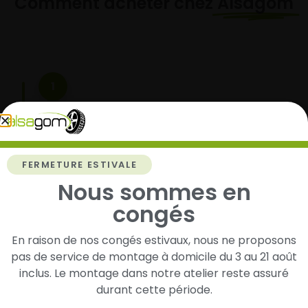
Comment acheter chez
Alsagom
1
Cherchez et trouvez votre modèle de
pneus
Renseignez les dimensions de vos pneus afin
FERMETURE ESTIVALE
d’identifier rapidement les modèles compatibles
avec votre véhicule.
Nous sommes en
congés
En raison de nos congés estivaux, nous ne proposons
2
pas de service de montage à domicile du 3 au 21 août
inclus. Le montage dans notre atelier reste assuré
Faites-les livrer chez vous ou monter en
durant cette période.
garage partenaire