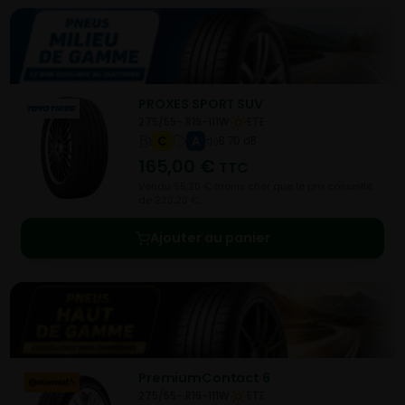
PROXES SPORT SUV
275/55- R19-111W
ETE
C
A
B 70 dB
165,00
€
TTC
Vendu 55,20 € moins cher que le prix conseillé
de 220,20 €.
Ajouter au panier
PremiumContact 6
275/55- R19-111W
ETE