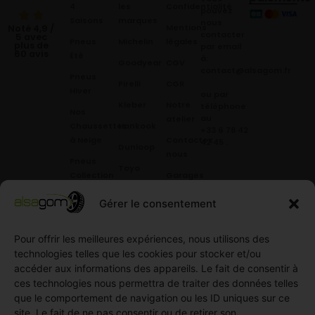
4
les
Confidentialité
pouvez
Saisons
marques
nous
Mentions
Noté 4,9 /
contacter
5 avec
Pneus
Michelin
légales
plus de
par email
60 avis
Été
à:
Goodyear
CGV
contact@alsagom.fr
Pneus
Pirelli
CGR
Hiver
ou par
Kleber
Notre
téléphone
Nos
au
atelier
Chaussettes
Hankook
+33 6 78 42
à Neige
Contactez
42 45
.
Dunloop
nous
Pneus
Toyo
Collection
Garages
Compétition
Néolin
partenaires
Gérer le consentement
Pneus
Linglong
Demande
Collection
de devis
Pour offrir les meilleures expériences, nous utilisons des
standard
Demande
technologies telles que les cookies pour stocker et/ou
Pneus
de
accéder aux informations des appareils. Le fait de consentir à
Semi
partenariat
ces technologies nous permettra de traiter des données telles
slick
Ouvrir un
que le comportement de navigation ou les ID uniques sur ce
Pneus
compte
site. Le fait de ne pas consentir ou de retirer son