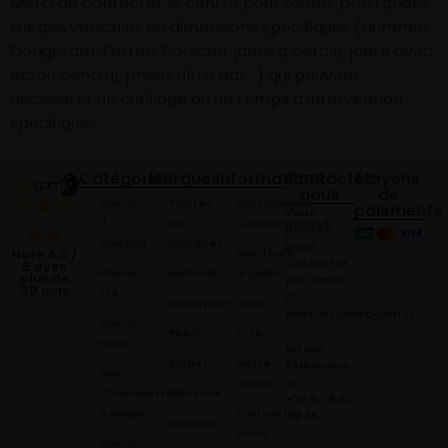
Merci de contacter le centre pour toutes prestations
sur des véhicules ou dimensions spécifiques (Hummer,
Dodgeram, Ferrari, Porsche, jante à cercle, jante avec
écrou central, pneus ultra bas…) qui peuvent
nécessiter un outillage ou un temps d’intervention
spécifique.
Catégories
Marques
Informations
Contactez-
Moyens
nous
de
Pneus
Toutes
Politique de
paiements
Vous
4
les
Confidentialité
pouvez
Saisons
marques
nous
Mentions
Noté 4,9 /
contacter
5 avec
Pneus
Michelin
légales
plus de
par email
60 avis
Été
à:
Goodyear
CGV
contact@alsagom.fr
Pneus
Pirelli
CGR
Hiver
ou par
Kleber
Notre
téléphone
Nos
au
atelier
Chaussettes
Hankook
+33 6 78 42
à Neige
Contactez
42 45
.
Dunloop
nous
Pneus