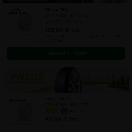
Ultrac PRO
275/45- R20-110Y
ETE
NC
NC
NC
192,00
€
TTC
Vendu 75,00 € moins cher que le prix conseillé
de 267,00 €.
Ajouter au panier
Stature H/T
275/45- R20-110Y
ETE
C
C
B 73 dB
87,00
€
TTC