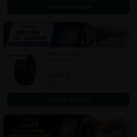
Ajouter au panier
PROXES SPORT 2
275/45- R20-110Y
ETE
NC
NC
NC
171,00
€
TTC
Vendu 56,70 € moins cher que le prix conseillé
de 227,70 €.
Ajouter au panier