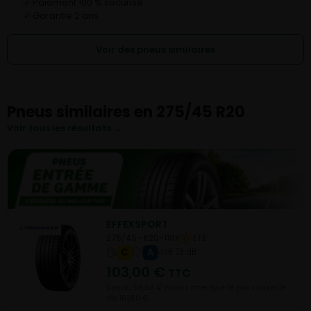
Paiement 100 % sécurisé
✓
Garantie 2 ans
✓
Voir des pneus similaires
Pneus similaires en 275/45 R20
Voir tous les résultats →
EFFEXSPORT
275/45- R20-110Y
ETE
C
A
B 73 dB
103,00
€
TTC
Vendu 58,60 € moins cher que le prix conseillé
de 161,60 €.