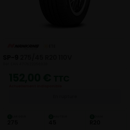
ETE
SP-9
275/45 R20 110V
Réf. EAN 4717622056938
152,00
€
TTC
Actuellement indisponible
En rupture
LARGEUR
HAUTEUR
DIAM.
1
2
3
275
45
R20