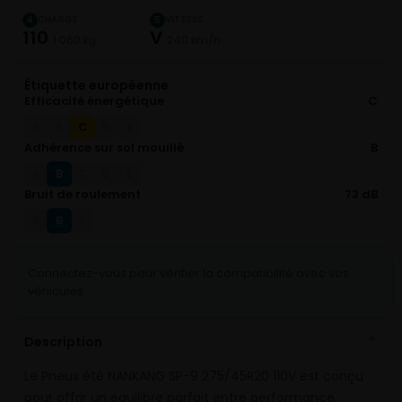
CHARGE
VITESSE
4
5
110
V
1 060 kg
240 km/h
Étiquette européenne
Efficacité énergétique
C
C
A
B
D
E
Adhérence sur sol mouillé
B
B
A
C
D
E
Bruit de roulement
73 dB
B
A
C
Connectez-vous pour vérifier la compatibilité avec vos
véhicules
Description
⌄
Le Pneus été NANKANG SP-9 275/45R20 110V est conçu
pour offrir un équilibre parfait entre performance,