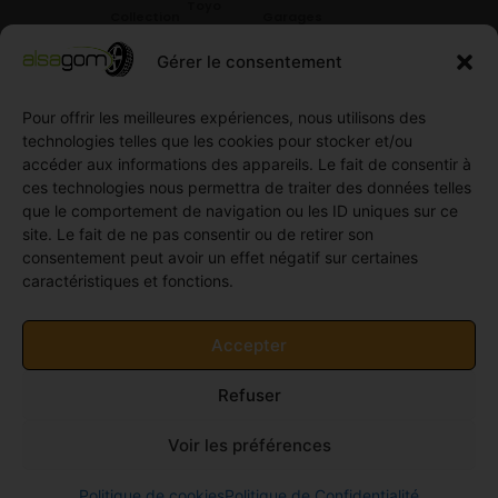
Toyo
Collection
Garages
Compétition
Néolin
partenaires
Gérer le consentement
Pneus
Linglong
Demande
Collection
de devis
standard
Pour offrir les meilleures expériences, nous utilisons des
Demande
technologies telles que les cookies pour stocker et/ou
Pneus
de
accéder aux informations des appareils. Le fait de consentir à
Semi
partenariat
ces technologies nous permettra de traiter des données telles
slick
Ouvrir un
que le comportement de navigation ou les ID uniques sur ce
Pneus
compte
site. Le fait de ne pas consentir ou de retirer son
Utilitaire
professionnel
consentement peut avoir un effet négatif sur certaines
4
caractéristiques et fonctions.
Offres
saisons
d’emploi
Pneus
Politique
Accepter
Utilitaire
de
été
cookies
Refuser
Pneus
(UE)
Utilitaire
Voir les préférences
Hiver
© 2011-2026 Alsagom - Tous droits réservés -
Site
Politique de cookies
Politique de Confidentialité