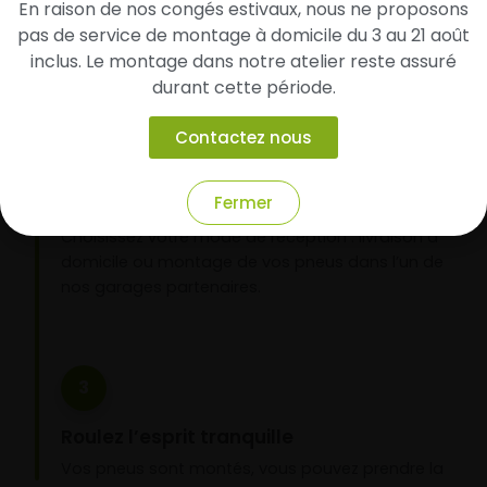
En raison de nos congés estivaux, nous ne proposons
d’identifier rapidement les modèles compatibles
pas de service de montage à domicile du 3 au 21 août
avec votre véhicule.
inclus. Le montage dans notre atelier reste assuré
durant cette période.
2
Contactez nous
Faites-les livrer chez vous ou monter en
Fermer
garage partenaire
Choisissez votre mode de réception : livraison à
domicile ou montage de vos pneus dans l’un de
nos garages partenaires.
3
Roulez l’esprit tranquille
Vos pneus sont montés, vous pouvez prendre la