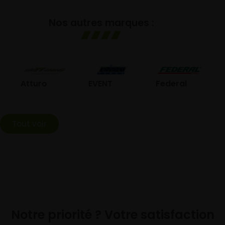
Nos autres marques :
GO
Atturo
EVENT
Federal
Tout voir
Notre priorité ? Votre satisfaction