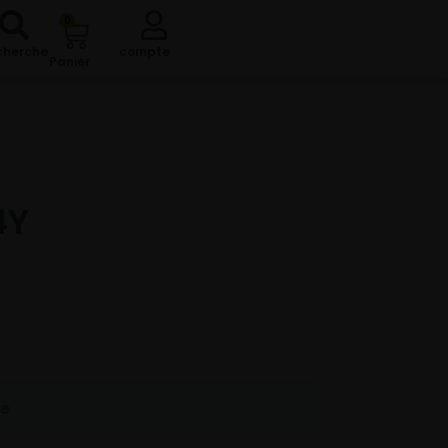
0
cherche
compte
Panier
4Y
re