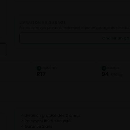
LIVRAISON AU GARAGE
Faites livrer vos pneus directement chez un garage du réseau.
Choisir un g
DIAMÈTRE
CHARGE
3
4
R17
94
670 kg
Livraison gratuite dès 2 pneus
✓
Paiement 100 % sécurisé
✓
Garantie 2 ans
✓