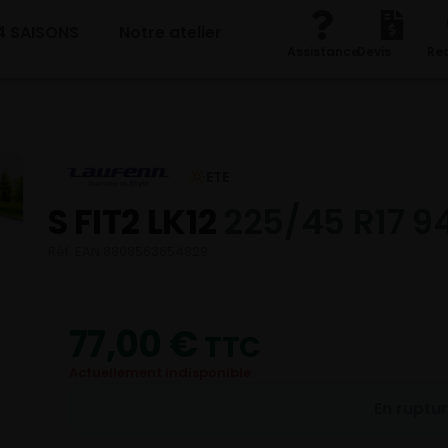
4 SAISONS
Notre atelier
Assistance
Devis
Re
ETE
S FIT2 LK12
225/45 R17 9
Réf. EAN 8808563654829
77,00
€
TTC
Actuellement indisponible
En ruptu