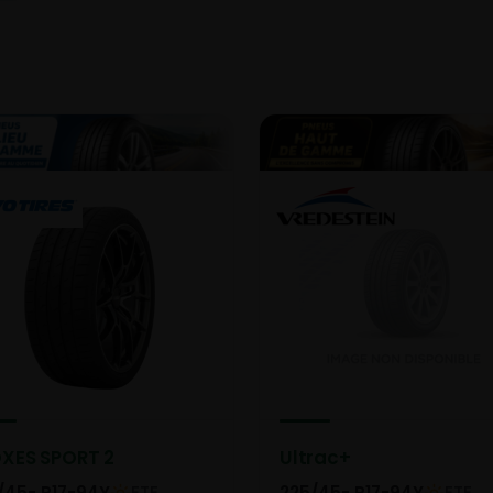
XES SPORT 2
Ultrac+
/45- R17-94Y
ETE
225/45- R17-94Y
ETE