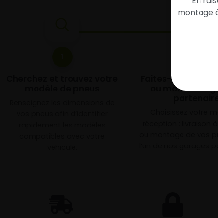
En rai
montage à 
1
2
Cherchez et trouvez votre
Faites-les livrer 
modèle de pneus
ou monter en g
partenair
Renseignez les dimensions de
Choisissez votre 
vos pneus afin d’identifier
réception : livraison 
rapidement les modèles
ou montage de vos p
compatibles avec votre
l’un de nos garages pa
véhicule.