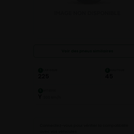
Voir des pneus similaires
LARGEUR
HAUTEUR
1
2
225
45
VITESSE
5
Y
300 km/h
Connectez-vous pour vérifier la compatibilité
avec vos véhicules