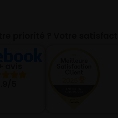
re priorité ? Votre satisfac
+ avis
.9/5