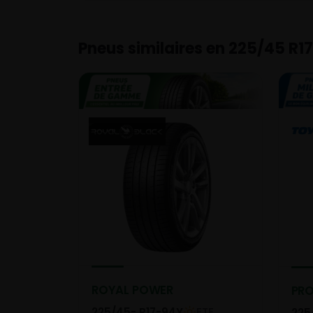
Pneus similaires en 225/45 R17
ROYAL POWER
PRO
225/45- R17-94Y
ETE
225