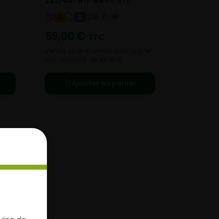
225/45- R17-94Y
ETE
B 71 dB
D
C
59,00
€
TTC
Vendu 29,10 € moins cher que le
prix conseillé de 88,10 €.
Ajouter au panier