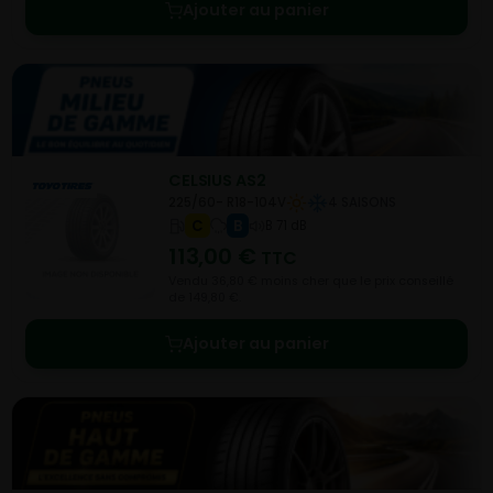
Ajouter au panier
CELSIUS AS2
225/60- R18-104V
4 SAISONS
C
B
B 71 dB
113,00
€
TTC
Vendu 36,80 € moins cher que le prix conseillé
de 149,80 €.
Ajouter au panier