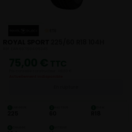
ETE
ROYAL SPORT
225/60 R18 104H
Réf. EAN 6971594106345
75,00
€
TTC
Prix conseillé constructeur : 118,50 €
Actuellement indisponible
En rupture
LARGEUR
HAUTEUR
DIAM.
1
2
3
225
60
R18
CHARGE
VITESSE
4
5