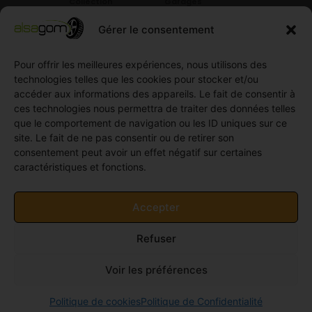
Collection
Garages
Compétition
Néolin
partenaires
Gérer le consentement
Pneus
Linglong
Demande
Collection
de devis
standard
Pour offrir les meilleures expériences, nous utilisons des
Demande
technologies telles que les cookies pour stocker et/ou
Pneus
de
accéder aux informations des appareils. Le fait de consentir à
Semi
partenariat
ces technologies nous permettra de traiter des données telles
slick
Ouvrir un
que le comportement de navigation ou les ID uniques sur ce
Pneus
compte
site. Le fait de ne pas consentir ou de retirer son
Utilitaire
professionnel
consentement peut avoir un effet négatif sur certaines
4
caractéristiques et fonctions.
Offres
saisons
d’emploi
Pneus
Politique
Accepter
Utilitaire
de
été
cookies
Refuser
Pneus
(UE)
Utilitaire
Voir les préférences
Hiver
© 2011-2026 Alsagom - Tous droits réservés -
Site
Politique de cookies
Politique de Confidentialité
crée par Univers-PC