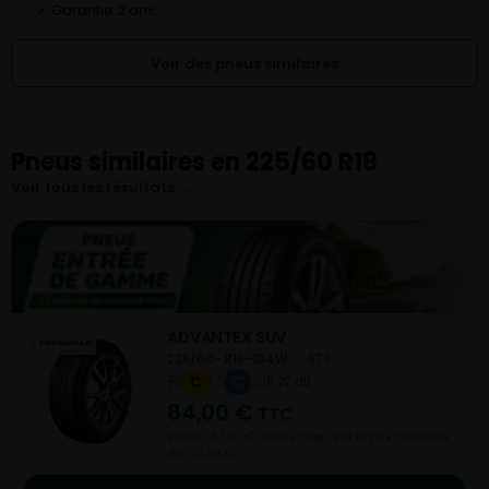
Garantie 2 ans
✓
Voir des pneus similaires
Pneus similaires en 225/60 R18
Voir tous les résultats →
ADVANTEX SUV
225/60- R18-104W
ETE
C
C
B 72 dB
84,00
€
TTC
Vendu 47,30 € moins cher que le prix conseillé
de 131,30 €.