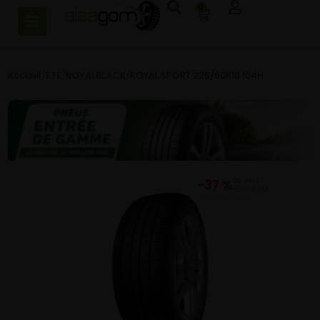
0
Accueil
/
ETE
/
ROYALBLACK
/
ROYAL SPORT 225/60R18 104H
−37 %
DU PRIX
CONSEILLÉ