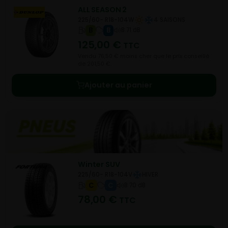
ALL SEASON 2
225/60- R18-104W
4 SAISONS
B
B
B 71 dB
125,00
€
TTC
Vendu 76,50 € moins cher que le prix conseillé
de 201,50 €.
Ajouter au panier
Winter SUV
225/60- R18-104V
HIVER
C
C
B 70 dB
78,00
€
TTC