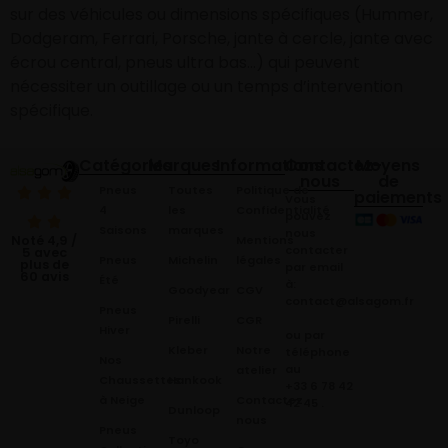
sur des véhicules ou dimensions spécifiques (Hummer,
Dodgeram, Ferrari, Porsche, jante à cercle, jante avec
écrou central, pneus ultra bas…) qui peuvent
nécessiter un outillage ou un temps d’intervention
spécifique.
Catégories
Marques
Informations
Contactez-
Moyens
nous
de
Pneus
Toutes
Politique de
paiements
Vous
4
les
Confidentialité
pouvez
Saisons
marques
nous
Mentions
Noté 4,9 /
contacter
5 avec
Pneus
Michelin
légales
plus de
par email
60 avis
Été
à:
Goodyear
CGV
contact@alsagom.fr
Pneus
Pirelli
CGR
Hiver
ou par
Kleber
Notre
téléphone
Nos
au
atelier
Chaussettes
Hankook
+33 6 78 42
à Neige
Contactez
42 45
.
Dunloop
nous
Pneus
Toyo