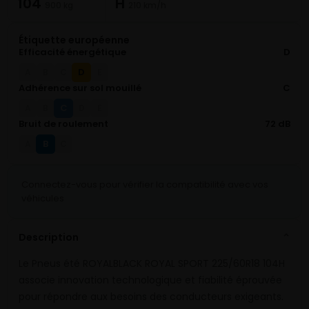
104
H
900 kg
210 km/h
Étiquette européenne
Efficacité énergétique
D
D
A
B
C
E
Adhérence sur sol mouillé
C
C
A
B
D
E
Bruit de roulement
72 dB
B
A
C
Connectez-vous pour vérifier la compatibilité avec vos
véhicules
Description
⌄
Le Pneus été ROYALBLACK ROYAL SPORT 225/60R18 104H
associe innovation technologique et fiabilité éprouvée
pour répondre aux besoins des conducteurs exigeants.