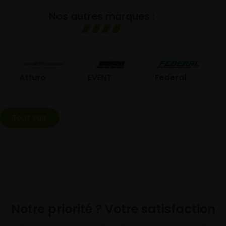
Nos autres marques :
GO
Atturo
EVENT
Federal
Tout voir
Notre priorité ? Votre satisfaction