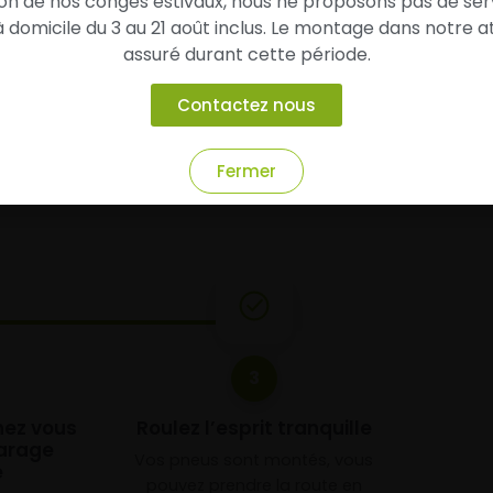
son de nos congés estivaux, nous ne proposons pas de ser
domicile du 3 au 21 août inclus. Le montage dans notre at
assuré durant cette période.
Contactez nous
chez
Alsagom
Fermer
3
chez vous
Roulez l’esprit tranquille
arage
Vos pneus sont montés, vous
e
pouvez prendre la route en