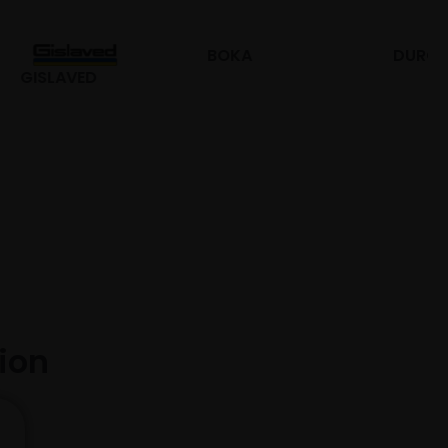
BOKA
DURO
tion