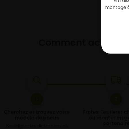
En rai
montage à 
Comment acheter 
1
2
Cherchez et trouvez votre
Faites-les livrer 
modèle de pneus
ou monter en g
partenair
Renseignez les dimensions de