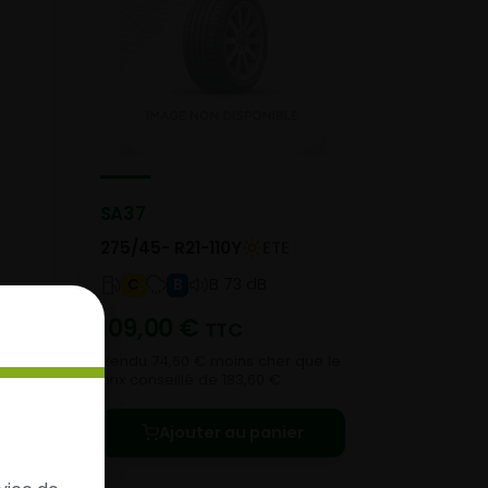
SA37
275/45- R21-110Y
ETE
B 73 dB
C
B
109,00
€
TTC
e le
Vendu 74,60 € moins cher que le
prix conseillé de 183,60 €.
Ajouter au panier