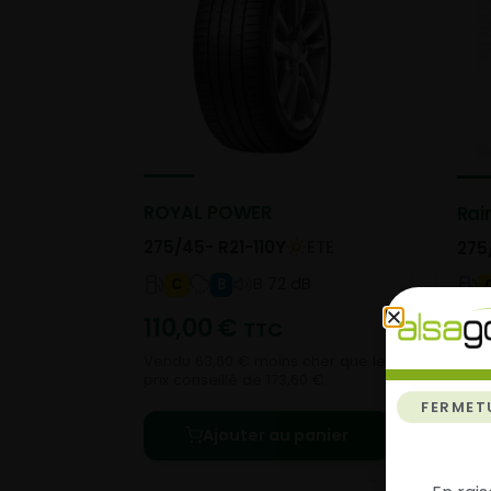
ROYAL POWER
Rai
275/45- R21-110Y
ETE
275
B 72 dB
C
B
110,00
€
19
TTC
Vendu 63,60 € moins cher que le
Vend
prix conseillé de 173,60 €.
prix
FERMET
Ajouter au panier