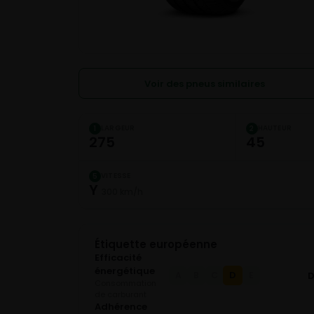
Voir des pneus similaires
LARGEUR
HAUTEUR
1
2
275
45
VITESSE
5
Y
300 km/h
Étiquette européenne
Efficacité
énergétique
D
A
B
C
E
Consommation
de carburant
Adhérence