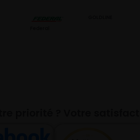
GOLDLINE
GISLAVED
eral
re priorité ? Votre satisfac