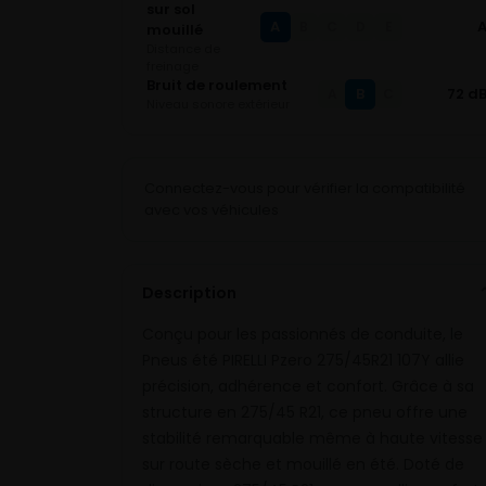
sur sol
A
B
C
D
E
mouillé
Distance de
freinage
Bruit de roulement
B
72 d
A
C
Niveau sonore extérieur
Connectez-vous pour vérifier la compatibilité
avec vos véhicules
Description
Conçu pour les passionnés de conduite, le
Pneus été PIRELLI Pzero 275/45R21 107Y allie
précision, adhérence et confort. Grâce à sa
structure en 275/45 R21, ce pneu offre une
stabilité remarquable même à haute vitesse
sur route sèche et mouillé en été. Doté de