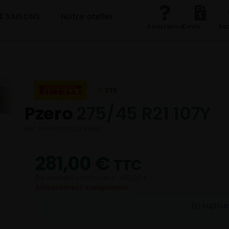
4 SAISONS
Notre atelier
Assistance
Devis
Re
ETE
Pzero
275/45 R21 107Y
Réf. EAN 8019227241563
281,00
€
TTC
Prix conseillé constructeur : 455,00 €
Actuellement indisponible
En ruptu