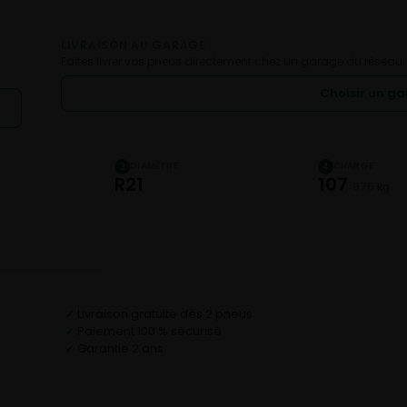
LIVRAISON AU GARAGE
Faites livrer vos pneus directement chez un garage du réseau.
Choisir un g
DIAMÈTRE
CHARGE
3
4
R21
107
975 kg
Livraison gratuite dès 2 pneus
✓
Paiement 100 % sécurisé
✓
Garantie 2 ans
✓
D