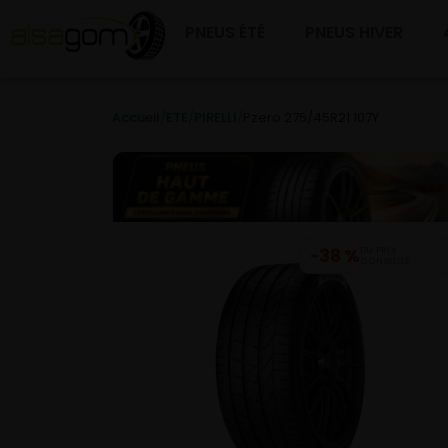
PNEUS ÉTÉ
PNEUS HIVER
Accueil
/
ETE
/
PIRELLI
/
Pzero 275/45R21 107Y
−38 %
DU PRIX
CONSEILLÉ