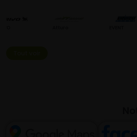
Atturo
EVENT
Fed
Tout voir
Not