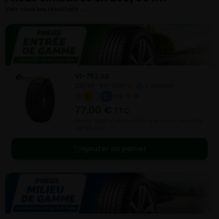
Voir tous les résultats →
VI-782 AS
235/55- R17-103V
4 SAISONS
C
C
B 72 dB
77,00
€
TTC
Vendu 43,30 € moins cher que le prix conseillé
de 120,30 €.
Ajouter au panier