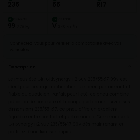
235
55
R17
CHARGE
VITESSE
4
5
99
V
775 kg
240 km/h
Connectez-vous pour vérifier la compatibilité avec vos
véhicules
Description
⌄
Le Pneus été Giti GitiSynergy H2 SUV 235/55R17 99V est
idéal pour ceux qui recherchent un pneu performant et
fiable au quotidien. Parfait pour l’été, ce pneu combine
précision de conduite et freinage performant. Avec ses
dimensions 235/55 R17, ce pneu offre un excellent
équilibre entre confort et performance. Commandez le
GitiSynergy H2 SUV 235/55R17 99V dès maintenant et
profitez d’une livraison rapide.