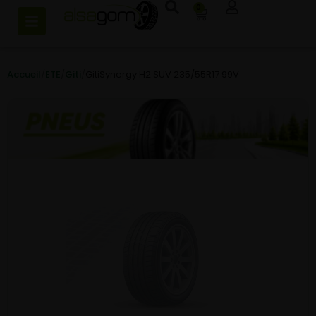
0
Accueil
/
ETE
/
Giti
/
GitiSynergy H2 SUV 235/55R17 99V