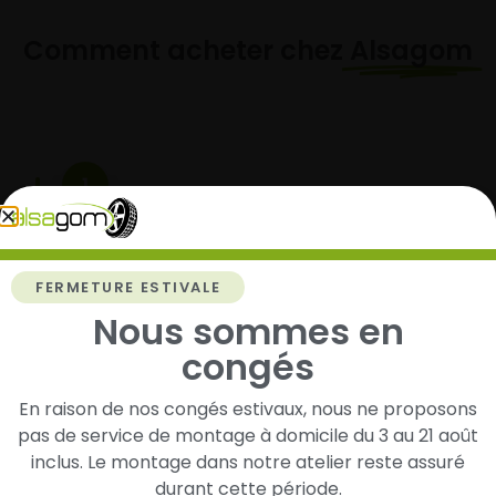
Comment acheter chez
Alsagom
1
Cherchez et trouvez votre modèle de
pneus
FERMETURE ESTIVALE
Renseignez les dimensions de vos pneus afin
d’identifier rapidement les modèles compatibles
Nous sommes en
avec votre véhicule.
congés
En raison de nos congés estivaux, nous ne proposons
pas de service de montage à domicile du 3 au 21 août
2
inclus. Le montage dans notre atelier reste assuré
durant cette période.
Faites-les livrer chez vous ou monter en