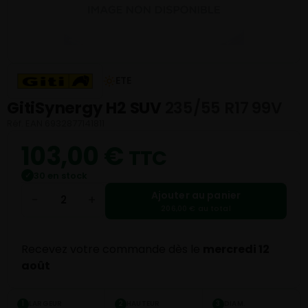
ETE
GitiSynergy H2 SUV
235/55 R17 99V
Réf. EAN 6932877141811
103,00
€
TTC
30 en stock
✓
Ajouter au panier
−
+
206,00 € au total
Recevez votre commande dès le
mercredi 12
août
LARGEUR
HAUTEUR
DIAM.
1
2
3