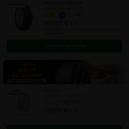
PROXES COMFORT
235/55- R17-99V
ETE
C
A
B 71 dB
105,00
€
TTC
Vendu 35,00 € moins cher que le prix conseillé
de 140,00 €.
Ajouter au panier
Ultrac+
235/55- R17-103Y
ETE
NC
NC
NC
123,00
€
TTC