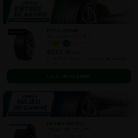
ROYAL POWER
235/45- R17-97Y
ETE
C
B
B 71 dB
62,00
€
TTC
Vendu 35,90 € moins cher que le prix conseillé
de 97,90 €.
Ajouter au panier
PROXES SPORT 2
235/45- R17-97Y
ETE
NC
NC
NC