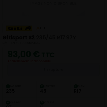
ETE
Gitisport S2
235/45 R17 97Y
Réf. EAN 6943829523562
93,00
€
TTC
Actuellement indisponible
En rupture
LARGEUR
HAUTEUR
DIAM.
1
2
3
235
45
R17
CHARGE
VITESSE
4
5