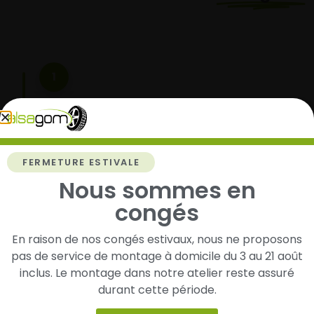
1
Cherchez et trouvez votre modèle de
pneus
Renseignez les dimensions de vos pneus afin
d’identifier rapidement les modèles compatibles
FERMETURE ESTIVALE
avec votre véhicule.
Nous sommes en
congés
En raison de nos congés estivaux, nous ne proposons
2
pas de service de montage à domicile du 3 au 21 août
Faites-les livrer chez vous ou monter en
inclus. Le montage dans notre atelier reste assuré
garage partenaire
durant cette période.
Choisissez votre mode de réception : livraison à