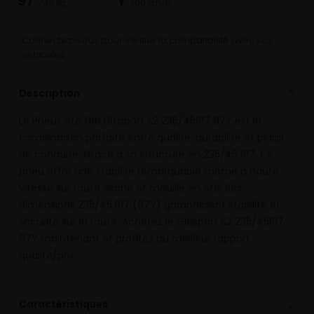
97
Y
730 kg
300 km/h
Connectez-vous pour vérifier la compatibilité avec vos
véhicules
Description
⌄
Le Pneus été Giti Gitisport S2 235/45R17 97Y est la
combinaison parfaite entre qualité, durabilité et plaisir
de conduite. Grâce à sa structure en 235/45 R17, ce
pneu offre une stabilité remarquable même à haute
vitesse sur route sèche et mouillé en été. Ses
dimensions 235/45 R17 (97Y) garantissent stabilité et
sécurité sur la route. Achetez le Gitisport S2 235/45R17
97Y maintenant et profitez du meilleur rapport
qualité/prix.
⌄
Caractéristiques