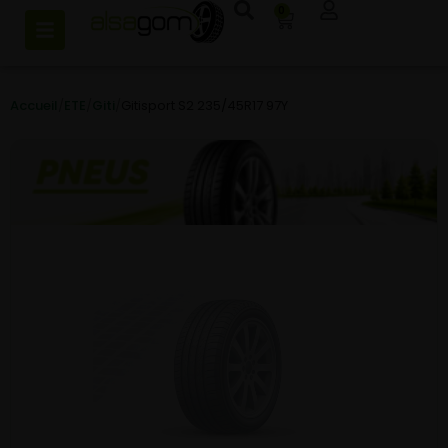
0
Accueil
/
ETE
/
Giti
/
Gitisport S2 235/45R17 97Y