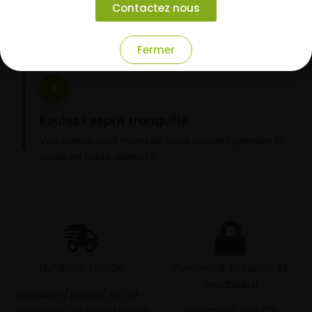
Contactez nous
domicile ou montage de vos pneus dans l’un de
nos garages partenaires.
Fermer
3
Roulez l’esprit tranquille
Vos pneus sont montés, vous pouvez prendre la
route en toute sérénité.
Livraison rapide
Paiement sécurisé et
modulaire
Livraison/Retrait en 24-
48h dans toute la france
Paiement par CB