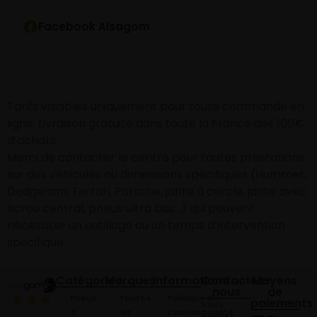
Facebook Alsagom
Tarifs valables uniquement pour toute commande en
ligne. Livraison gratuite dans toute la France dès 100€
d’achats
Merci de contacter le centre pour toutes prestations
sur des véhicules ou dimensions spécifiques (Hummer,
Dodgeram, Ferrari, Porsche, jante à cercle, jante avec
écrou central, pneus ultra bas…) qui peuvent
nécessiter un outillage ou un temps d’intervention
spécifique.
Catégories
Marques
Informations
Contactez-
Moyens
nous
de
Pneus
Toutes
Politique de
paiements
Vous
4
les
Confidentialité
pouvez