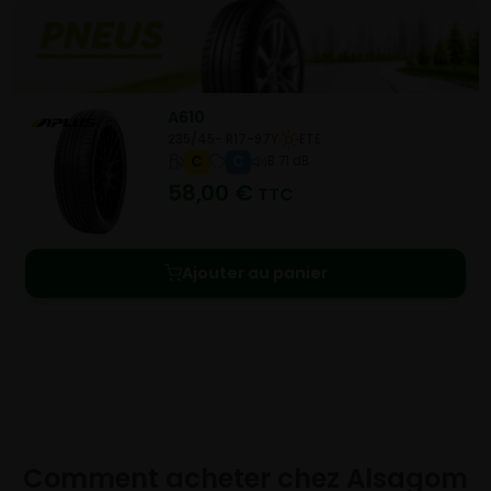
A610
235/45- R17-97Y
ETE
C
C
B 71 dB
58,00
€
TTC
Ajouter au panier
Comment acheter chez
Alsagom