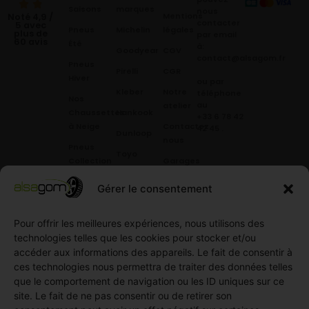
Saisons
marques
nous
Mentions
Noté 4,9 /
contacter
5 avec
Pneus
Michelin
légales
plus de
par email
60 avis
Été
à:
Goodyear
CGV
contact@alsagom.fr
Pneus
Pirelli
CGR
Hiver
ou par
Kleber
Notre
téléphone
Nos
au
atelier
Chaussettes
Hankook
+33 6 78 42
à Neige
Contactez
42 45
.
Dunloop
nous
Pneus
Toyo
Collection
Garages
Compétition
Néolin
partenaires
Gérer le consentement
Pneus
Linglong
Demande
Collection
de devis
Pour offrir les meilleures expériences, nous utilisons des
standard
Demande
technologies telles que les cookies pour stocker et/ou
Pneus
de
accéder aux informations des appareils. Le fait de consentir à
Semi
partenariat
ces technologies nous permettra de traiter des données telles
slick
Ouvrir un
que le comportement de navigation ou les ID uniques sur ce
Pneus
compte
site. Le fait de ne pas consentir ou de retirer son
Utilitaire
professionnel