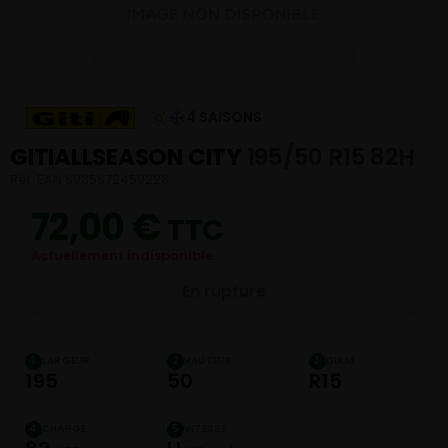
4 SAISONS
GITIALLSEASON CITY
195/50 R15 82H
Réf. EAN 6935672459228
72,00
€
TTC
Actuellement indisponible
En rupture
LARGEUR
HAUTEUR
DIAM.
1
2
3
195
50
R15
CHARGE
VITESSE
4
5