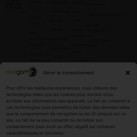
5 avec
Pneus
Michelin
légales
plus de
par email
60 avis
Été
à:
Goodyear
CGV
contact@alsagom.fr
Pneus
Pirelli
CGR
Hiver
ou par
Kleber
Notre
téléphone
Nos
au
atelier
Chaussettes
Hankook
+33 6 78 42
à Neige
Contactez
42 45
.
Dunloop
nous
Pneus
Toyo
Collection
Garages
Compétition
Néolin
partenaires
Gérer le consentement
Pneus
Linglong
Demande
Collection
de devis
Pour offrir les meilleures expériences, nous utilisons des
standard
Demande
technologies telles que les cookies pour stocker et/ou
Pneus
de
accéder aux informations des appareils. Le fait de consentir à
Semi
partenariat
ces technologies nous permettra de traiter des données telles
slick
Ouvrir un
que le comportement de navigation ou les ID uniques sur ce
Pneus
compte
site. Le fait de ne pas consentir ou de retirer son
Utilitaire
professionnel
consentement peut avoir un effet négatif sur certaines
4
caractéristiques et fonctions.
Offres
saisons