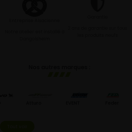
Garantie
Entreprise Alsacienne
2 ans de garantie sur tous
Notre atelier est installé à
les produits neufs
Dangolsheim
Nos autres marques :
G
Atturo
EVENT
Federal
Tout voir