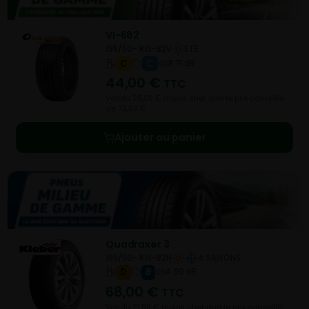
VI-682
195/50- R15-82V
ETE
C
C
B 71 dB
44,00
€
TTC
Vendu 28,00 € moins cher que le prix conseillé
de 72,00 €.
Ajouter au panier
Quadraxer 3
195/50- R15-82H
4 SAISONS
D
B
A 69 dB
68,00
€
TTC
Vendu 21,50 € moins cher que le prix conseillé