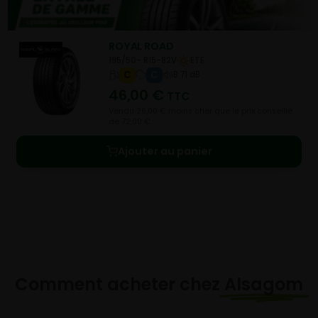
ROYAL ROAD
195/50- R15-82V
ETE
C
C
B 71 dB
46,00
€
TTC
Vendu 26,00 € moins cher que le prix conseillé
de 72,00 €.
Ajouter au panier
Comment acheter chez
Alsagom