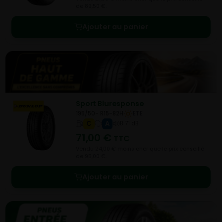
de 89,50 €.
Ajouter au panier
Sport Bluresponse
195/50- R15-82H
ETE
C
A
B 71 dB
71,00
€
TTC
Vendu 24,00 € moins cher que le prix conseillé
de 95,00 €.
Ajouter au panier