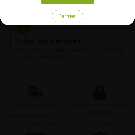
Fermer
3
Roulez l’esprit tranquille
Vos pneus sont montés, vous pouvez prendre la
route en toute sérénité.
Livraison rapide
Paiement sécurisé et
modulaire
Livraison/Retrait en 24-
48h dans toute la france
Paiement par CB