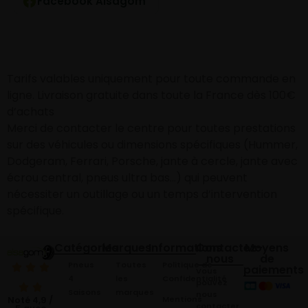
Facebook Alsagom
Tarifs valables uniquement pour toute commande en
ligne. Livraison gratuite dans toute la France dès 100€
d’achats
Merci de contacter le centre pour toutes prestations
sur des véhicules ou dimensions spécifiques (Hummer,
Dodgeram, Ferrari, Porsche, jante à cercle, jante avec
écrou central, pneus ultra bas…) qui peuvent
nécessiter un outillage ou un temps d’intervention
spécifique.
Catégories
Marques
Informations
Contactez-
Moyens
nous
de
Pneus
Toutes
Politique de
paiements
Vous
4
les
Confidentialité
pouvez
Saisons
marques
nous
Mentions
Noté 4,9 /
contacter