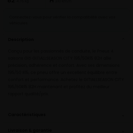
82
H
475 kg
210 km/h
Connectez-vous pour vérifier la compatibilité avec vos
véhicules
Description
⌄
Conçu pour les passionnés de conduite, le Pneus 4
saisons Giti GITIALLSEASON CITY 195/50R15 82H allie
précision, adhérence et confort. Avec ses dimensions
195/50 R15, ce pneu offre un excellent équilibre entre
confort et performance. Achetez le GITIALLSEASON CITY
195/50R15 82H maintenant et profitez du meilleur
rapport qualité/prix.
⌄
Caractéristiques
⌄
Livraison & garantie