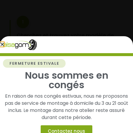
1
Cherchez et trouvez votre modèle de
pneus
Renseignez les dimensions de vos pneus afin
d’identifier rapidement les modèles compatibles
FERMETURE ESTIVALE
avec votre véhicule.
Nous sommes en
congés
2
En raison de nos congés estivaux, nous ne proposons
pas de service de montage à domicile du 3 au 21 août
Faites-les livrer chez vous ou monter en
inclus. Le montage dans notre atelier reste assuré
garage partenaire
durant cette période.
Choisissez votre mode de réception : livraison à
domicile ou montage de vos pneus dans l’un de
Contactez nous
nos garages partenaires.