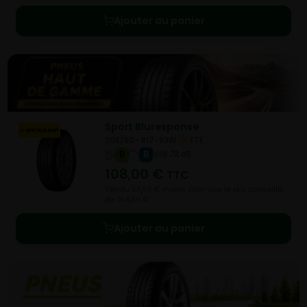
Ajouter au panier
Sport Bluresponse
205/50- R17-93W
ETE
B
B
B 72 dB
108,00
€
TTC
Vendu 56,50 € moins cher que le prix conseillé
de 164,50 €.
Ajouter au panier