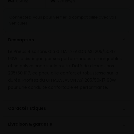
93
W
650 kg
270 km/h
Connectez-vous pour vérifier la compatibilité avec vos
véhicules
Description
⌄
Le Pneus 4 saisons Giti GITIALLSEASON AS1 205/50R17
93W se distingue par ses performances remarquables
et sa polyvalence sur la route. Doté de dimensions
205/50 R17, ce pneu allie confort et robustesse sur la
durée. Profitez du GITIALLSEASON AS1 205/50R17 93W
pour une conduite confortable et performante.
⌄
Caractéristiques
⌄
Livraison & garantie