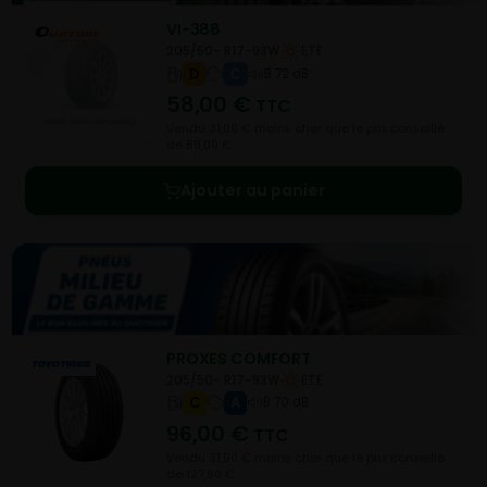
VI-388
205/50- R17-93W
ETE
D
C
B 72 dB
58,00
€
TTC
Vendu 31,00 € moins cher que le prix conseillé
de 89,00 €.
Ajouter au panier
PROXES COMFORT
205/50- R17-93W
ETE
C
A
B 70 dB
96,00
€
TTC
Vendu 31,90 € moins cher que le prix conseillé
de 127,90 €.