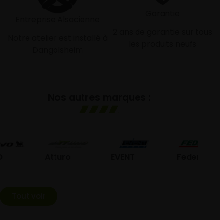
Garantie
Entreprise Alsacienne
2 ans de garantie sur tous
Notre atelier est installé à
les produits neufs
Dangolsheim
Nos autres marques :
G
Atturo
EVENT
Federal
Tout voir