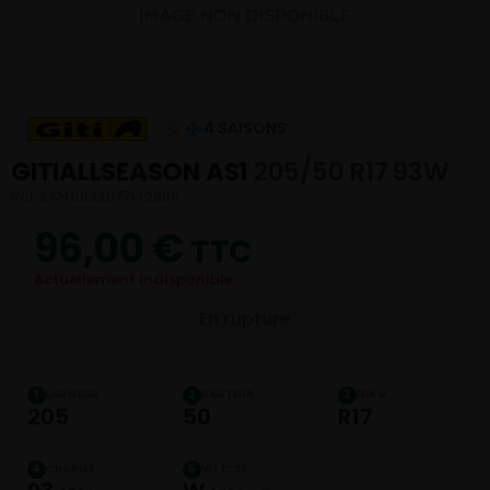
4 SAISONS
GITIALLSEASON AS1
205/50 R17 93W
Réf. EAN 6932877142696
96,00
€
TTC
Actuellement indisponible
En rupture
LARGEUR
HAUTEUR
DIAM.
1
2
3
205
50
R17
CHARGE
VITESSE
4
5