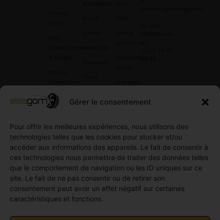
à:
Goodyear
CGV
contact@alsagom.fr
Pneus
Pirelli
CGR
Hiver
ou par
Kleber
Notre
téléphone
Nos
au
atelier
Chaussettes
Hankook
+33 6 78 42
à Neige
Contactez
42 45
.
Dunloop
nous
Pneus
Toyo
Collection
Garages
Compétition
Néolin
partenaires
Gérer le consentement
Pneus
Linglong
Demande
Collection
de devis
Pour offrir les meilleures expériences, nous utilisons des
standard
Demande
technologies telles que les cookies pour stocker et/ou
Pneus
de
accéder aux informations des appareils. Le fait de consentir à
Semi
partenariat
ces technologies nous permettra de traiter des données telles
slick
Ouvrir un
que le comportement de navigation ou les ID uniques sur ce
Pneus
compte
site. Le fait de ne pas consentir ou de retirer son
Utilitaire
professionnel
consentement peut avoir un effet négatif sur certaines
4
caractéristiques et fonctions.
Offres
saisons
d’emploi
Pneus