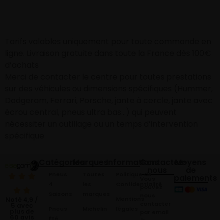
Tarifs valables uniquement pour toute commande en
ligne. Livraison gratuite dans toute la France dès 100€
d’achats
Merci de contacter le centre pour toutes prestations
sur des véhicules ou dimensions spécifiques (Hummer,
Dodgeram, Ferrari, Porsche, jante à cercle, jante avec
écrou central, pneus ultra bas…) qui peuvent
nécessiter un outillage ou un temps d’intervention
spécifique.
Catégories
Marques
Informations
Contactez-
Moyens
nous
de
Pneus
Toutes
Politique de
paiements
Vous
4
les
Confidentialité
pouvez
Saisons
marques
nous
Mentions
Noté 4,9 /
contacter
5 avec
Pneus
Michelin
légales
plus de
par email
60 avis
Été