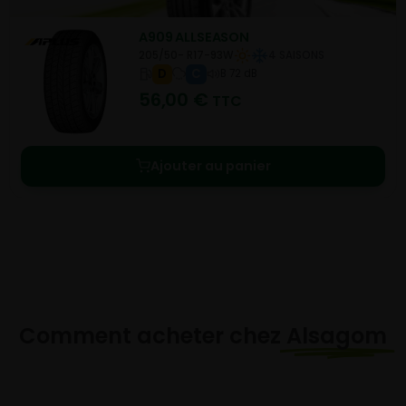
A909 ALLSEASON
205/50- R17-93W
4 SAISONS
D
C
B 72 dB
56,00
€
TTC
Ajouter au panier
Comment acheter chez
Alsagom