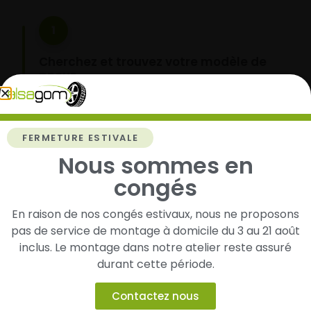
1
Cherchez et trouvez votre modèle de
pneus
Renseignez les dimensions de vos pneus afin
d’identifier rapidement les modèles compatibles
avec votre véhicule.
FERMETURE ESTIVALE
Nous sommes en
congés
2
En raison de nos congés estivaux, nous ne proposons
Faites-les livrer chez vous ou monter en
pas de service de montage à domicile du 3 au 21 août
garage partenaire
inclus. Le montage dans notre atelier reste assuré
Choisissez votre mode de réception : livraison à
durant cette période.
domicile ou montage de vos pneus dans l’un de
nos garages partenaires.
Contactez nous