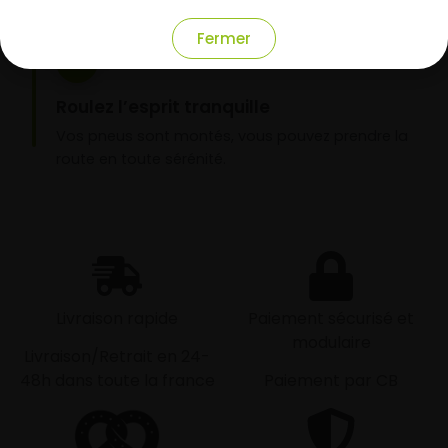
Fermer
3
Roulez l’esprit tranquille
Vos pneus sont montés, vous pouvez prendre la
route en toute sérénité.
Livraison rapide
Paiement sécurisé et
modulaire
Livraison/Retrait en 24-
48h dans toute la france
Paiement par CB