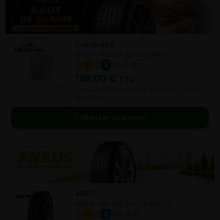
Comtrac 2
215/75- R16-116R
UTILITAIRE ETE
C
B
B 71 dB
138,00
€
TTC
Vendu 34,50 € moins cher que le prix conseillé
de 172,50 €.
Ajouter au panier
A867
215/75- R16-113R
UTILITAIRE ETE
C
B
B 72 dB