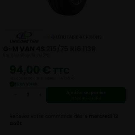
UTILITAIRE 4 SAISONS
G-M VAN 4S
215/75 R16 113R
Réf. EAN 8605068714078
94,00
€
TTC
Prix conseillé constructeur : 147,30 €
15 en stock
✓
Ajouter au panier
−
+
188,00 € au total
Recevez votre commande dès le
mercredi 12
août