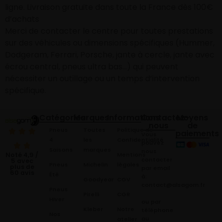
ligne. Livraison gratuite dans toute la France dès 100€
d’achats
Merci de contacter le centre pour toutes prestations
sur des véhicules ou dimensions spécifiques (Hummer,
Dodgeram, Ferrari, Porsche, jante à cercle, jante avec
écrou central, pneus ultra bas…) qui peuvent
nécessiter un outillage ou un temps d’intervention
spécifique.
Catégories
Marques
Informations
Contactez-
Moyens
nous
de
Pneus
Toutes
Politique de
paiements
Vous
4
les
Confidentialité
pouvez
Saisons
marques
nous
Mentions
Noté 4,9 /
contacter
5 avec
Pneus
Michelin
légales
plus de
par email
60 avis
Été
à:
Goodyear
CGV
contact@alsagom.fr
Pneus
Pirelli
CGR
Hiver
ou par
Kleber
Notre
téléphone
Nos
au
atelier