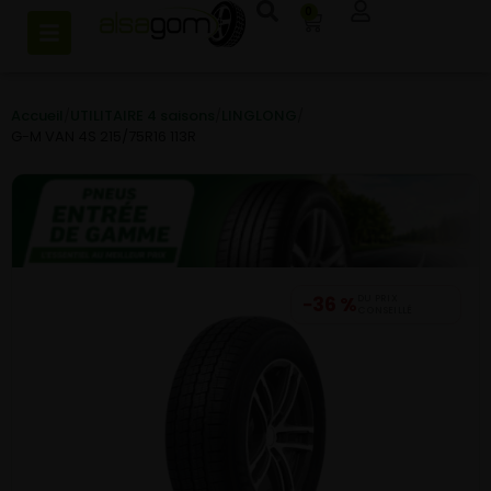
0
Accueil
/
UTILITAIRE 4 saisons
/
LINGLONG
/
G-M VAN 4S 215/75R16 113R
−36 %
DU PRIX
CONSEILLÉ