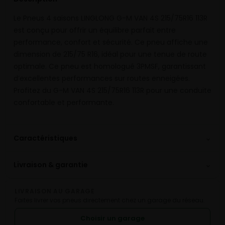
Le Pneus 4 saisons LINGLONG G-M VAN 4S 215/75R16 113R
est conçu pour offrir un équilibre parfait entre
performance, confort et sécurité. Ce pneu affiche une
dimension de 215/75 R16, idéal pour une tenue de route
optimale. Ce pneu est homologué 3PMSF, garantissant
d’excellentes performances sur routes enneigées.
Profitez du G-M VAN 4S 215/75R16 113R pour une conduite
confortable et performante.
⌄
Caractéristiques
⌄
Livraison & garantie
LIVRAISON AU GARAGE
Faites livrer vos pneus directement chez un garage du réseau.
Choisir un garage