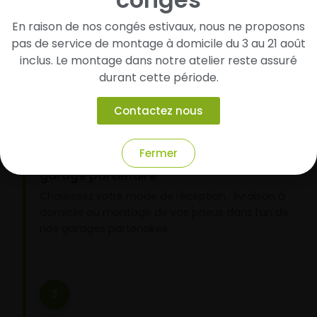
pneus
En raison de nos congés estivaux, nous ne proposons
Renseignez les dimensions de vos pneus afin
pas de service de montage à domicile du 3 au 21 août
d’identifier rapidement les modèles compatibles
inclus. Le montage dans notre atelier reste assuré
avec votre véhicule.
durant cette période.
Contactez nous
2
Fermer
Faites-les livrer chez vous ou monter en
garage partenaire
Choisissez votre mode de réception : livraison à
domicile ou montage de vos pneus dans l’un de
nos garages partenaires.
3