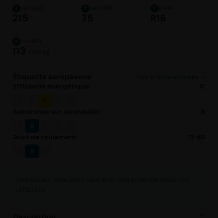
LARGEUR
HAUTEUR
DIAM.
1
2
3
215
75
R16
CHARGE
4
113
1 150 kg
Étiquette européenne
Voir la fiche officielle ↗
Efficacité énergétique
C
C
A
B
D
E
Adhérence sur sol mouillé
B
B
A
C
D
E
Bruit de roulement
73 dB
B
A
C
Connectez-vous pour vérifier la compatibilité avec vos
véhicules
Description
⌄