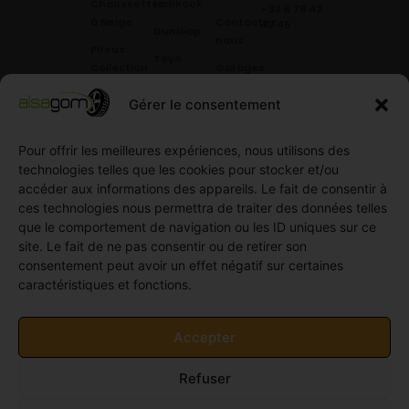
Chaussettes
Hankook
+33 6 78 42
à Neige
Contactez
42 45
.
Dunloop
nous
Pneus
Toyo
Collection
Garages
Compétition
Néolin
partenaires
Gérer le consentement
Pneus
Linglong
Demande
Collection
de devis
standard
Pour offrir les meilleures expériences, nous utilisons des
Demande
technologies telles que les cookies pour stocker et/ou
Pneus
de
accéder aux informations des appareils. Le fait de consentir à
Semi
partenariat
ces technologies nous permettra de traiter des données telles
slick
Ouvrir un
que le comportement de navigation ou les ID uniques sur ce
Pneus
compte
site. Le fait de ne pas consentir ou de retirer son
Utilitaire
professionnel
consentement peut avoir un effet négatif sur certaines
4
caractéristiques et fonctions.
Offres
saisons
d’emploi
Pneus
Politique
Accepter
Utilitaire
de
été
cookies
Refuser
Pneus
(UE)
Utilitaire