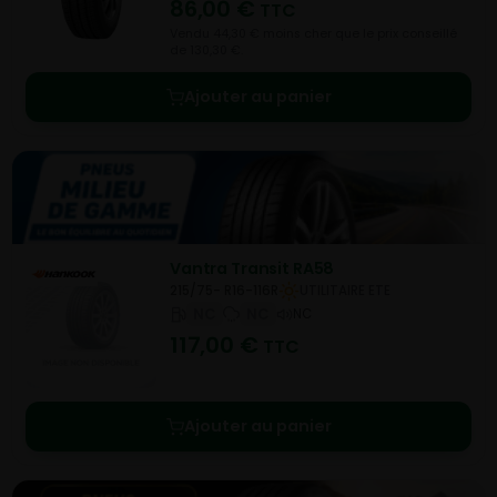
86,00
€
TTC
Vendu 44,30 € moins cher que le prix conseillé
de 130,30 €.
Ajouter au panier
Vantra Transit RA58
215/75- R16-116R
UTILITAIRE ETE
NC
NC
NC
117,00
€
TTC
Ajouter au panier