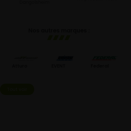
Dangolsheim
Nos autres marques :
GO
Atturo
EVENT
Federal
Tout voir