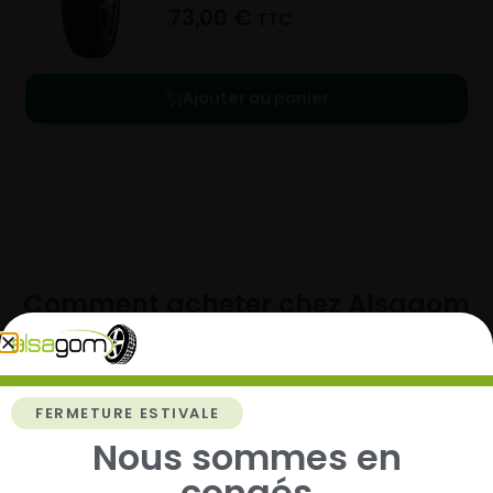
73,00
€
TTC
Ajouter au panier
Comment acheter chez
Alsagom
FERMETURE ESTIVALE
1
Nous sommes en
congés
Cherchez et trouvez votre modèle de