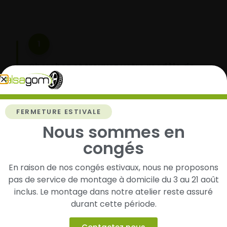
1
Cherchez et trouvez votre modèle de
pneus
Renseignez les dimensions de vos pneus afin
d’identifier rapidement les modèles compatibles
FERMETURE ESTIVALE
avec votre véhicule.
Nous sommes en
congés
2
En raison de nos congés estivaux, nous ne proposons
pas de service de montage à domicile du 3 au 21 août
Faites-les livrer chez vous ou monter en
inclus. Le montage dans notre atelier reste assuré
garage partenaire
durant cette période.
Choisissez votre mode de réception : livraison à
domicile ou montage de vos pneus dans l’un de