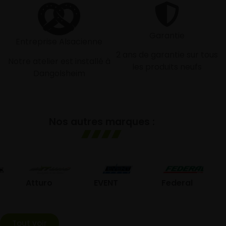
Garantie
Entreprise Alsacienne
2 ans de garantie sur tous
Notre atelier est installé à
les produits neufs
Dangolsheim
Nos autres marques :
GO
Atturo
EVENT
Federal
Tout voir