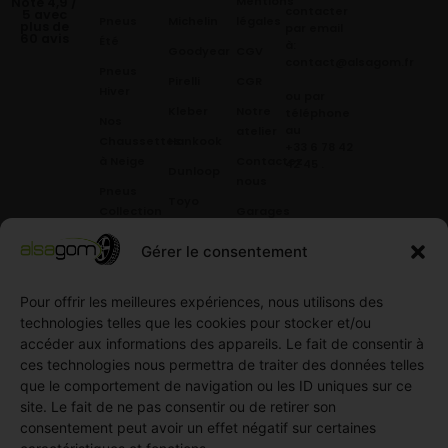
Mentions
Noté 4,9 /
contacter
5 avec
Pneus
Michelin
légales
plus de
par email
60 avis
Été
à:
Goodyear
CGV
contact@alsagom.fr
Pneus
Pirelli
CGR
Hiver
ou par
Kleber
Notre
téléphone
Nos
au
atelier
Chaussettes
Hankook
+33 6 78 42
à Neige
Contactez
42 45
.
Dunloop
nous
Pneus
Toyo
Collection
Garages
Compétition
Néolin
partenaires
Gérer le consentement
Pneus
Linglong
Demande
Collection
de devis
standard
Pour offrir les meilleures expériences, nous utilisons des
Demande
technologies telles que les cookies pour stocker et/ou
Pneus
de
accéder aux informations des appareils. Le fait de consentir à
Semi
partenariat
ces technologies nous permettra de traiter des données telles
slick
Ouvrir un
que le comportement de navigation ou les ID uniques sur ce
Pneus
compte
site. Le fait de ne pas consentir ou de retirer son
Utilitaire
professionnel
consentement peut avoir un effet négatif sur certaines
4