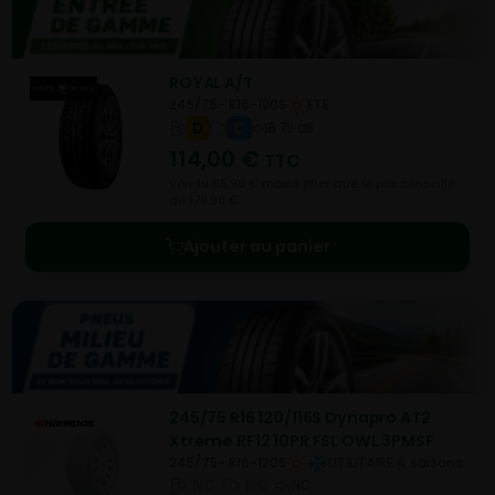
ROYAL A/T
245/75- R16-120S
ETE
D
C
B 72 dB
114,00
€
TTC
Vendu 65,90 € moins cher que le prix conseillé
de 179,90 €.
Ajouter au panier
245/75 R16 120/116S Dynapro AT2
Xtreme RF12 10PR FSL OWL 3PMSF
245/75- R16-120S
UTILITAIRE 4 saisons
NC
NC
NC