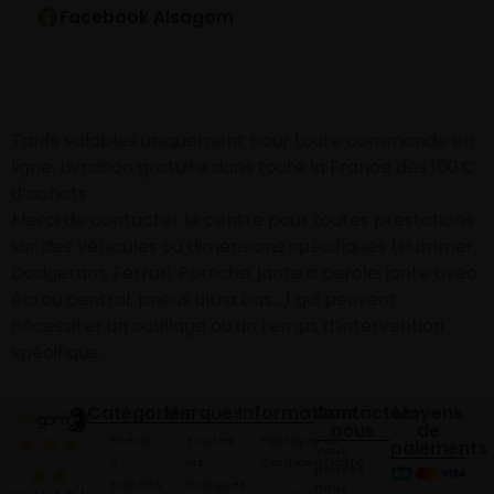
Facebook Alsagom
Tarifs valables uniquement pour toute commande en
ligne. Livraison gratuite dans toute la France dès 100€
d’achats
Merci de contacter le centre pour toutes prestations
sur des véhicules ou dimensions spécifiques (Hummer,
Dodgeram, Ferrari, Porsche, jante à cercle, jante avec
écrou central, pneus ultra bas…) qui peuvent
nécessiter un outillage ou un temps d’intervention
spécifique.
Catégories
Marques
Informations
Contactez-
Moyens
nous
de
Pneus
Toutes
Politique de
paiements
Vous
4
les
Confidentialité
pouvez
Saisons
marques
nous