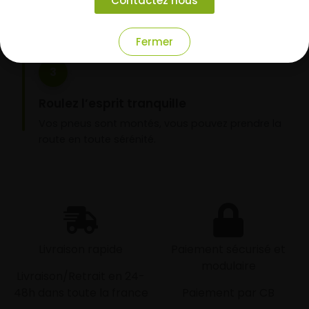
Contactez nous
nos garages partenaires.
Fermer
3
Roulez l’esprit tranquille
Vos pneus sont montés, vous pouvez prendre la
route en toute sérénité.
Livraison rapide
Paiement sécurisé et
modulaire
Livraison/Retrait en 24-
48h dans toute la france
Paiement par CB