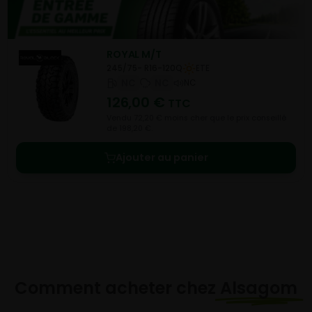
ROYAL M/T
245/75- R16-120Q
ETE
NC
NC
NC
126,00
€
TTC
Vendu 72,20 € moins cher que le prix conseillé
de 198,20 €.
Ajouter au panier
Comment acheter chez
Alsagom