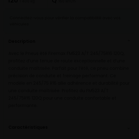
120
Q
1 400 kg
160 km/h
Connectez-vous pour vérifier la compatibilité avec vos
véhicules
Description
⌄
Avec le Pneus été Firemax FM523 A/T 245/75R16 120Q,
profitez d’une tenue de route exceptionnelle et d’une
conduite maîtrisée. Parfait pour l’été, ce pneu combine
précision de conduite et freinage performant. Ce
modèle en 245/75 R16 allie adhérence et durabilité pour
une conduite maîtrisée. Profitez du FM523 A/T
245/75R16 120Q pour une conduite confortable et
performante.
⌄
Caractéristiques