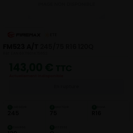
ETE
FM523 A/T
245/75 R16 120Q
Réf. EAN 6971901475652
143,00
€
TTC
Actuellement indisponible
En rupture
LARGEUR
HAUTEUR
DIAM.
1
2
3
245
75
R16
CHARGE
VITESSE
4
5