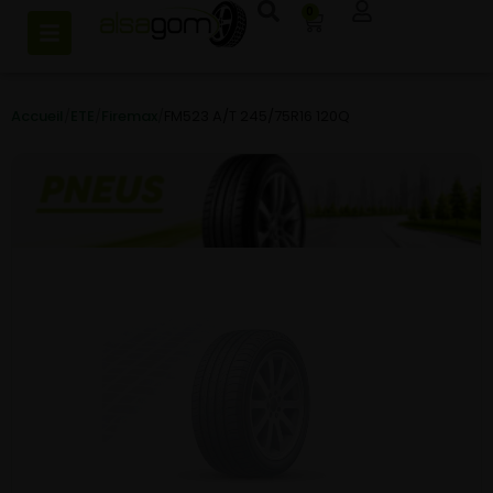
0
Accueil
/
ETE
/
Firemax
/
FM523 A/T 245/75R16 120Q