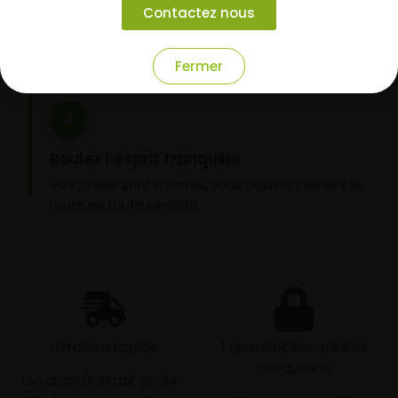
Contactez nous
domicile ou montage de vos pneus dans l’un de
nos garages partenaires.
Fermer
3
Roulez l’esprit tranquille
Vos pneus sont montés, vous pouvez prendre la
route en toute sérénité.
Livraison rapide
Paiement sécurisé et
modulaire
Livraison/Retrait en 24-