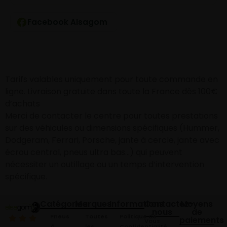
Facebook Alsagom
Tarifs valables uniquement pour toute commande en
ligne. Livraison gratuite dans toute la France dès 100€
d’achats
Merci de contacter le centre pour toutes prestations
sur des véhicules ou dimensions spécifiques (Hummer,
Dodgeram, Ferrari, Porsche, jante à cercle, jante avec
écrou central, pneus ultra bas…) qui peuvent
nécessiter un outillage ou un temps d’intervention
spécifique.
Catégories
Marques
Informations
Contactez-
Moyens
nous
de
Pneus
Toutes
Politique de
paiements
Vous
4
les
Confidentialité