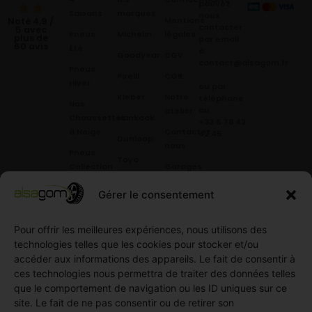
pouvez
Saisons
marques
nous
Mentions
Noté 4,9 /
contacter
5 avec
Pneus
Michelin
légales
plus de
par email
60 avis
Été
à:
Goodyear
CGV
contact@alsagom.fr
Pneus
Pirelli
CGR
Hiver
ou par
Kleber
Notre
téléphone
Nos
au
atelier
Chaussettes
Hankook
+33 6 78 42
à Neige
Contactez
42 45
.
Dunloop
nous
Pneus
Toyo
Collection
Garages
Compétition
Néolin
partenaires
Gérer le consentement
Pneus
Linglong
Demande
Collection
de devis
Pour offrir les meilleures expériences, nous utilisons des
standard
Demande
technologies telles que les cookies pour stocker et/ou
Pneus
de
accéder aux informations des appareils. Le fait de consentir à
Semi
partenariat
ces technologies nous permettra de traiter des données telles
slick
Ouvrir un
que le comportement de navigation ou les ID uniques sur ce
Pneus
compte
site. Le fait de ne pas consentir ou de retirer son