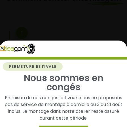
1
Cherchez et trouvez votre modèle de
pneus
Renseignez les dimensions de vos pneus afin
d’identifier rapidement les modèles compatibles
FERMETURE ESTIVALE
avec votre véhicule.
Nous sommes en
congés
En raison de nos congés estivaux, nous ne proposons
2
pas de service de montage à domicile du 3 au 21 août
inclus. Le montage dans notre atelier reste assuré
Faites-les livrer chez vous ou monter en
garage partenaire
durant cette période.
Choisissez votre mode de réception : livraison à