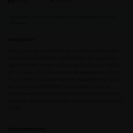
85
V
515 kg
240 km/h
Connectez-vous pour vérifier la compatibilité avec vos
véhicules
Description
⌄
Conçu pour les passionnés de conduite, le Pneus été
FRONWAY ECOGREEN 55 195/55R15 85V allie précision,
adhérence et confort. Grâce à sa structure en 195/55
R15, ce pneu offre une stabilité remarquable même à
haute vitesse sur route sèche et mouillé en été. Doté
de dimensions 195/55 R15, ce pneu allie confort et
robustesse sur la durée. Commandez le ECOGREEN 55
195/55R15 85V dès maintenant et profitez d’une livraison
rapide.
⌄
Caractéristiques