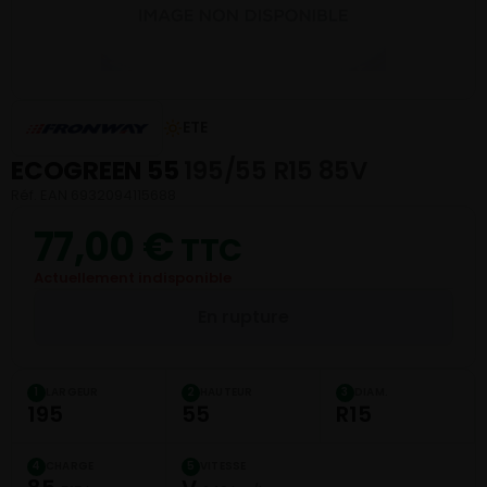
ETE
ECOGREEN 55
195/55 R15 85V
Réf. EAN 6932094115688
77,00
€
TTC
Actuellement indisponible
En rupture
LARGEUR
HAUTEUR
DIAM.
1
2
3
195
55
R15
CHARGE
VITESSE
4
5