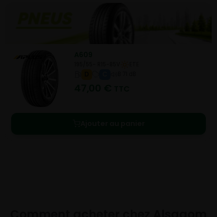
A609
195/55- R15-85V
ETE
D
C
B 71 dB
47,00
€
TTC
Ajouter au panier
Comment acheter chez
Alsagom