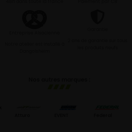
48h dans toute la france
Paiement par CB
Garantie
Entreprise Alsacienne
2 ans de garantie sur tous
Notre atelier est installé à
les produits neufs
Dangolsheim
Nos autres marques :
GO
Atturo
EVENT
Federal