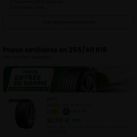
Paiement 100 % sécurisé
✓
Garantie 2 ans
✓
Voir des pneus similaires
Pneus similaires en 255/40 R19
Voir tous les résultats →
MU71
255/40- R19-100Y
ETE
C
A
B 71 dB
92,00
€
TTC
Vendu 46,50 € moins cher que le prix conseillé
de 138,50 €.