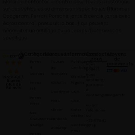
Merci de contacter le centre pour toutes prestations
sur des véhicules ou dimensions spécifiques (Hummer,
Dodgeram, Ferrari, Porsche, jante à cercle, jante avec
écrou central, pneus ultra bas…) qui peuvent
nécessiter un outillage ou un temps d’intervention
spécifique.
Catégories
Marques
Informations
Contactez-
Moyens
nous
de
Pneus
Toutes
Politique de
paiements
Vous
4
les
Confidentialité
pouvez
Saisons
marques
nous
Mentions
Noté 4,9 /
contacter
5 avec
Pneus
Michelin
légales
plus de
par email
60 avis
Été
à:
Goodyear
CGV
contact@alsagom.fr
Pneus
Pirelli
CGR
Hiver
ou par
Kleber
Notre
téléphone
Nos
au
atelier
Chaussettes
Hankook
+33 6 78 42
à Neige
Contactez
42 45
.
Dunloop
nous
Pneus