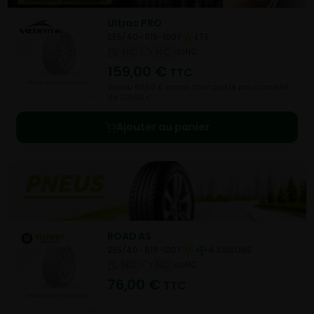
Ultrac PRO
255/40- R19-100Y
ETE
NC
NC
NC
159,00
€
TTC
Vendu 60,50 € moins cher que le prix conseillé
de 219,50 €.
Ajouter au panier
ROAD AS
255/40- R19-100Y
4 SAISONS
NC
NC
NC
76,00
€
TTC