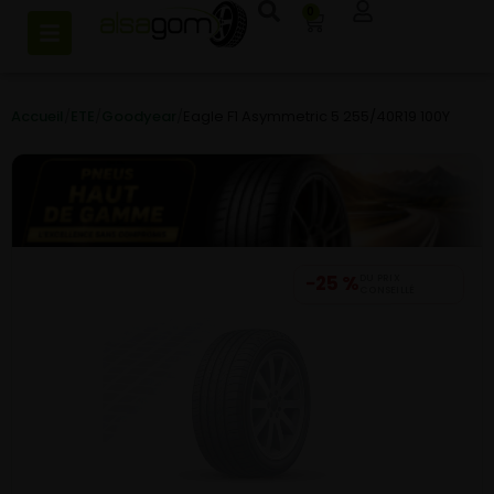
0
Accueil
/
ETE
/
Goodyear
/
Eagle F1 Asymmetric 5 255/40R19 100Y
−25 %
DU PRIX
CONSEILLÉ