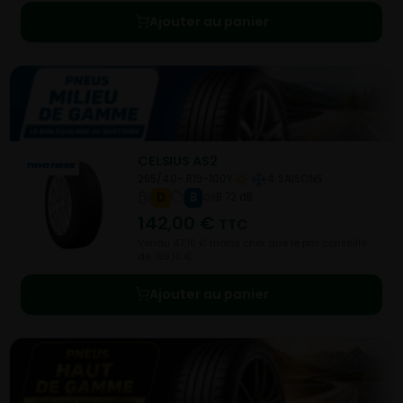
Ajouter au panier
CELSIUS AS2
255/40- R19-100Y
4 SAISONS
D
B
B 72 dB
142,00
€
TTC
Vendu 47,10 € moins cher que le prix conseillé
de 189,10 €.
Ajouter au panier