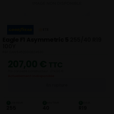
ETE
Eagle F1 Asymmetric 5
255/40 R19
100Y
Réf. EAN 5452000824530
207,00
€
TTC
Prix conseillé constructeur : 274,50 €
Actuellement indisponible
En rupture
LARGEUR
HAUTEUR
DIAM.
1
2
3
255
40
R19