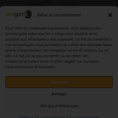
Toyo
Collection
Garages
Compétition
Néolin
partenaires
Gérer le consentement
Pneus
Linglong
Demande
Collection
de devis
standard
Pour offrir les meilleures expériences, nous utilisons des
Demande
technologies telles que les cookies pour stocker et/ou
Pneus
de
accéder aux informations des appareils. Le fait de consentir à
Semi
partenariat
ces technologies nous permettra de traiter des données telles
slick
Ouvrir un
que le comportement de navigation ou les ID uniques sur ce
Pneus
compte
site. Le fait de ne pas consentir ou de retirer son
Utilitaire
professionnel
consentement peut avoir un effet négatif sur certaines
4
caractéristiques et fonctions.
Offres
saisons
d’emploi
Pneus
Politique
Accepter
Utilitaire
de
été
cookies
Refuser
Pneus
(UE)
Utilitaire
Voir les préférences
Hiver
© 2011-2026 Alsagom - Tous droits réservés -
Site
Politique de cookies
Politique de Confidentialité