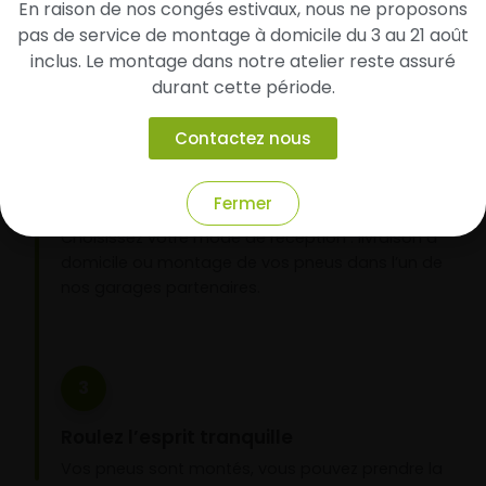
En raison de nos congés estivaux, nous ne proposons
d’identifier rapidement les modèles compatibles
pas de service de montage à domicile du 3 au 21 août
avec votre véhicule.
inclus. Le montage dans notre atelier reste assuré
durant cette période.
2
Contactez nous
Faites-les livrer chez vous ou monter en
Fermer
garage partenaire
Choisissez votre mode de réception : livraison à
domicile ou montage de vos pneus dans l’un de
nos garages partenaires.
3
Roulez l’esprit tranquille
Vos pneus sont montés, vous pouvez prendre la