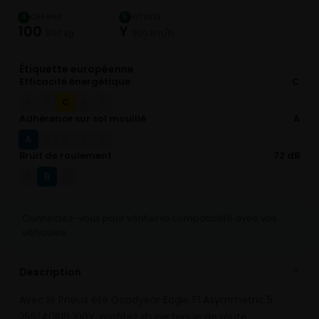
CHARGE
VITESSE
4
5
100
Y
800 kg
300 km/h
Étiquette européenne
Efficacité énergétique
C
C
A
B
D
E
Adhérence sur sol mouillé
A
A
B
C
D
E
Bruit de roulement
72 dB
B
A
C
Connectez-vous pour vérifier la compatibilité avec vos
véhicules
Description
⌄
Avec le Pneus été Goodyear Eagle F1 Asymmetric 5
255/40R19 100Y, profitez d’une tenue de route