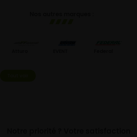
Nos autres marques :
GO
Atturo
EVENT
Federal
Tout voir
Notre priorité ? Votre satisfaction