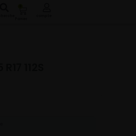
0
cherche
compte
Panier
 R17 112S
re