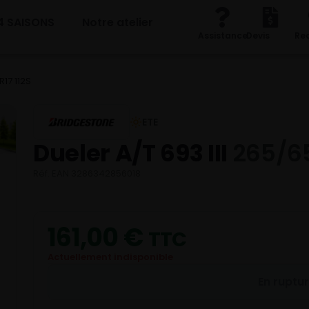
4 SAISONS
Notre atelier
Assistance
Devis
Re
R17 112S
ETE
Dueler A/T 693 III
265/65
Réf. EAN 3286342856018
161,00
€
TTC
Actuellement indisponible
En ruptu