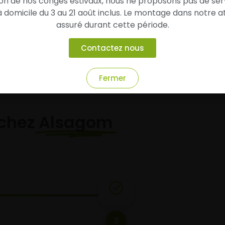
son de nos congés estivaux, nous ne proposons pas de ser
domicile du 3 au 21 août inclus. Le montage dans notre at
Ajouter au panier
Ajouter au panier
assuré durant cette période.
Contactez nous
Fermer
chez
Alsagom
3