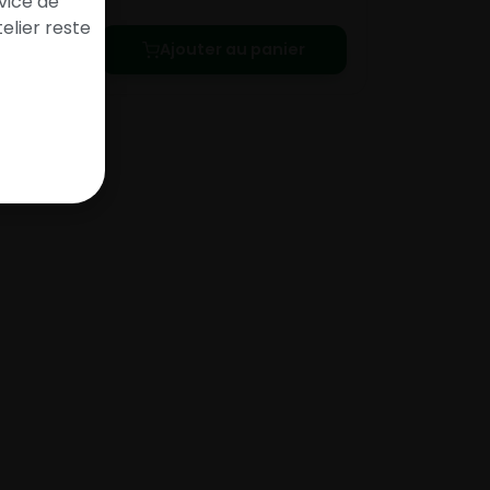
vice de
elier reste
Ajouter au panier