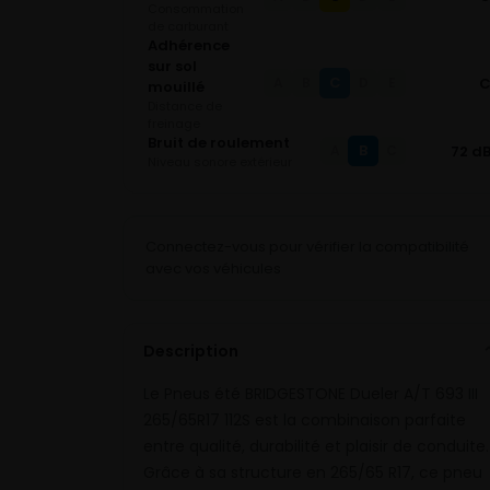
Consommation
de carburant
Adhérence
sur sol
C
A
B
D
E
mouillé
Distance de
freinage
Bruit de roulement
B
72 d
A
C
Niveau sonore extérieur
Connectez-vous pour vérifier la compatibilité
avec vos véhicules
Description
Le Pneus été BRIDGESTONE Dueler A/T 693 III
265/65R17 112S est la combinaison parfaite
entre qualité, durabilité et plaisir de conduite.
Grâce à sa structure en 265/65 R17, ce pneu