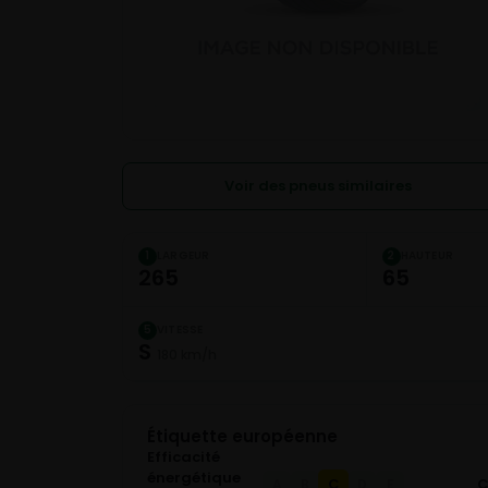
Voir des pneus similaires
LARGEUR
HAUTEUR
1
2
265
65
VITESSE
5
S
180 km/h
Étiquette européenne
Efficacité
énergétique
C
A
B
D
E