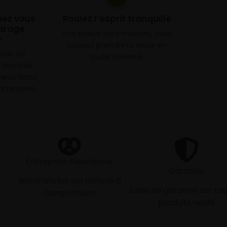
chez vous
Roulez l’esprit tranquille
arage
Vos pneus sont montés, vous
e
pouvez prendre la route en
mode de
toute sérénité.
à domicile
neus dans
rtenaires.
Entreprise Alsacienne
Garantie
Notre atelier est installé à
2 ans de garantie sur tou
Dangolsheim
produits neufs