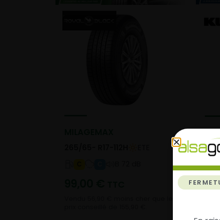
MILAGEMAX
Dyn
265/65- R17-112H
ETE
265
B 72 dB
C
C
99,00
€
13
FERMET
TTC
Vendu 56,90 € moins cher que le
prix conseillé de 155,90 €.