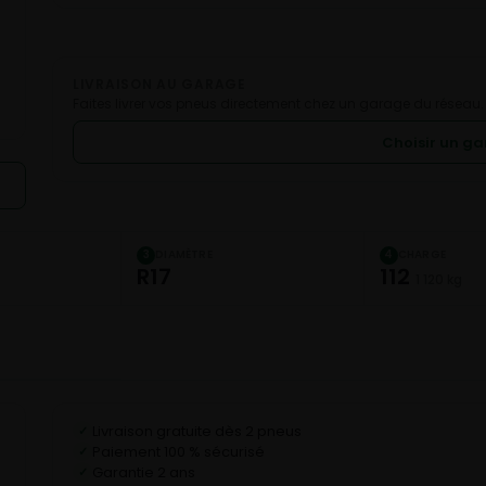
LIVRAISON AU GARAGE
Faites livrer vos pneus directement chez un garage du réseau.
Choisir un g
DIAMÈTRE
CHARGE
3
4
R17
112
1 120 kg
Livraison gratuite dès 2 pneus
✓
Paiement 100 % sécurisé
✓
Garantie 2 ans
✓
C