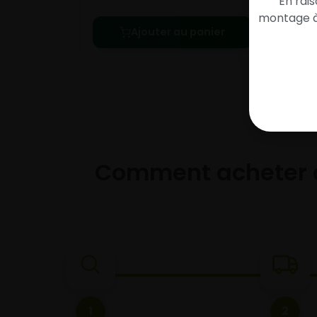
En rai
montage à 
Ajouter au panier
Comment acheter 
1
2