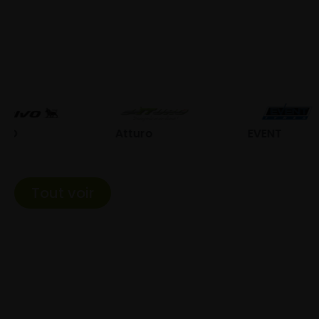
Atturo
EVENT
Fed
Tout voir