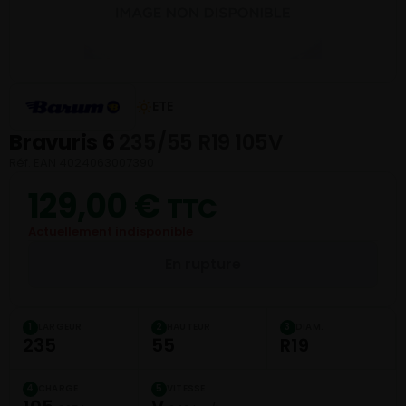
ETE
Bravuris 6
235/55 R19 105V
Réf. EAN 4024063007390
129,00
€
TTC
Actuellement indisponible
En rupture
LARGEUR
HAUTEUR
DIAM.
1
2
3
235
55
R19
CHARGE
VITESSE
4
5