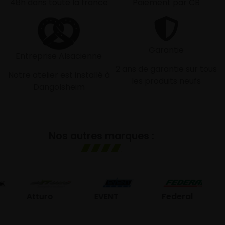
48h dans toute la france
Paiement par CB
Garantie
Entreprise Alsacienne
2 ans de garantie sur tous
Notre atelier est installé à
les produits neufs
Dangolsheim
Nos autres marques :
G
Atturo
EVENT
Federal