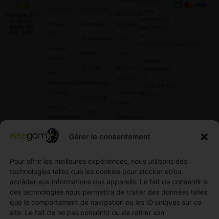
pouvez
Saisons
marques
nous
Mentions
Noté 4,9 /
contacter
5 avec
Pneus
Michelin
légales
plus de
par email
60 avis
Été
à:
Goodyear
CGV
contact@alsagom.fr
Pneus
Pirelli
CGR
Hiver
ou par
Kleber
Notre
téléphone
Nos
au
atelier
Chaussettes
Hankook
+33 6 78 42
à Neige
Contactez
42 45
.
Dunloop
nous
Pneus
Toyo
Collection
Garages
Compétition
Néolin
partenaires
Gérer le consentement
Pneus
Linglong
Demande
Collection
de devis
Pour offrir les meilleures expériences, nous utilisons des
standard
Demande
technologies telles que les cookies pour stocker et/ou
Pneus
de
accéder aux informations des appareils. Le fait de consentir à
Semi
partenariat
ces technologies nous permettra de traiter des données telles
slick
Ouvrir un
que le comportement de navigation ou les ID uniques sur ce
Pneus
compte
site. Le fait de ne pas consentir ou de retirer son