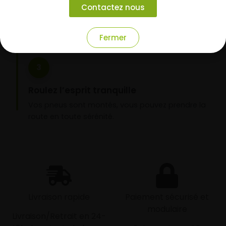
Contactez nous
domicile ou montage de vos pneus dans l’un de
nos garages partenaires.
Fermer
3
Roulez l’esprit tranquille
Vos pneus sont montés, vous pouvez prendre la
route en toute sérénité.
Livraison rapide
Paiement sécurisé et
modulaire
Livraison/Retrait en 24-