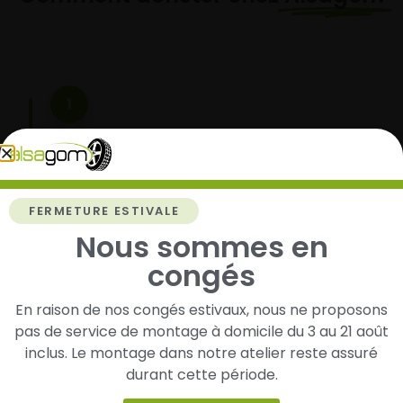
1
Cherchez et trouvez votre modèle de
pneus
Renseignez les dimensions de vos pneus afin
d’identifier rapidement les modèles compatibles
FERMETURE ESTIVALE
avec votre véhicule.
Nous sommes en
congés
En raison de nos congés estivaux, nous ne proposons
2
pas de service de montage à domicile du 3 au 21 août
inclus. Le montage dans notre atelier reste assuré
Faites-les livrer chez vous ou monter en
garage partenaire
durant cette période.
Choisissez votre mode de réception : livraison à