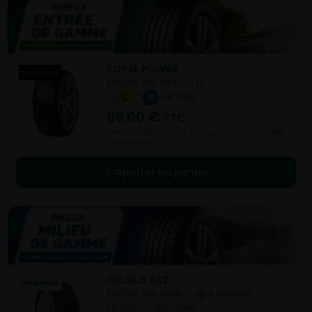
ROYAL POWER
235/55- R19-105Y
ETE
C
B
B 71 dB
89,00
€
TTC
Vendu 51,50 € moins cher que le prix conseillé
de 140,50 €.
Ajouter au panier
CELSIUS AS2
235/55- R19-105W
4 SAISONS
NC
NC
NC