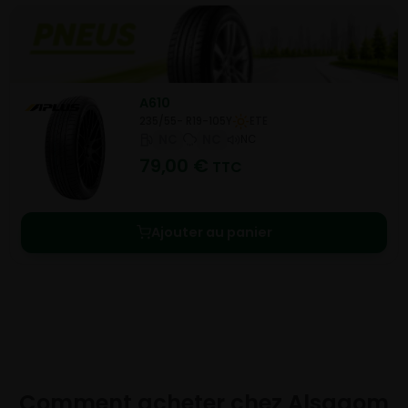
A610
235/55- R19-105Y
ETE
NC
NC
NC
79,00
€
TTC
Ajouter au panier
Comment acheter chez
Alsagom