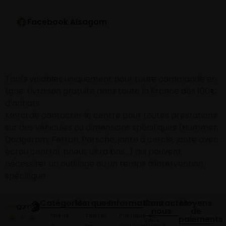
Facebook Alsagom
Tarifs valables uniquement pour toute commande en
ligne. Livraison gratuite dans toute la France dès 100€
d’achats
Merci de contacter le centre pour toutes prestations
sur des véhicules ou dimensions spécifiques (Hummer,
Dodgeram, Ferrari, Porsche, jante à cercle, jante avec
écrou central, pneus ultra bas…) qui peuvent
nécessiter un outillage ou un temps d’intervention
spécifique.
Catégories
Marques
Informations
Contactez-
Moyens
nous
de
Pneus
Toutes
Politique de
paiements
Vous
4
les
Confidentialité