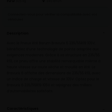
105
V
925 kg
240 km/h
Connectez-vous pour vérifier la compatibilité avec vos
véhicules
Description
⌄
Avec le Pneus été Barum Bravuris 6 235/55R19 105V,
bénéficiez d’une technologie de pointe adaptée aux
exigences modernes. Grâce à sa structure en 235/55
R19, ce pneu offre une stabilité remarquable même à
haute vitesse sur route sèche et mouillé en été. Le
Bravuris 6 affiche des dimensions de 235/55 R19, avec
un indice de charge et vitesse de 105V. Optez pour le
Bravuris 6 235/55R19 105V et rejoignez des milliers
d’automobilistes satisfaits.
⌄
Caractéristiques