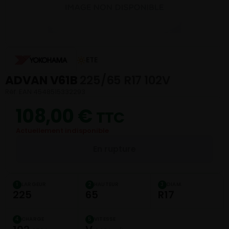
ETE
ADVAN V61B
225/65 R17 102V
Réf. EAN 4548515332293
108,00
€
TTC
Actuellement indisponible
En rupture
LARGEUR
HAUTEUR
DIAM.
1
2
3
225
65
R17
CHARGE
VITESSE
4
5