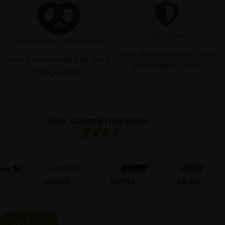
Garantie
Entreprise Alsacienne
2 ans de garantie sur tous
Notre atelier est installé à
les produits neufs
Dangolsheim
Nos autres marques :
G
Atturo
EVENT
Federal
Tout voir