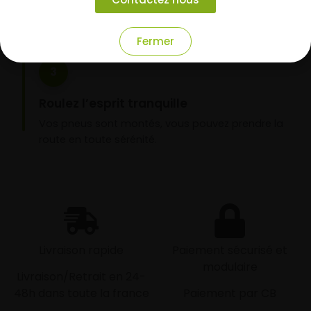
nos garages partenaires.
Fermer
3
Roulez l’esprit tranquille
Vos pneus sont montés, vous pouvez prendre la
route en toute sérénité.
Livraison rapide
Paiement sécurisé et
modulaire
Livraison/Retrait en 24-
48h dans toute la france
Paiement par CB