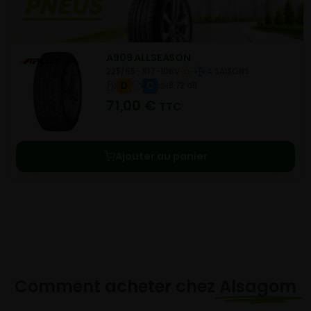
A909 ALLSEASON
225/65- R17-106V
4 SAISONS
D
C
B 72 dB
71,00
€
TTC
Ajouter au panier
Comment acheter chez
Alsagom