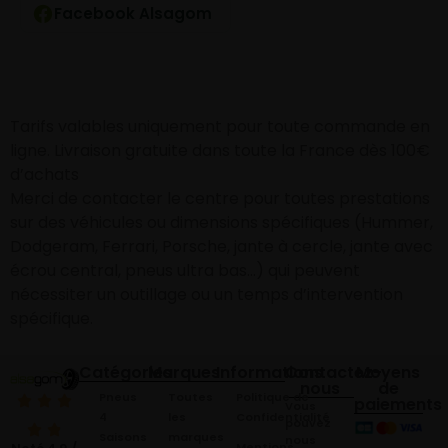
Facebook Alsagom
Tarifs valables uniquement pour toute commande en
ligne. Livraison gratuite dans toute la France dès 100€
d’achats
Merci de contacter le centre pour toutes prestations
sur des véhicules ou dimensions spécifiques (Hummer,
Dodgeram, Ferrari, Porsche, jante à cercle, jante avec
écrou central, pneus ultra bas…) qui peuvent
nécessiter un outillage ou un temps d’intervention
spécifique.
Catégories
Marques
Informations
Contactez-
Moyens
nous
de
Pneus
Toutes
Politique de
paiements
Vous
4
les
Confidentialité
pouvez
Saisons
marques
nous
Mentions