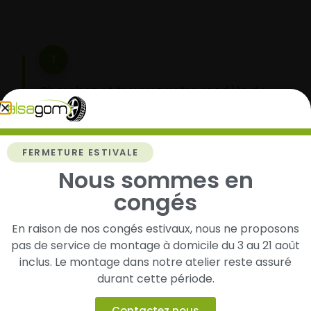
1
Cherchez et trouvez votre modèle de
pneus
Renseignez les dimensions de vos pneus afin
d’identifier rapidement les modèles compatibles
FERMETURE ESTIVALE
avec votre véhicule.
Nous sommes en
congés
2
En raison de nos congés estivaux, nous ne proposons
pas de service de montage à domicile du 3 au 21 août
Faites-les livrer chez vous ou monter en
inclus. Le montage dans notre atelier reste assuré
garage partenaire
durant cette période.
Choisissez votre mode de réception : livraison à
domicile ou montage de vos pneus dans l’un de
Contactez nous