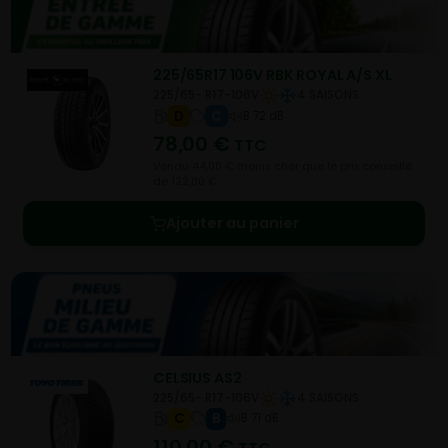
225/65R17 106V RBK ROYAL A/S XL
225/65- R17-106V
4 SAISONS
D
C
B 72 dB
78,00
€
TTC
Vendu 44,00 € moins cher que le prix conseillé
de 122,00 €.
Ajouter au panier
CELSIUS AS2
225/65- R17-106V
4 SAISONS
C
B
B 71 dB
110,00
€