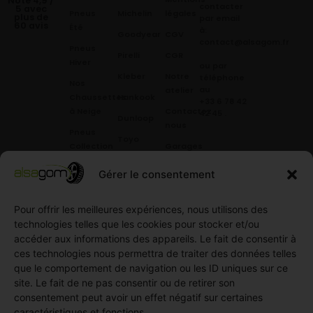
Noté 4,9 /
contacter
5 avec
Pneus
Michelin
légales
plus de
par email
60 avis
Été
à:
Goodyear
CGV
contact@alsagom.fr
Pneus
Pirelli
CGR
Hiver
ou par
Kleber
Notre
téléphone
Nos
au
atelier
Chaussettes
Hankook
+33 6 78 42
à Neige
Contactez
42 45
.
Dunloop
nous
Pneus
Toyo
Collection
Garages
Compétition
Néolin
partenaires
Gérer le consentement
Pneus
Linglong
Demande
Collection
de devis
Pour offrir les meilleures expériences, nous utilisons des
standard
Demande
technologies telles que les cookies pour stocker et/ou
Pneus
de
accéder aux informations des appareils. Le fait de consentir à
Semi
partenariat
ces technologies nous permettra de traiter des données telles
slick
Ouvrir un
que le comportement de navigation ou les ID uniques sur ce
Pneus
compte
site. Le fait de ne pas consentir ou de retirer son
Utilitaire
professionnel
consentement peut avoir un effet négatif sur certaines
4
caractéristiques et fonctions.