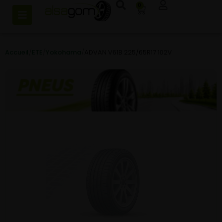
0
Accueil
/
ETE
/
Yokohama
/
ADVAN V61B 225/65R17 102V