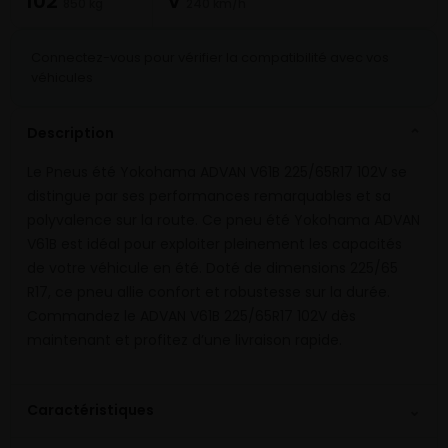
102
V
850 kg
240 km/h
Connectez-vous pour vérifier la compatibilité avec vos
véhicules
Description
⌄
Le Pneus été Yokohama ADVAN V61B 225/65R17 102V se
distingue par ses performances remarquables et sa
polyvalence sur la route. Ce pneu été Yokohama ADVAN
V61B est idéal pour exploiter pleinement les capacités
de votre véhicule en été. Doté de dimensions 225/65
R17, ce pneu allie confort et robustesse sur la durée.
Commandez le ADVAN V61B 225/65R17 102V dès
maintenant et profitez d’une livraison rapide.
⌄
Caractéristiques