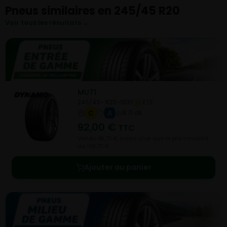
Pneus similaires en 245/45 R20
Voir tous les résultats →
MU71
245/45- R20-103Y
ETE
C
A
B 71 dB
92,00
€
TTC
Vendu 46,70 € moins cher que le prix conseillé
de 138,70 €.
Ajouter au panier