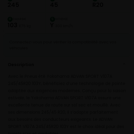
245
45
R20
CHARGE
VITESSE
4
5
103
Y
875 kg
300 km/h
Connectez-vous pour vérifier la compatibilité avec vos
véhicules
Description
⌄
Avec le Pneus été Yokohama ADVAN SPORT V107A
245/45R20 103Y, bénéficiez d’une technologie de pointe
adaptée aux exigences modernes. Conçu pour la saison
estivale, le Yokohama ADVAN SPORT V107A assure une
excellente tenue de route sur sol sec et mouillé. Avec
ses dimensions 245/45 R20, il s’adapte parfaitement
aux besoins des conducteurs exigeants. Le ADVAN
SPORT V107A 245/45R20 103Y est le choix idéal pour des
trajets sûrs et agréables.