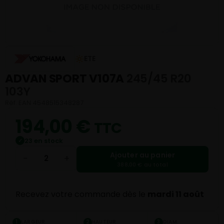
ETE
ADVAN SPORT V107A
245/45 R20
103Y
Réf. EAN 4548515348287
194,00
€
TTC
23 en stock
✓
Ajouter au panier
−
+
388,00 € au total
Recevez votre commande dès le
mardi 11 août
LARGEUR
HAUTEUR
DIAM.
1
2
3