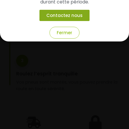
durant cette période.
Faites-les livrer chez vous ou monter en
garage partenaire
Contactez nous
Choisissez votre mode de réception : livraison à
domicile ou montage de vos pneus dans l’un de
Fermer
nos garages partenaires.
3
Roulez l’esprit tranquille
Vos pneus sont montés, vous pouvez prendre la
route en toute sérénité.