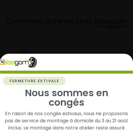
Comment acheter chez
Alsagom
1
Cherchez et trouvez votre modèle de
pneus
FERMETURE ESTIVALE
Renseignez les dimensions de vos pneus afin
Nous sommes en
d’identifier rapidement les modèles compatibles
congés
avec votre véhicule.
En raison de nos congés estivaux, nous ne proposons
pas de service de montage à domicile du 3 au 21 août
2
inclus. Le montage dans notre atelier reste assuré