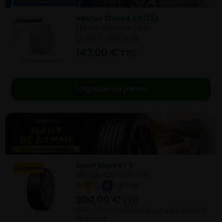
Ventus S1 Evo4 X K137A
245/45- R20-103Y
ETE
NC
NC
NC
143,00
€
TTC
Ajouter au panier
Sport Maxx RT 2
245/45- R20-103Y
ETE
C
A
B 71 dB
200,00
€
TTC
Vendu 103,00 € moins cher que le prix conseillé
de 327,00 €.