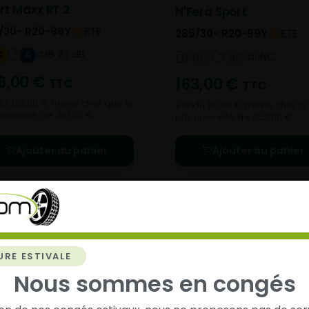
rt Maxx RT 2
N'Fera Sport
/30- R20-99Y
ETE
285/30- R20-99Y
ETE
B 73 dB
C
A
NC
NC
NC
6,00
€
163,00
€
TTC
TTC
u 125,00 € moins cher que le
Vendu 89,00 € moins cher qu
conseillé de 361,00 €.
prix conseillé de 252,00 €.
Ajouter au panier
Ajouter au panier
URE ESTIVALE
Nous sommes en congés
chez
Alsagom