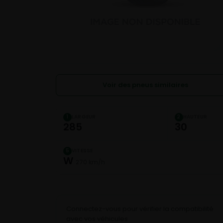
Voir des pneus similaires
LARGEUR
HAUTEUR
1
2
285
30
VITESSE
5
W
270 km/h
Connectez-vous pour vérifier la compatibilité
avec vos véhicules