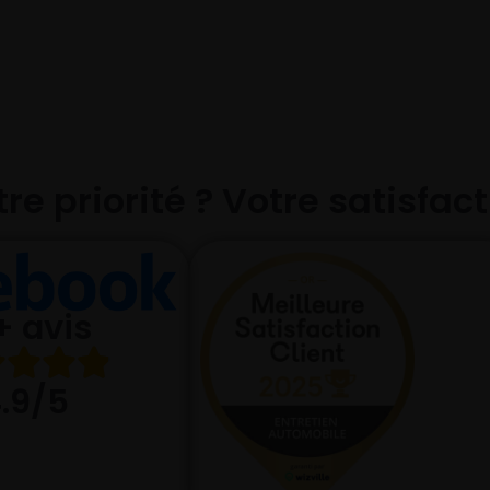
re priorité ? Votre satisfac
+ avis
.9/5