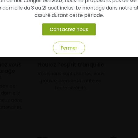
son de nos congés estivaux, nous ne proposons pas de ser
domicile du 3 au 21 août inclus. Le montage dans notre at
assuré durant cette période.
Contactez nous
Fermer
3
chez vous
Roulez l’esprit tranquille
arage
Vos pneus sont montés, vous
e
pouvez prendre la route en
mode de
toute sérénité.
à domicile
neus dans
rtenaires.