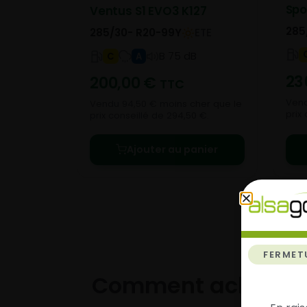
Spo
Ventus S1 EVO3 K127
285
285/30- R20-99Y
ETE
B 75 dB
C
A
23
200,00
€
TTC
Vend
Vendu 94,50 € moins cher que le
prix 
prix conseillé de 294,50 €.
Ajouter au panier
FERMET
Comment acheter 