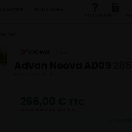
4 SAISONS
Notre atelier
Assistance
Devis
Re
0R20 99W
ETE
Advan Neova AD09
285
Réf. EAN 4548515036672
266,00
€
TTC
Actuellement indisponible
En ruptu