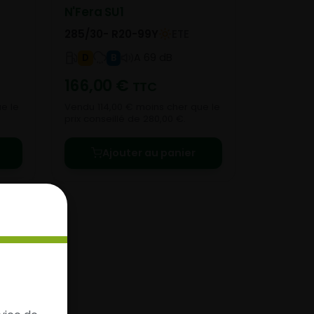
N'Fera SU1
285/30- R20-99Y
ETE
A 69 dB
D
B
166,00
€
TTC
e le
Vendu 114,00 € moins cher que le
prix conseillé de 280,00 €.
Ajouter au panier