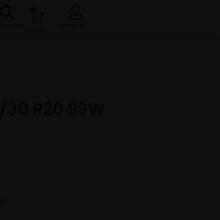
0
cherche
compte
Panier
/30 R20 99W
re