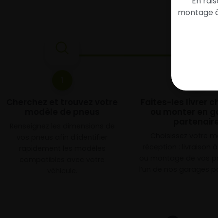
En rai
montage à 
1
2
Cherchez et trouvez votre
Faites-les livrer 
modèle de pneus
ou monter en g
partenair
Renseignez les dimensions de
Choisissez votre 
vos pneus afin d’identifier
réception : livraison 
rapidement les modèles
ou montage de vos p
compatibles avec votre
l’un de nos garages pa
véhicule.