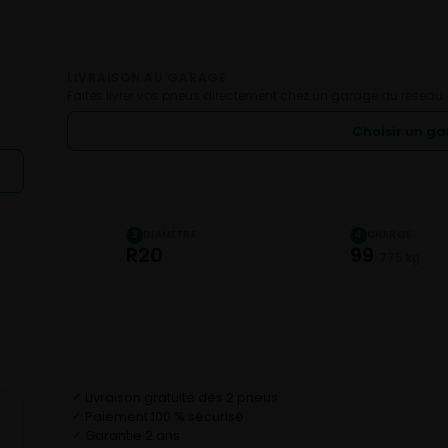
LIVRAISON AU GARAGE
Faites livrer vos pneus directement chez un garage du réseau.
Choisir un g
DIAMÈTRE
CHARGE
3
4
R20
99
775 kg
Livraison gratuite dès 2 pneus
✓
Paiement 100 % sécurisé
✓
Garantie 2 ans
✓