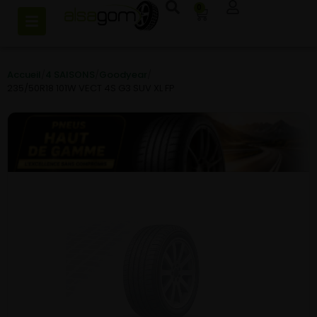
0
Accueil
/
4 SAISONS
/
Goodyear
/
235/50R18 101W VECT 4S G3 SUV XL FP