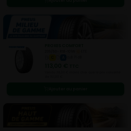
Ajouter au panier
PROXES COMFORT
235/50- R18-101W
ETE
C
A
B 71 dB
113,00
€
TTC
Vendu 38,00 € moins cher que le prix conseillé
de 151,00 €.
Ajouter au panier