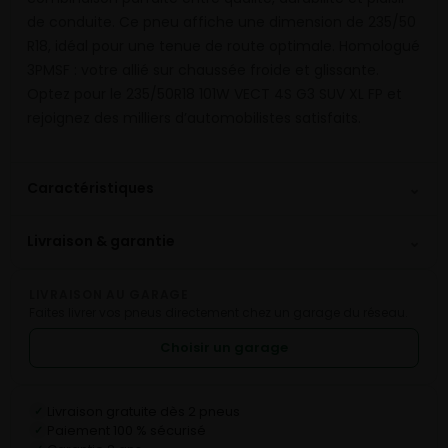
de conduite. Ce pneu affiche une dimension de 235/50
R18, idéal pour une tenue de route optimale. Homologué
3PMSF : votre allié sur chaussée froide et glissante.
Optez pour le 235/50R18 101W VECT 4S G3 SUV XL FP et
rejoignez des milliers d’automobilistes satisfaits.
⌄
Caractéristiques
⌄
Livraison & garantie
LIVRAISON AU GARAGE
Faites livrer vos pneus directement chez un garage du réseau.
Choisir un garage
Livraison gratuite dès 2 pneus
✓
Paiement 100 % sécurisé
✓