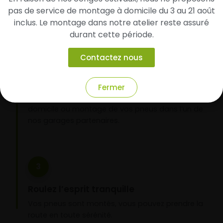
avec votre véhicule.
pas de service de montage à domicile du 3 au 21 août
inclus. Le montage dans notre atelier reste assuré
durant cette période.
2
Contactez nous
Faites-les livrer chez vous ou monter en
garage partenaire
Fermer
Choisissez votre mode de réception : livraison à
domicile ou montage de vos pneus dans l’un de
nos garages partenaires.
3
Roulez l’esprit tranquille
Vos pneus sont montés, vous pouvez prendre la
route en toute sérénité.