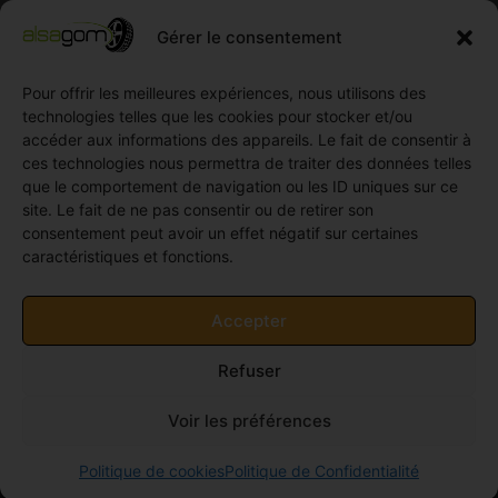
Compétition
Néolin
partenaires
Gérer le consentement
Pneus
Linglong
Demande
Collection
de devis
standard
Pour offrir les meilleures expériences, nous utilisons des
Demande
technologies telles que les cookies pour stocker et/ou
Pneus
de
accéder aux informations des appareils. Le fait de consentir à
Semi
partenariat
ces technologies nous permettra de traiter des données telles
slick
Ouvrir un
que le comportement de navigation ou les ID uniques sur ce
Pneus
compte
site. Le fait de ne pas consentir ou de retirer son
Utilitaire
professionnel
consentement peut avoir un effet négatif sur certaines
4
caractéristiques et fonctions.
Offres
saisons
d’emploi
Pneus
Politique
Accepter
Utilitaire
de
été
cookies
Refuser
Pneus
(UE)
Utilitaire
Voir les préférences
Hiver
© 2011-2026 Alsagom - Tous droits réservés -
Site
Politique de cookies
Politique de Confidentialité
crée par Univers-PC