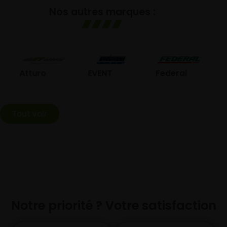
Nos autres marques :
GO
Atturo
EVENT
Federal
Tout voir
Notre priorité ? Votre satisfaction