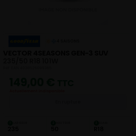
4 SAISONS
VECTOR 4SEASONS GEN-3 SUV
235/50 R18 101W
Réf. EAN 4038526099365
149,00
€
TTC
Actuellement indisponible
En rupture
LARGEUR
HAUTEUR
DIAM.
1
2
3
235
50
R18