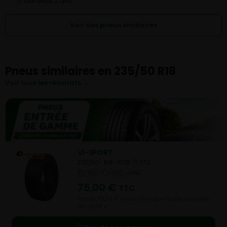
Garantie 2 ans
✓
Voir des pneus similaires
Pneus similaires en 235/50 R18
Voir tous les résultats →
VI-SPORT
235/50- R18-101W
ETE
NC
NC
NC
75,00
€
TTC
Vendu 43,50 € moins cher que le prix conseillé
de 118,50 €.