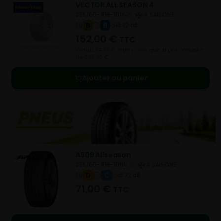
VECTOR ALL SEASON 4
235/50- R18-101Y
4 SAISONS
B
B
B 72 dB
152,00
€
TTC
Vendu 84,00 € moins cher que le prix conseillé
de 236,00 €.
Ajouter au panier
A909 Allseason
235/50- R18-101W
4 SAISONS
D
C
B 72 dB
71,00
€
TTC