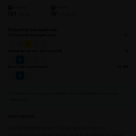
CHARGE
VITESSE
4
5
101
W
825 kg
270 km/h
Étiquette européenne
Efficacité énergétique
C
C
A
B
D
E
Adhérence sur sol mouillé
B
B
A
C
D
E
Bruit de roulement
72 dB
B
A
C
Connectez-vous pour vérifier la compatibilité avec vos
véhicules
Description
⌄
Le 235/50R18 101W VECT 4S G3 SUV XL FP est la
combinaison parfaite entre qualité, durabilité et plaisir