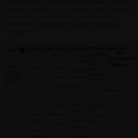
sur des véhicules ou dimensions spécifiques (Hummer,
Dodgeram, Ferrari, Porsche, jante à cercle, jante avec
écrou central, pneus ultra bas…) qui peuvent
nécessiter un outillage ou un temps d’intervention
spécifique.
Catégories
Marques
Informations
Contactez-
Moyens
nous
de
Pneus
Toutes
Politique de
paiements
Vous
4
les
Confidentialité
pouvez
Saisons
marques
nous
Mentions
Noté 4,9 /
contacter
5 avec
Pneus
Michelin
légales
plus de
par email
60 avis
Été
à:
Goodyear
CGV
contact@alsagom.fr
Pneus
Pirelli
CGR
Hiver
ou par
Kleber
Notre
téléphone
Nos
au
atelier
Chaussettes
Hankook
+33 6 78 42
à Neige
Contactez
42 45
.
Dunloop
nous
Pneus
Toyo
Collection
Garages