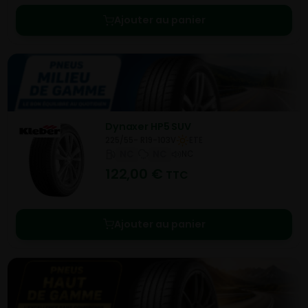
Ajouter au panier
Dynaxer HP5 SUV
225/55- R19-103V
ETE
NC
NC
NC
122,00
€
TTC
Ajouter au panier