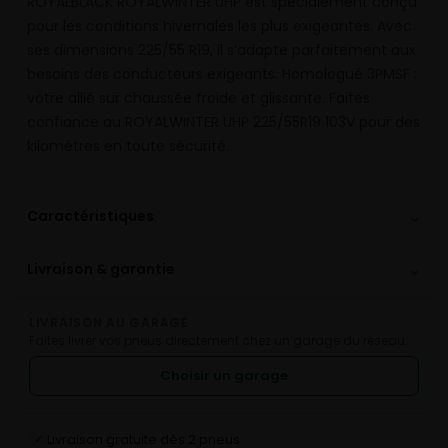
ROYALBLACK ROYALWINTER UHP est spécialement conçu
pour les conditions hivernales les plus exigeantes. Avec
ses dimensions 225/55 R19, il s’adapte parfaitement aux
besoins des conducteurs exigeants. Homologué 3PMSF :
votre allié sur chaussée froide et glissante. Faites
confiance au ROYALWINTER UHP 225/55R19 103V pour des
kilomètres en toute sécurité.
⌄
Caractéristiques
⌄
Livraison & garantie
LIVRAISON AU GARAGE
Faites livrer vos pneus directement chez un garage du réseau.
Choisir un garage
Livraison gratuite dès 2 pneus
✓