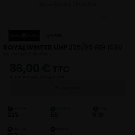
HIVER
ROYALWINTER UHP
225/55 R19 103V
Réf. EAN 6972508645691
86,00
€
TTC
Actuellement indisponible
En rupture
LARGEUR
HAUTEUR
DIAM.
1
2
3
225
55
R19
CHARGE
VITESSE
4
5