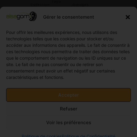
Toyo
Collection
Garages
Compétition
Néolin
partenaires
Gérer le consentement
Pneus
Linglong
Demande
Collection
de devis
Pour offrir les meilleures expériences, nous utilisons des
standard
Demande
technologies telles que les cookies pour stocker et/ou
Pneus
de
accéder aux informations des appareils. Le fait de consentir à
Semi
partenariat
ces technologies nous permettra de traiter des données telles
slick
Ouvrir un
que le comportement de navigation ou les ID uniques sur ce
Pneus
compte
site. Le fait de ne pas consentir ou de retirer son
Utilitaire
professionnel
consentement peut avoir un effet négatif sur certaines
4
caractéristiques et fonctions.
Offres
saisons
d’emploi
Pneus
Politique
Accepter
Utilitaire
de
été
cookies
Refuser
Pneus
(UE)
Utilitaire
Voir les préférences
Hiver
© 2011-2026 Alsagom - Tous droits réservés -
Site
Politique de cookies
Politique de Confidentialité