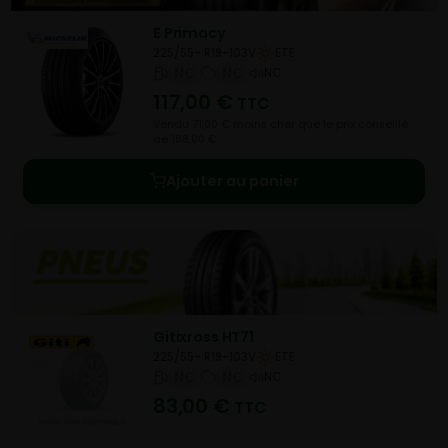
E Primacy
225/55- R19-103V
ETE
NC
NC
NC
117,00
€
TTC
Vendu 71,00 € moins cher que le prix conseillé
de 188,00 €.
Ajouter au panier
Gitixross HT71
225/55- R19-103V
ETE
NC
NC
NC
83,00
€
TTC