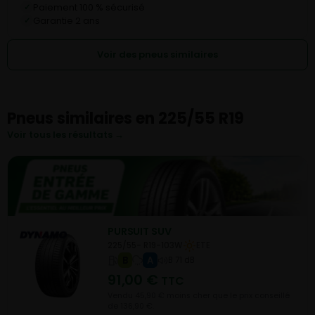
Paiement 100 % sécurisé
✓
Garantie 2 ans
✓
Voir des pneus similaires
Pneus similaires en 225/55 R19
Voir tous les résultats →
PURSUIT SUV
225/55- R19-103W
ETE
B
A
B 71 dB
91,00
€
TTC
Vendu 45,90 € moins cher que le prix conseillé
de 136,90 €.