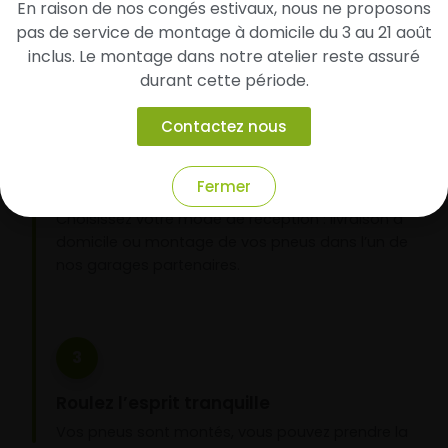
En raison de nos congés estivaux, nous ne proposons
d’identifier rapidement les modèles compatibles
pas de service de montage à domicile du 3 au 21 août
avec votre véhicule.
inclus. Le montage dans notre atelier reste assuré
durant cette période.
2
Contactez nous
Faites-les livrer chez vous ou monter en
Fermer
garage partenaire
Choisissez votre mode de réception : livraison à
domicile ou montage de vos pneus dans l’un de
nos garages partenaires.
3
Roulez l’esprit tranquille
Vos pneus sont montés, vous pouvez prendre la