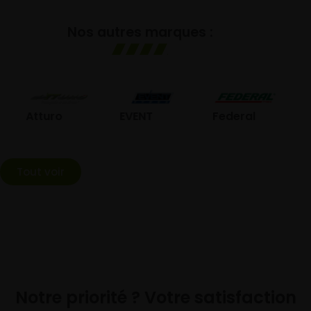
Nos autres marques :
GO
Atturo
EVENT
Federal
Tout voir
Notre priorité ? Votre satisfaction