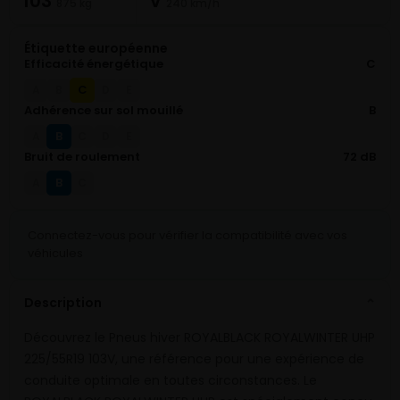
103
V
875 kg
240 km/h
Étiquette européenne
Efficacité énergétique
C
C
A
B
D
E
Adhérence sur sol mouillé
B
B
A
C
D
E
Bruit de roulement
72 dB
B
A
C
Connectez-vous pour vérifier la compatibilité avec vos
véhicules
Description
⌄
Découvrez le Pneus hiver ROYALBLACK ROYALWINTER UHP
225/55R19 103V, une référence pour une expérience de
conduite optimale en toutes circonstances. Le