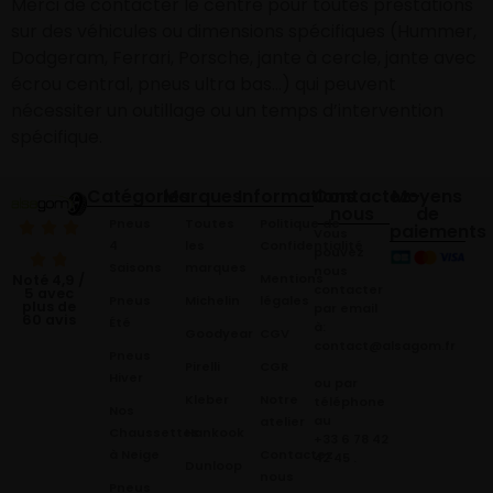
Merci de contacter le centre pour toutes prestations
sur des véhicules ou dimensions spécifiques (Hummer,
Dodgeram, Ferrari, Porsche, jante à cercle, jante avec
écrou central, pneus ultra bas…) qui peuvent
nécessiter un outillage ou un temps d’intervention
spécifique.
Catégories
Marques
Informations
Contactez-
Moyens
nous
de
Pneus
Toutes
Politique de
paiements
Vous
4
les
Confidentialité
pouvez
Saisons
marques
nous
Mentions
Noté 4,9 /
contacter
5 avec
Pneus
Michelin
légales
plus de
par email
60 avis
Été
à:
Goodyear
CGV
contact@alsagom.fr
Pneus
Pirelli
CGR
Hiver
ou par
Kleber
Notre
téléphone
Nos
au
atelier
Chaussettes
Hankook
+33 6 78 42
à Neige
Contactez
42 45
.
Dunloop
nous
Pneus