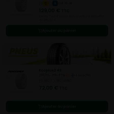
C
A
B 70 dB
129,00
€
TTC
Vendu 71,50 € moins cher que le prix conseillé
de 200,50 €.
Ajouter au panier
Ecoplus2 4S
205/55- R19-97W
4 SAISONS
NC
NC
NC
72,00
€
TTC
Ajouter au panier