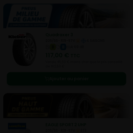
Quadraxer 3
205/55- R19-97V
4 SAISONS
B
B
A 69 dB
117,00
€
TTC
Vendu 45,50 € moins cher que le prix conseillé
de 162,50 €.
Ajouter au panier
EAGLE SPORT 2 UHP
205/55- R19-97V
ETE