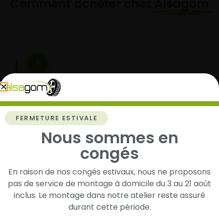
Comment acheter chez
Alsagom
1
Cherchez et trouvez votre modèle de
pneus
Renseignez les dimensions de vos pneus afin
FERMETURE ESTIVALE
d’identifier rapidement les modèles compatibles
Nous sommes en
avec votre véhicule.
congés
En raison de nos congés estivaux, nous ne proposons
2
pas de service de montage à domicile du 3 au 21 août
inclus. Le montage dans notre atelier reste assuré
Faites-les livrer chez vous ou monter en
durant cette période.
garage partenaire