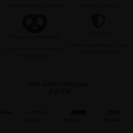
48h dans toute la france
Paiement par CB
Garantie
Entreprise Alsacienne
2 ans de garantie sur tous
Notre atelier est installé à
les produits neufs
Dangolsheim
Nos autres marques :
G
Atturo
EVENT
Federal