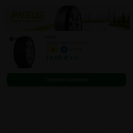
F205
205/55- R19-97W
ETE
C
B
B 71 dB
74,00
€
TTC
Ajouter au panier