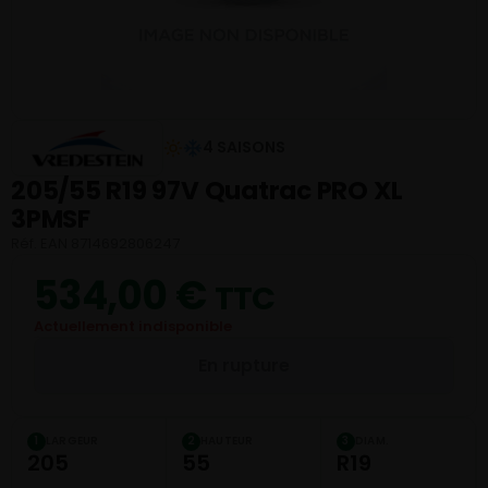
4 SAISONS
205/55 R19 97V Quatrac PRO XL
3PMSF
Réf. EAN 8714692806247
534,00
€
TTC
Actuellement indisponible
En rupture
LARGEUR
HAUTEUR
DIAM.
1
2
3
205
55
R19