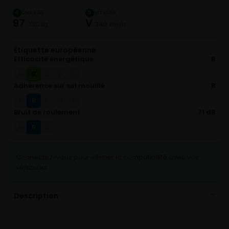
CHARGE
VITESSE
4
5
97
V
730 kg
240 km/h
Étiquette européenne
Efficacité énergétique
B
B
A
C
D
E
Adhérence sur sol mouillé
B
B
A
C
D
E
Bruit de roulement
71 dB
B
A
C
Connectez-vous pour vérifier la compatibilité avec vos
véhicules
Description
⌄