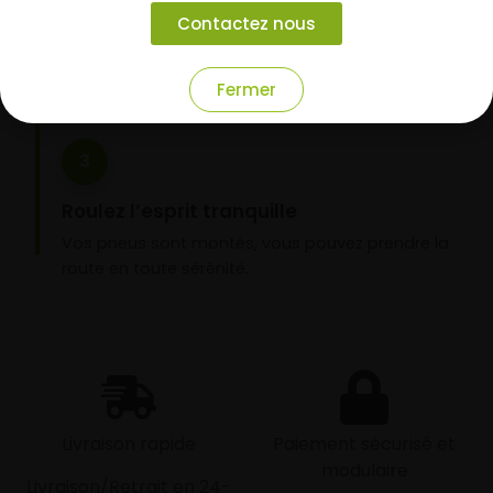
Choisissez votre mode de réception : livraison à
Contactez nous
domicile ou montage de vos pneus dans l’un de
nos garages partenaires.
Fermer
3
Roulez l’esprit tranquille
Vos pneus sont montés, vous pouvez prendre la
route en toute sérénité.
Livraison rapide
Paiement sécurisé et
modulaire
Livraison/Retrait en 24-